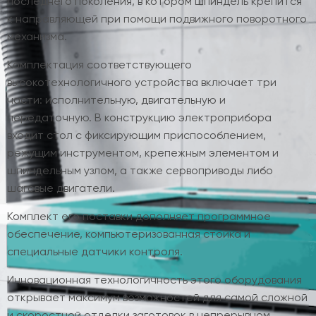
последнего поколения, в котором шпиндель крепится
к направляющей при помощи подвижного поворотного
механизма.
Комплектация соответствующего
высокотехнологичного устройства включает три
части: исполнительную, двигательную и
передаточную. В конструкцию электроприбора
входит стол с фиксирующим приспособлением,
режущим инструментом, крепежным элементом и
шпиндельным узлом, а также сервоприводы либо
шаговые двигатели.
Комплект его поставки дополняет программное
обеспечение, компьютеризованная стойка и
специальные датчики контроля.
Инновационная технологичность этого оборудования
открывает максимум возможностей для самой сложной
и скоростной отделки заготовок в непрерывном,