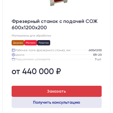
Фрезерный станок с подачей СОЖ
600х1200х200
Материалы для обработки:
Дерево
Металл
Пластик
Рабочее поле фрезерного станка, мм:
600х1200
Цанга:
ER-20
Подшипники шпинделя:
3 шт.
Вид охлаждения:
Жидкостное
Стол:
Чугунный стол с Т-пазами
от 440 000 ₽
Двигатели:
Шаговые
Заказать
Получить консультацию