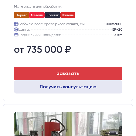
Материалы для обработки:
Дерево
Металл
Пластик
Камень
Рабочее поле фрезерного станка, мм:
1000х2000
Цанга:
ER-20
Подшипники шпинделя:
3 шт.
Вид охлаждения:
Жидкостное
Стол:
Алюминиевый стол с Т-пазами и жертвенным пластиком
от 735 000 ₽
Двигатели:
Chuangwei 450B
Заказать
Получить консультацию