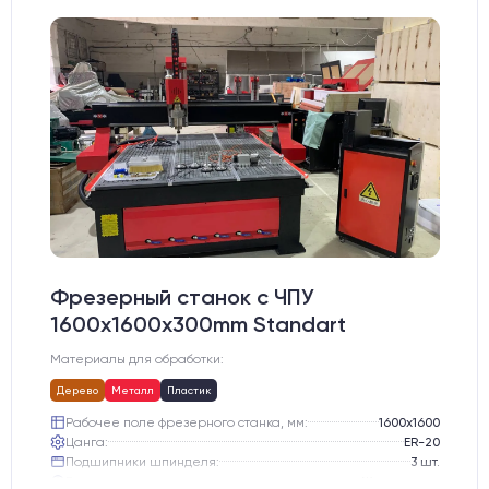
Фрезерный станок с ЧПУ
1600x1600x300mm Standart
Материалы для обработки:
Дерево
Металл
Пластик
Рабочее поле фрезерного станка, мм:
1600х1600
Цанга:
ER-20
Подшипники шпинделя:
3 шт.
Вид охлаждения:
Жидкостное