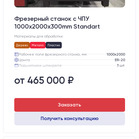
Фрезерный станок с ЧПУ
1000x2000x300mm Standart
Материалы для обработки:
Дерево
Металл
Пластик
Рабочее поле фрезерного станка, мм:
1000х2000
Цанга:
ER-20
Подшипники шпинделя:
3 шт.
Вид охлаждения:
Жидкостное
Стол:
подготовка под "Вакуумный стол" с Т-пазами
от 465 000 ₽
Двигатели:
Шаговые
Заказать
Получить консультацию