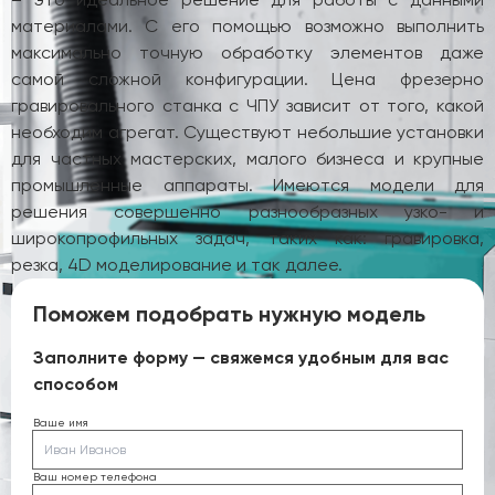
материалами. С его помощью возможно выполнить
максимально точную обработку элементов даже
самой сложной конфигурации. Цена фрезерно
гравировального станка с ЧПУ зависит от того, какой
необходим агрегат. Существуют небольшие установки
для частных мастерских, малого бизнеса и крупные
промышленные аппараты. Имеются модели для
решения совершенно разнообразных узко- и
широкопрофильных задач, таких как: гравировка,
резка, 4D моделирование и так далее.
Поможем подобрать нужную модель
Заполните форму — свяжемся удобным для вас
способом
Ваше имя
Ваш номер телефона