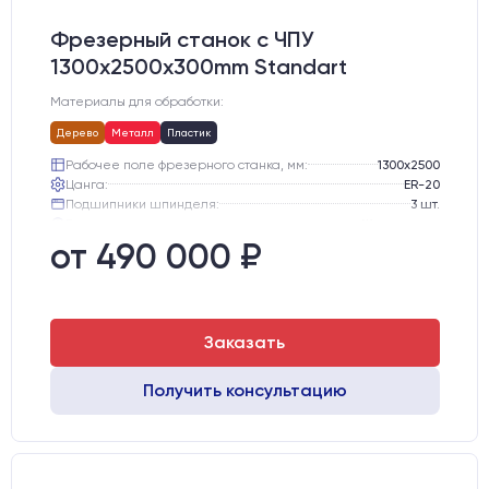
Фрезерный станок с ЧПУ
1300x2500x300mm Standart
Материалы для обработки:
Дерево
Металл
Пластик
Рабочее поле фрезерного станка, мм:
1300х2500
Цанга:
ER-20
Подшипники шпинделя:
3 шт.
Вид охлаждения:
Жидкостное
Стол:
Алюминиевый стол с Т-пазами и жертвенным пластиком
от 490 000 ₽
Двигатели:
Шаговые
Заказать
Получить консультацию