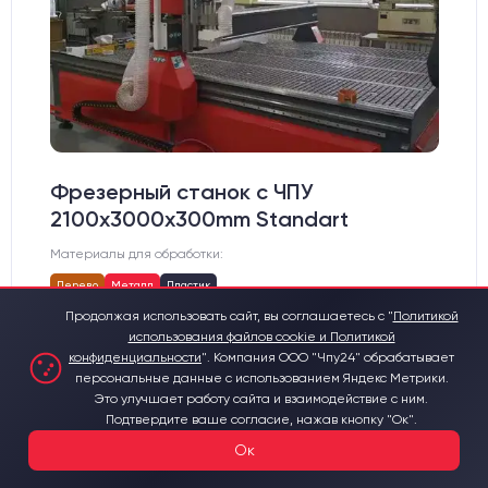
Фрезерный станок с ЧПУ
2100x3000x300mm Standart
Материалы для обработки:
Дерево
Металл
Пластик
Продолжая использовать сайт, вы соглашаетесь с "
Политикой
Рабочее поле фрезерного станка, мм:
2100х3000
Цанга:
ER-20
использования файлов cookie и Политикой
Подшипники шпинделя:
3 шт.
конфиденциальности
".
Компания ООО "Чпу24" обрабатывает
Вид охлаждения:
Жидкостное
персональные данные с использованием Яндекс Метрики.
Стол:
Алюминиевый стол с Т-пазами и жертвенным пластиком
от 785 000 ₽
Это улучшает работу сайта и взаимодействие с ним.
Двигатели:
Chuangwei 450B
Подтвердите ваше согласие, нажав кнопку "Ок".
Ок