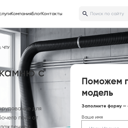
слуги
Компания
Блог
Контакты
с ЧПУ
 камню с
Поможем 
модель
Заполните форму — 
орудование для
очего поля от
Ваше имя
хлаждением.