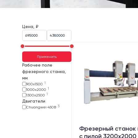
Цена, ₽
Применить
Рабочее поле
фрезерного станка,
мм
1
900х1500
1
1000х2000
1
1300х2500
Двигатели
3
Chuangwei 450B
Фрезерный станок 
с пилой 3200x2000