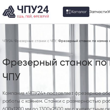
Каталог
Запчасти
У
ЧПУ24
/
Фрезерные станки с ЧПУ
/
Фрезерный станок по камню 
Фрезерный станок по
ЧПУ
Компания «ЧПУ24» поставляет фрезерное об
работы с камнем. Станки с размерностью раб
600х1200 мм до 1300х2500 мм с жидкостным о