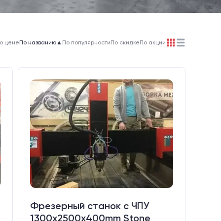
о цене
По названию
▲
По популярности
По скидке
По акции
Фрезерный станок с ЧПУ
1300x2500x400mm Stone