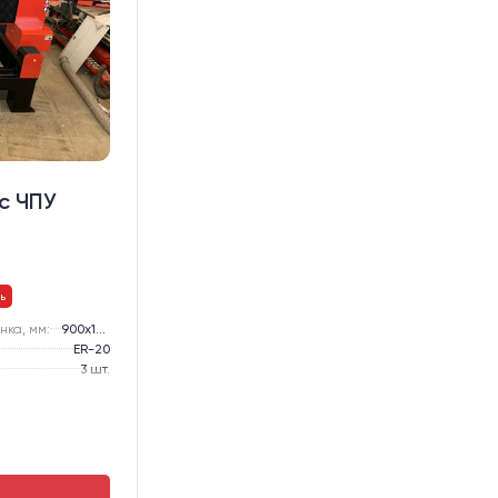
с ЧПУ
ь
нка, мм:
900х1500
ER-20
3 шт.
Жидкостное
Алюминиевый стол с Т-пазами и жертвенным пластиком
Chuangwei 450B