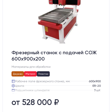
Фрезерный станок с подачей СОЖ
600х900х200
Материалы для обработки:
Дерево
Металл
Пластик
Рабочее поле фрезерного станка, мм:
600х900
Цанга:
ER-20
Подшипники шпинделя:
3 шт.
Вид охлаждения:
Жидкостное
Стол:
Чугунный стол с Т-пазами + Ванна
от 528 000 ₽
Тип стола:
Подвижный