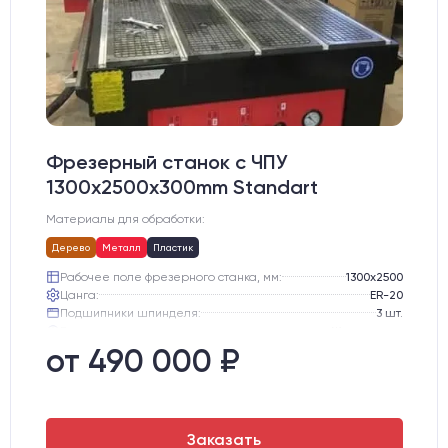
Фрезерный станок с ЧПУ
1300x2500x300mm Standart
Материалы для обработки:
Дерево
Металл
Пластик
Рабочее поле фрезерного станка, мм:
1300х2500
Цанга:
ER-20
Подшипники шпинделя:
3 шт.
Вид охлаждения:
Жидкостное
Стол:
Алюминиевый стол с Т-пазами и жертвенным пластиком
от 490 000 ₽
Двигатели:
Шаговые
Заказать