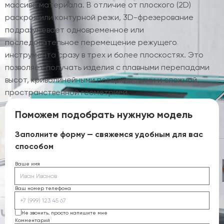
массива материала. В отличие от плоского (2D)
раскроя или контурной резки, 3D-фрезерование
подразумевает одновременное или
последовательное перемещение режущего
инструмента сразу в трех и более плоскостях. Это
позволяет получать изделия с плавными перепадами
высот, криволинейными поверхностями и сложной
пространственной геометрией.
Поможем подобрать нужную модель
Заполните форму — свяжемся удобным для вас
способом
Ваше имя
Ваш номер телефона
Не звонить, просто напишите мне
Комментарий