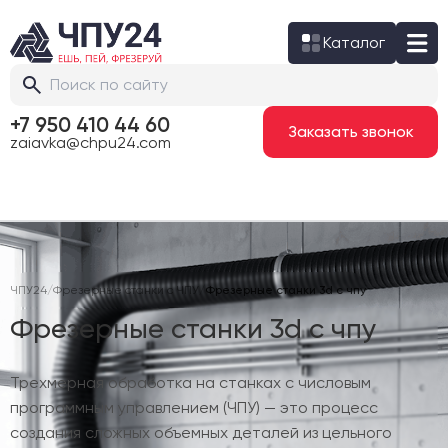
Каталог
+7 950 410 44 60
Заказать звонок
zaiavka@chpu24.com
ЧПУ24
/
Фрезерные станки с ЧПУ
/
Фрезерные станки 3d с чпу
Фрезерные станки 3d с чпу
Трехмерная обработка на станках с числовым
программным управлением (ЧПУ) — это процесс
создания сложных объемных деталей из цельного