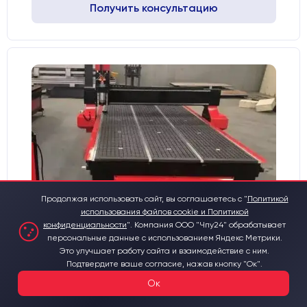
Получить консультацию
Продолжая использовать сайт, вы соглашаетесь с "
Политикой
использования файлов cookie и Политикой
конфиденциальности
".
Компания ООО "Чпу24" обрабатывает
Фрезерный станок с ЧПУ
персональные данные с использованием Яндекс Метрики.
Это улучшает работу сайта и взаимодействие с ним.
1600x2500x300mm Standart
Подтвердите ваше согласие, нажав кнопку "Ок".
Материалы для обработки:
Ок
Дерево
Металл
Пластик