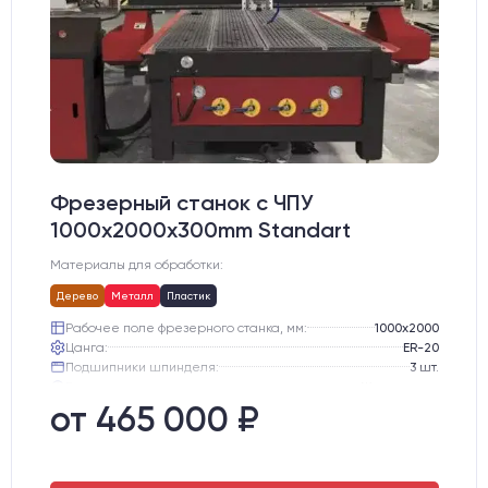
Фрезерный станок с ЧПУ
1000x2000x300mm Standart
Материалы для обработки:
Дерево
Металл
Пластик
Рабочее поле фрезерного станка, мм:
1000х2000
Цанга:
ER-20
Подшипники шпинделя:
3 шт.
Вид охлаждения:
Жидкостное
Стол:
подготовка под "Вакуумный стол" с Т-пазами
от 465 000 ₽
Двигатели:
Шаговые