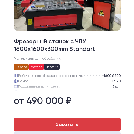
Фрезерный станок с ЧПУ
1600x1600x300mm Standart
Материалы для обработки:
Дерево
Металл
Пластик
Рабочее поле фрезерного станка, мм:
1600х1600
Цанга:
ER-20
Подшипники шпинделя:
3 шт.
Вид охлаждения:
Жидкостное
Стол:
Алюминиевый стол с Т-пазами и жертвенным пластиком
от 490 000 ₽
Двигатели:
Chuangwei 450B
Заказать