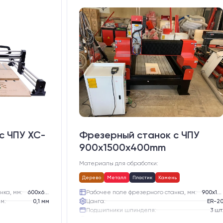
с ЧПУ XC-
Фрезерный станок с ЧПУ
900x1500x400mm
Материалы для обработки:
Дерево
Металл
Пластик
Камень
нка, мм:
600х600
Рабочее поле фрезерного станка, мм:
900х1500
м:
0,1 мм
Цанга:
ER-2
Подшипники шпинделя:
3 шт
Вид охлаждения:
Жидкостно