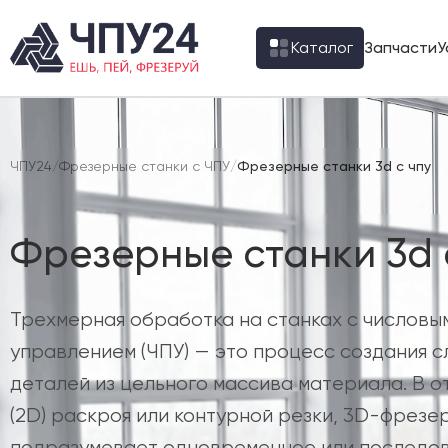
Каталог
Запчасти
У
ЧПУ24
/
Фрезерные станки с ЧПУ
/
Фрезерные станки 3d с чпу
Фрезерные станки 3d 
Трехмерная обработка на станках с числов
управлением (ЧПУ) — это процесс создания 
деталей из цельного массива материала. В о
(2D) раскроя или контурной резки, 3D-фрезе
подразумевает одновременное или последо