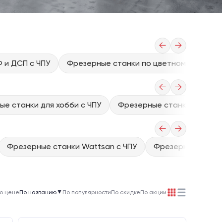
←
→
 и ДСП с ЧПУ
Фрезерные станки по цветному металлу
←
→
е станки для хобби с ЧПУ
Фрезерные станки для до
←
→
Фрезерные станки Wattsan с ЧПУ
Фрезерные станки
о цене
По названию
▲
По популярности
По скидке
По акции