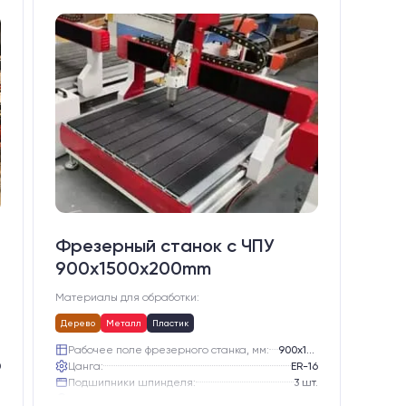
Фрезерный станок с ЧПУ
900x1500x200mm
Материалы для обработки:
Дерево
Металл
Пластик
Рабочее поле фрезерного станка, мм:
900х1500
0
Цанга:
ER-16
.
Подшипники шпинделя:
3 шт.
е
Вид охлаждения:
Жидкостное