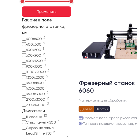
Применить
Рабочее поле
фрезерного станка,
мм
2
400х400
2
400х600
1
600х600
2
600х900
2
600х1200
3
900х1500
2
1000х2000
2
1300х2500
Фрезерный станок 
1
1600х1600
1
1600х2500
6060
2
1600х3000
2
2100х3000
Материалы для обработки:
2
2100х4000
Дерево
Пластик
Двигатели
13
Шаговые
Рабочее поле фрезерного ста
7
Chuangwei 450B
Точность позиционирования, м
Сервошаговые
2
LeadShine 758