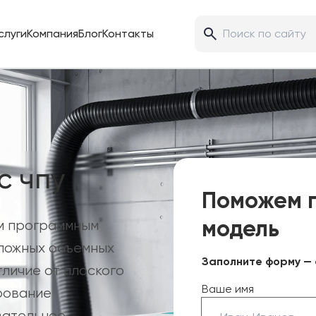
слуги
Компания
Блог
Контакты
с чпу
Поможем 
модель
ым программным
сложных объемных
Заполните форму — 
тличие от плоского
Ваше имя
рование
вательное