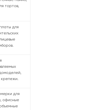
ля тортов,
платы для
ительских
 лицевые
иборов.
я
авляемых
удомоделей,
 крепежи.
омерки для
, офисные
 объемные