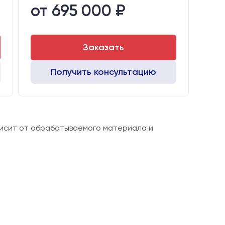
от 695 000 ₽
Стол:
Алюминиевый стол с Т-пазами и жертвенным пластиком
е
Двигатели:
Chuangwei 450B
Заказать
Получить консультацию
висит от обрабатываемого материала и