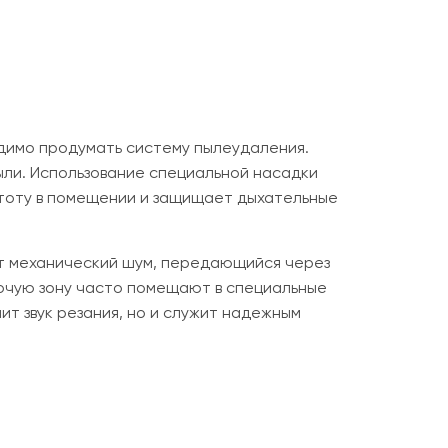
димо продумать систему пылеудаления.
ыли. Использование специальной насадки
стоту в помещении и защищает дыхательные
ет механический шум, передающийся через
бочую зону часто помещают в специальные
ит звук резания, но и служит надежным