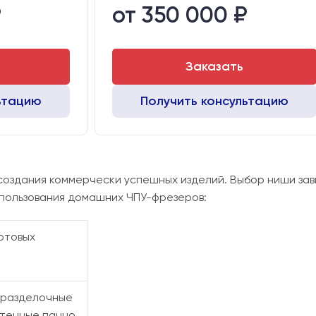
₽
от 350 000 ₽
Чугунный стол с Т-пазами
Стол:
Алюминиевый стол с Т-пазами и жертвенным пластиком
Шаговые
Двигатели:
Шаговы
Заказать
ьтацию
Получить консультацию
оздания коммерчески успешных изделий. Выбор ниши за
пользования домашних ЧПУ-фрезеров:
отовых
 разделочные
стенные панно,