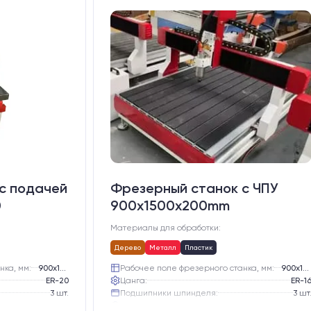
с подачей
Фрезерный станок с ЧПУ
0
900x1500x200mm
Материалы для обработки:
Дерево
Металл
Пластик
нка, мм:
900х1500
Рабочее поле фрезерного станка, мм:
900х1500
ER-20
Цанга:
ER-1
3 шт.
Подшипники шпинделя:
3 шт
Жидкостное
Вид охлаждения:
Жидкостно