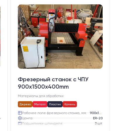
Фрезерный станок с ЧПУ
900x1500x400mm
Материалы для обработки:
Дерево
Металл
Пластик
Камень
Рабочее поле фрезерного станка, мм:
900х1500
6
Цанга:
ER-20
.
Подшипники шпинделя:
3 шт.
е
Вид охлаждения:
Жидкостное