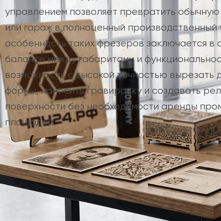
управлением позволяет превратить обычную 
или гараж в полноценный производственный у
особенность таких фрезеров заключается в 
балансе между габаритами и функционально
возможность с высокой точностью вырезать 
формы, наносить гравировку и создавать ре
поверхности без необходимости аренды пр
площадей.