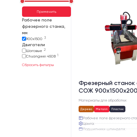
Применить
Рабочее поле
фрезерного станка,
мм
3
900х1500
Двигатели
2
Шаговые
1
Chuangwei 450B
Сбросить фильтры
Фрезерный станок 
СОЖ 900х1500х20
Материалы для обработки:
Дерево
Металл
Пластик
Рабочее поле фрезерного ста
Цанга:
Подшипники шпинделя:
Вид охлаждения: