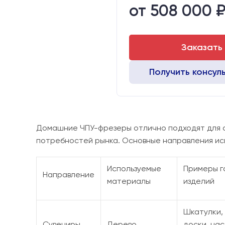
от 508 000 
Стол:
Двигатели:
Заказать
Получить консул
Домашние ЧПУ-фрезеры отлично подходят для с
потребностей рынка. Основные направления ис
Используемые
Примеры г
Направление
материалы
изделий
Шкатулки,
Сувениры
Дерево,
доски, на