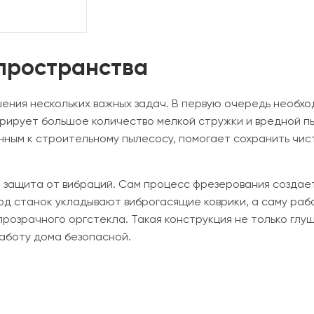
пространства
ения нескольких важных задач. В первую очередь необхо
рирует большое количество мелкой стружки и вредной п
нным к строительному пылесосу, помогает сохранить чи
 и защита от вибраций. Сам процесс фрезерования созда
од станок укладывают виброгасящие коврики, а саму ра
розрачного оргстекла. Такая конструкция не только глуш
аботу дома безопасной.