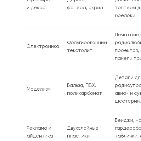
и декор
фанера, акрил
топперы д
брелоки.
Печатные 
Фольгированный
радиолюб
Электроника
текстолит
проектов,
панели пр
Детали дл
Бальза, ПВХ,
радиоупр
Моделизм
поликарбонат
авиа- и с
шестерни,
Бейджи, н
Реклама и
Двухслойные
гардероба
айдентика
пластики
таблички,