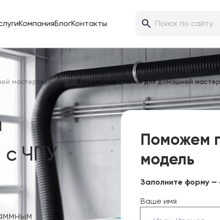
слуги
Компания
Блог
Контакты
ей мастерской с ЧПУ
/
Фрезерные станки для домашней мастер
я
Поможем 
 с ЧПУ
модель
Заполните форму — 
Ваше имя
аммным