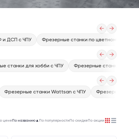
←
→
 и ДСП с ЧПУ
Фрезерные станки по цветному металлу
←
→
е станки для хобби с ЧПУ
Фрезерные станки 3d с чп
←
→
Фрезерные станки Wattsan с ЧПУ
Фрезерные станки
о цене
По названию
▲
По популярности
По скидке
По акции