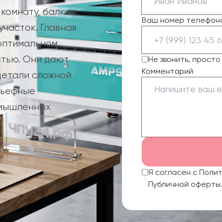
комнату, балкон
Ваш номер телефон
часток. Главная
оптимальном
стью. Они дают
Не звонить, прост
Комментарий
детали сложной
льефные
омышленных
Я согласен с Поли
Публичной оферты