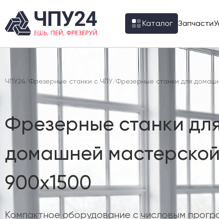
Каталог
Запчасти
У
ЧПУ24
/
Фрезерные станки с ЧПУ
/
Фрезерные станки для домашн
Фрезерные станки дл
домашней мастерской
900х1500
Компактное оборудование с числовым прогр