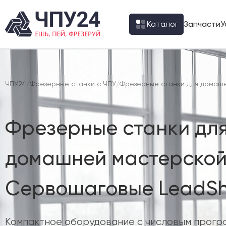
Каталог
Запчасти
У
ЧПУ24
/
Фрезерные станки с ЧПУ
/
Фрезерные станки для домашн
Фрезерные станки дл
домашней мастерской
Сервошаговые LeadSh
Компактное оборудование с числовым прогр