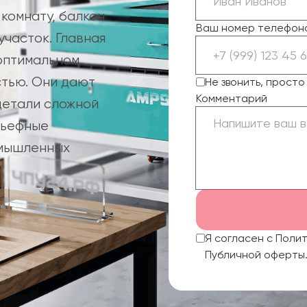
комнату, балкон
Ваш номер телефон
часток. Главная
оптимальном
стью. Они дают
Не звонить, прост
Комментарий
детали сложной
льефные
омышленных
Я согласен с Поли
Публичной оферты