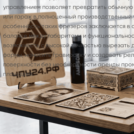
управлением позволяет превратить обычную 
или гараж в полноценный производственный у
особенность таких фрезеров заключается в 
балансе между габаритами и функционально
возможность с высокой точностью вырезать 
формы, наносить гравировку и создавать ре
поверхности без необходимости аренды пр
площадей.