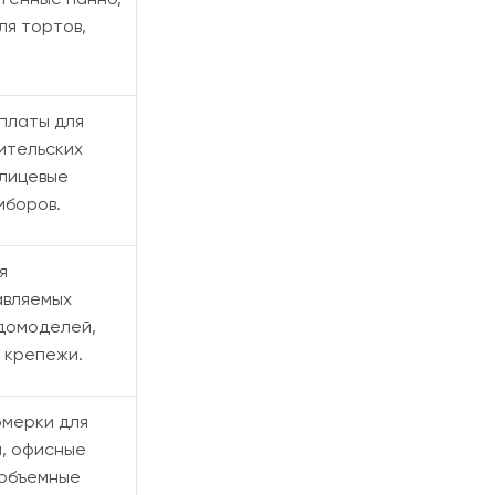
ля тортов,
платы для
ительских
 лицевые
иборов.
я
авляемых
удомоделей,
 крепежи.
омерки для
, офисные
 объемные