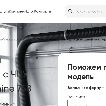
слуги
Компания
Блог
Контакты
ей мастерской с ЧПУ
/
Фрезерные станки для домашней мастер
я
Поможем 
 с ЧПУ
модель
ine 758
Заполните форму — 
Ваше имя
аммным