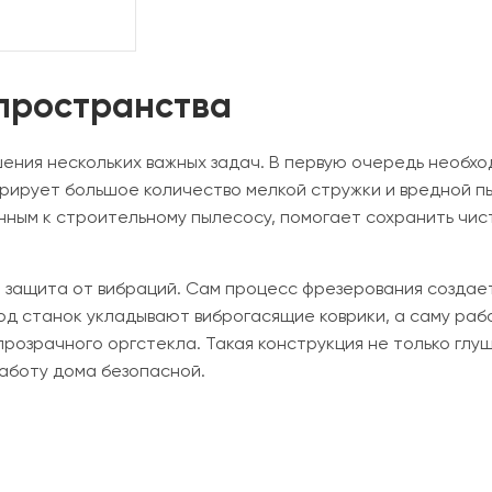
пространства
ения нескольких важных задач. В первую очередь необхо
рирует большое количество мелкой стружки и вредной п
нным к строительному пылесосу, помогает сохранить чи
 и защита от вибраций. Сам процесс фрезерования созда
од станок укладывают виброгасящие коврики, а саму ра
розрачного оргстекла. Такая конструкция не только глуш
аботу дома безопасной.