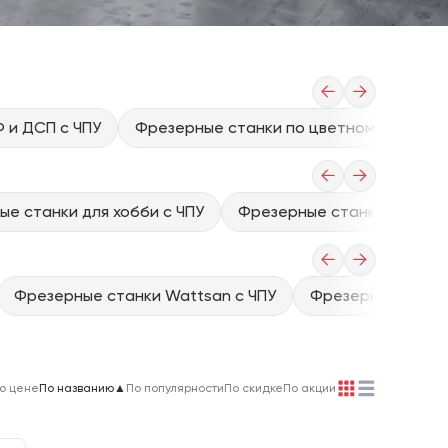
←
→
 и ДСП с ЧПУ
Фрезерные станки по цветному металлу
←
→
е станки для хобби с ЧПУ
Фрезерные станки 3d с чп
←
→
Фрезерные станки Wattsan с ЧПУ
Фрезерные станки
о цене
По названию
▲
По популярности
По скидке
По акции