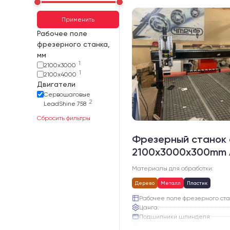
Применить
Рабочее поле
фрезерного станка,
мм
1
2100х3000
1
2100х4000
Двигатели
Сервошаговые
2
LeadShine 758
Сбросить фильтры
Фрезерный станок 
2100x3000x300mm
Материалы для обработки:
Дерево
Металл
Пластик
Рабочее поле фрезерного ста
Цанга:
Подшипники шпинделя:
Вид охлаждения: