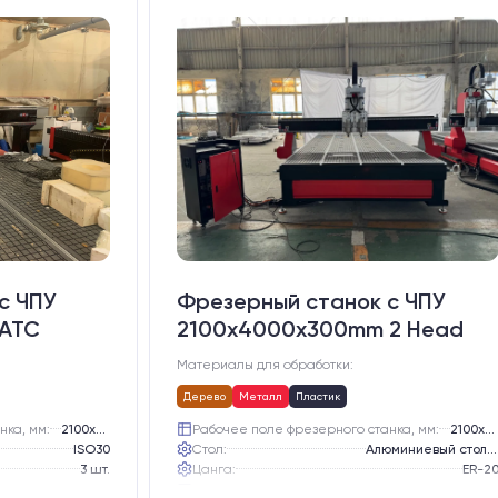
с ЧПУ
Фрезерный станок с ЧПУ
 ATC
2100x4000x300mm 2 Head
Материалы для обработки:
Дерево
Металл
Пластик
нка, мм:
2100х3000
Рабочее поле фрезерного станка, мм:
2100х4000
ISO30
Стол:
Алюминиевый стол с Т-пазами и жертвенным пластиком
3 шт.
Цанга:
ER-2
Воздушное
Подшипники шпинделя:
3 шт