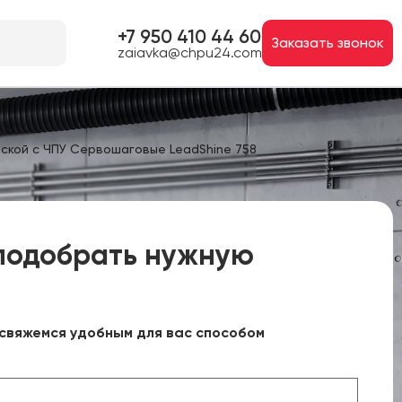
+7 950 410 44 60
Заказать звонок
zaiavka@chpu24.com
ской с ЧПУ Сервошаговые LeadShine 758
подобрать нужную
свяжемся удобным для вас способом