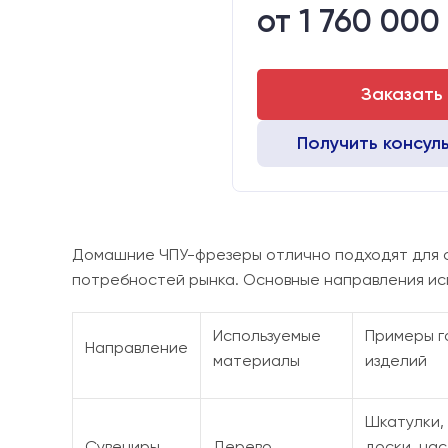
от 1 760 000
Стол:
Двигатели:
Заказать
Получить консул
Домашние ЧПУ-фрезеры отлично подходят для с
потребностей рынка. Основные направления ис
Используемые
Примеры г
Направление
материалы
изделий
Шкатулки,
Сувениры
Дерево,
доски, на