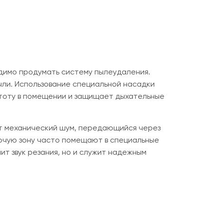
димо продумать систему пылеудаления.
ыли. Использование специальной насадки
стоту в помещении и защищает дыхательные
ет механический шум, передающийся через
бочую зону часто помещают в специальные
ит звук резания, но и служит надежным