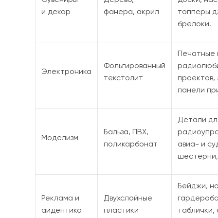
и декор
фанера, акрил
топперы д
брелоки.
Печатные 
Фольгированный
радиолюб
Электроника
текстолит
проектов,
панели пр
Детали дл
Бальза, ПВХ,
радиоупр
Моделизм
поликарбонат
авиа- и с
шестерни,
Бейджи, н
Реклама и
Двухслойные
гардероба
айдентика
пластики
таблички,