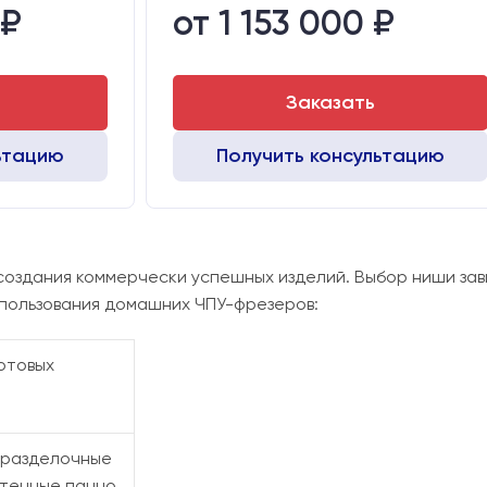
 ₽
от 1 153 000 ₽
Подготовленный под вакуумный стол: пластиковый с Т-пазами
Вид охлаждения:
Жидкостно
Сервошаговые LeadShine 758
Двигатели:
Сервошаговые LeadShine 758
Заказать
ьтацию
Получить консультацию
оздания коммерчески успешных изделий. Выбор ниши за
пользования домашних ЧПУ-фрезеров:
отовых
 разделочные
стенные панно,