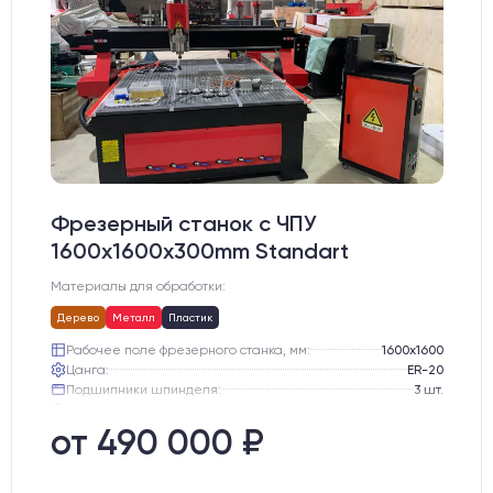
Фрезерный станок с ЧПУ
1600x1600x300mm Standart
Материалы для обработки:
Дерево
Металл
Пластик
Рабочее поле фрезерного станка, мм:
1600х1600
Цанга:
ER-20
Подшипники шпинделя:
3 шт.
Вид охлаждения:
Жидкостное
Стол:
Алюминиевый стол с Т-пазами и жертвенным пластиком
от 490 000 ₽
Двигатели:
Chuangwei 450B