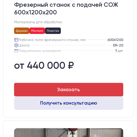
Фрезерный станок с подачей СОЖ
600х1200х200
Материалы для обработки:
Дерево
Металл
Пластик
Рабочее поле фрезерного станка, мм:
600х1200
Цанга:
ER-20
Подшипники шпинделя:
3 шт.
Вид охлаждения:
Жидкостное
Стол:
Чугунный стол с Т-пазами
от 440 000 ₽
Двигатели:
Шаговые
Заказать
Получить консультацию