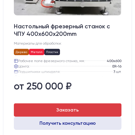
Настольный фрезерный станок с
ЧПУ 400x600x200mm
Материалы для обработки:
Дерево
Металл
Пластик
Рабочее поле фрезерного станка, мм:
400х600
Цанга:
ER-16
Подшипники шпинделя:
3 шт.
Вид охлаждения:
Жидкостное
Стол:
Алюминиевый стол с Т-пазами и жертвенным пластиком
от 250 000 ₽
Двигатели:
Шаговые
Заказать
Получить консультацию