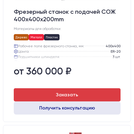
Фрезерный станок с подачей СОЖ
400x400x200mm
Материалы для обработки:
Дерево
Металл
Пластик
Рабочее поле фрезерного станка, мм:
400х400
Цанга:
ER-20
Подшипники шпинделя:
3 шт.
Вид охлаждения:
Жидкостное
Стол:
Чугунный стол с Т-пазами + Ванна
от 360 000 ₽
Тип стола:
Подвижный
Заказать
Получить консультацию