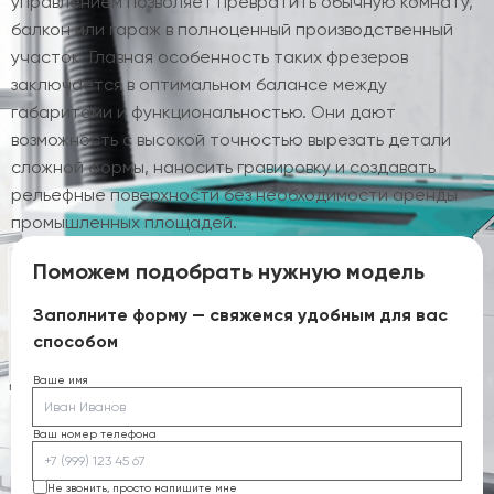
управлением позволяет превратить обычную комнату,
балкон или гараж в полноценный производственный
участок. Главная особенность таких фрезеров
заключается в оптимальном балансе между
габаритами и функциональностью. Они дают
возможность с высокой точностью вырезать детали
сложной формы, наносить гравировку и создавать
рельефные поверхности без необходимости аренды
промышленных площадей.
Поможем подобрать нужную модель
Заполните форму — свяжемся удобным для вас
способом
Ваше имя
Ваш номер телефона
Не звонить, просто напишите мне