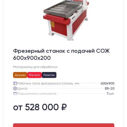
Фрезерный станок с подачей СОЖ
600х900х200
Материалы для обработки:
Дерево
Металл
Пластик
Рабочее поле фрезерного станка, мм:
600х900
Цанга:
ER-20
Подшипники шпинделя:
3 шт.
Вид охлаждения:
Жидкостное
Стол:
Чугунный стол с Т-пазами + Ванна
от 528 000 ₽
Тип стола:
Подвижный