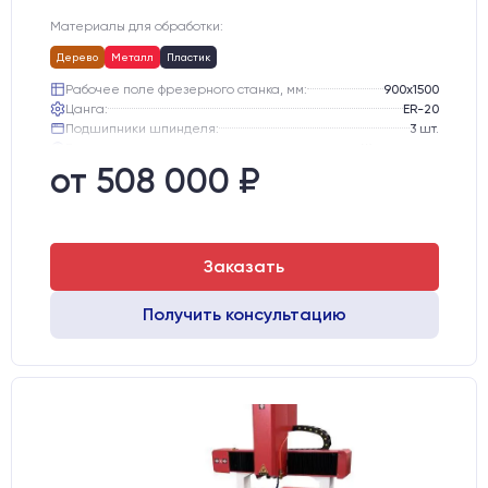
Материалы для обработки:
Дерево
Металл
Пластик
Рабочее поле фрезерного станка, мм:
900х1500
Цанга:
ER-20
Подшипники шпинделя:
3 шт.
Вид охлаждения:
Жидкостное
Стол:
Чугунный стол с Т-пазами
от 508 000 ₽
Двигатели:
Шаговые
Заказать
Получить консультацию