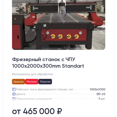
Фрезерный станок с ЧПУ
1000x2000x300mm Standart
Материалы для обработки:
Дерево
Металл
Пластик
Рабочее поле фрезерного станка, мм:
1000х2000
Цанга:
ER-20
Подшипники шпинделя:
3 шт.
Вид охлаждения:
Жидкостное
Стол:
подготовка под "Вакуумный стол" с Т-пазами
от 465 000 ₽
Двигатели:
Шаговые