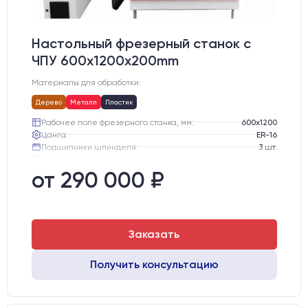
Настольный фрезерный станок с
ЧПУ 600x1200x200mm
Материалы для обработки:
Дерево
Металл
Пластик
Рабочее поле фрезерного станка, мм:
600х1200
Цанга:
ER-16
Подшипники шпинделя:
3 шт.
Вид охлаждения:
Жидкостное
Стол:
Алюминиевый стол с Т-пазами и жертвенным пластиком
от 290 000 ₽
Двигатели:
Шаговые
Заказать
Получить консультацию