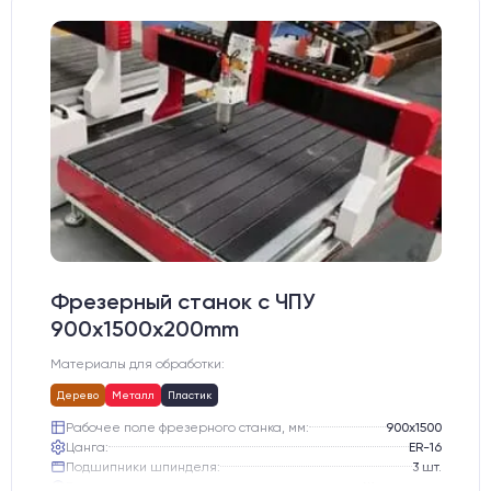
Фрезерный станок с ЧПУ
900x1500x200mm
Материалы для обработки:
Дерево
Металл
Пластик
Рабочее поле фрезерного станка, мм:
900х1500
Цанга:
ER-16
Подшипники шпинделя:
3 шт.
Вид охлаждения:
Жидкостное