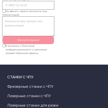
качество реза.
требует высокой
квалификации: нужно
Не звонить, просто напишите мне
Комментарий
правильно задать
уклоны стенок букв,
припуски на толщину
бумаги и стратегию
черновой обработки.
Заказать звонок
Я согласен с Политикой
конфиденциальности и принимаю
условия Публичной оферты.
СТАНКИ С ЧПУ
Фрезерные станки с ЧПУ
Лазерные станки с ЧПУ
Лазерные станки для резки