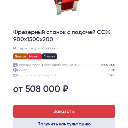
Фрезерный станок с подачей СОЖ
900х1500х200
Материалы для обработки:
Дерево
Металл
Пластик
Рабочее поле фрезерного станка, мм:
900х1500
Цанга:
ER-20
Подшипники шпинделя:
3 шт.
Вид охлаждения:
Жидкостное
Стол:
Чугунный стол с Т-пазами
от 508 000 ₽
Двигатели:
Шаговые
Заказать
Получить консультацию