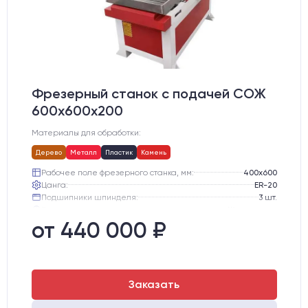
Фрезерный станок с подачей СОЖ
600х600х200
Материалы для обработки:
Дерево
Металл
Пластик
Камень
Рабочее поле фрезерного станка, мм:
400х600
Цанга:
ER-20
Подшипники шпинделя:
3 шт.
Вид охлаждения:
Жидкостное
Стол:
Чугунный стол с Т-пазами + Ванна
от 440 000 ₽
Тип стола:
Подвижный
Заказать