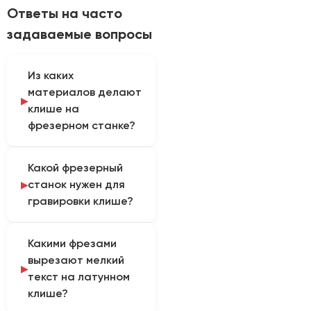
Ответы на часто
задаваемые вопросы
Из каких
материалов делают
клише на
фрезерном станке?
Клише для горячего
Какой фрезерный
тиснения фольгой или
станок нужен для
конгрева
гравировки клише?
изготавливают из
латуни или магния. Эти
Нужен станок
металлы отлично
Какими фрезами
портального типа
фрезеруются, хорошо
вырезают мелкий
повышенной жесткости
проводят и удерживают
текст на латунном
(тяжелая чугунная
тепло, а также
клише?
станина) с небольшим
выдерживают огромное
рабочим полем