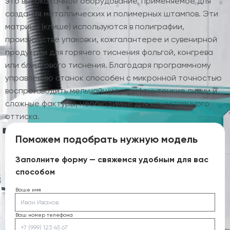
это высокоточное оборудование, применяемое для
создания металлических и полимерных штампов. Эти
матрицы (клише) используются в полиграфии,
производстве упаковки, кожгалантерее и сувенирной
продукции для горячего тиснения фольгой, конгрева
или блинтового тиснения. Благодаря программному
управлению станок способен с микронной точностью
воспроизводить мельчайшие шрифты, тонкие линии и
сложные фактуры, необходимые для качественного
оттиска.
Поможем подобрать нужную модель
Заполните форму — свяжемся удобным для вас
способом
Ваше имя
Ваш номер телефона