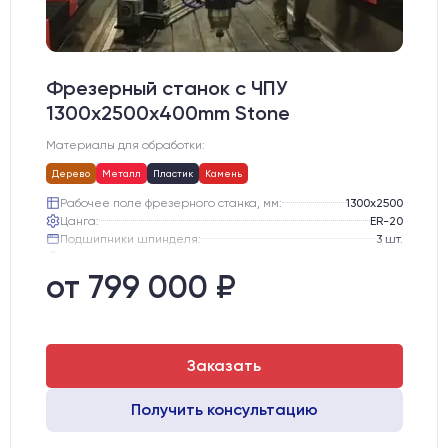
Фрезерный станок с ЧПУ
1300x2500x400mm Stone
Материалы для обработки:
Дерево
Металл
Пластик
Камень
Рабочее поле фрезерного станка, мм:
1300х2500
Цанга:
ER-20
Подшипники шпинделя:
3 шт.
Вид охлаждения:
Жидкостное
Стол:
Алюминиевый стол с Т-пазами и жертвенным пластиком
от 799 000 ₽
Двигатели:
Chuangwei 450B
Заказать
Получить консультацию