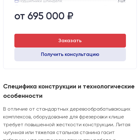
Подшипники шпинделя:
3 шт.
Вид охлаждения:
Жидкостное
Стол:
Алюминиевый стол с Т-пазами и жертвенным пластиком
от 695 000 ₽
Двигатели:
Chuangwei 450B
Заказать
Получить консультацию
Специфика конструкции и технологические
особенности
В отличие от стандартных деревообрабатывающих
комплексов, оборудование для фрезеровки клише
требует повышенной жесткости конструкции. Литая
чугунная или тяжелая стальная станина гасит