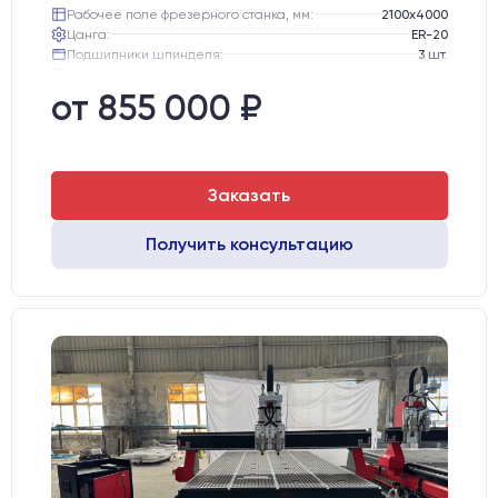
Рабочее поле фрезерного станка, мм:
2100х4000
Цанга:
ER-20
Подшипники шпинделя:
3 шт.
Вид охлаждения:
Жидкостное
Стол:
Алюминиевый стол с Т-пазами и жертвенным пластиком
от 855 000 ₽
Двигатели:
Chuangwei 450B
Заказать
Получить консультацию