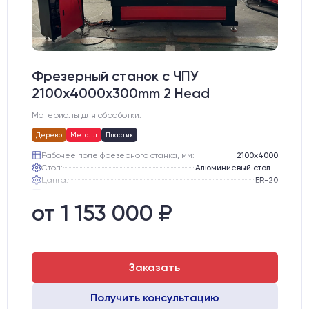
Фрезерный станок с ЧПУ
2100x4000x300mm 2 Head
Материалы для обработки:
Дерево
Металл
Пластик
Рабочее поле фрезерного станка, мм:
2100х4000
Стол:
Алюминиевый стол с Т-пазами и жертвенным пластиком
Цанга:
ER-20
Подшипники шпинделя:
3 шт.
Вид охлаждения:
Жидкостное
от 1 153 000 ₽
Двигатели:
Сервошаговые LeadShine 758
Заказать
Получить консультацию