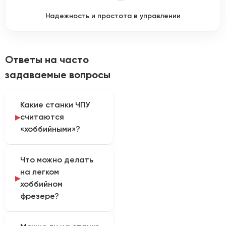
Надежность и простота в управлении
Ответы на часто
задаваемые вопросы
Какие станки ЧПУ
считаются
«хоббийными»?
Хоббийные станки — это
Что можно делать
легкие, недорогие
на легком
устройства из
хоббийном
алюминиевого
фрезере?
конструкционного
профиля с
Они отлично подходят
пластиковыми деталями.