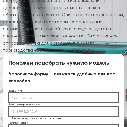
оборудование, созданное для использования в
домашних условиях, гаражных мастерских и
образовательных кружках. Они позволяют моделистам,
радиолюбителям и мастерам-самоделкиным
автоматизировать ручной труд, создавая детали
сложной формы с высокой точностью. Это отличная
отправная точка для освоения цифрового
производства без колоссальных вложений.
Поможем подобрать нужную модель
Заполните форму — свяжемся удобным для вас
способом
Ваше имя
Ваш номер телефона
Не звонить, просто напишите мне
Комментарий