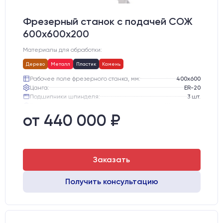
Фрезерный станок с подачей СОЖ
600х600х200
Материалы для обработки:
Дерево
Металл
Пластик
Камень
Рабочее поле фрезерного станка, мм:
400х600
Цанга:
ER-20
Подшипники шпинделя:
3 шт.
Вид охлаждения:
Жидкостное
Стол:
Чугунный стол с Т-пазами + Ванна
от 440 000 ₽
Тип стола:
Подвижный
Заказать
Получить консультацию