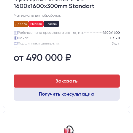
1600x1600x300mm Standart
Материалы для обработки:
Дерево
Металл
Пластик
Рабочее поле фрезерного станка, мм:
1600х1600
Цанга:
ER-20
Подшипники шпинделя:
3 шт.
Вид охлаждения:
Жидкостное
Стол:
Алюминиевый стол с Т-пазами и жертвенным пластиком
от 490 000 ₽
Двигатели:
Chuangwei 450B
Заказать
Получить консультацию