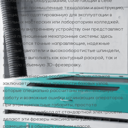
особый класс оборудования, сочетающий в себе
настоящие промышленные технологии и конструкцию,
специально адаптированную для эксплуатации в
школьных мастерских или лабораториях колледжей.
По своему внутреннему устройству они представляют
собой полноценные мехатронные системы: здесь
используются точные направляющие, надежные
шаговые двигатели и высокооборотистые шпиндели,
способные выполнять как контурный раскрой, так и
сложную объемную 3D-фрезеровку.
Главная инженерная особенность таких станков
заключается в запасе прочности базовых узлов,
которые специально рассчитаны на интенсивную
работу и возможные ошибки начинающих операторов.
При этом компактные габариты, простота
подключения и работа от стандартной электросети
делают эти фрезеры максимально удобными для
размещения в обычном учебном классе.