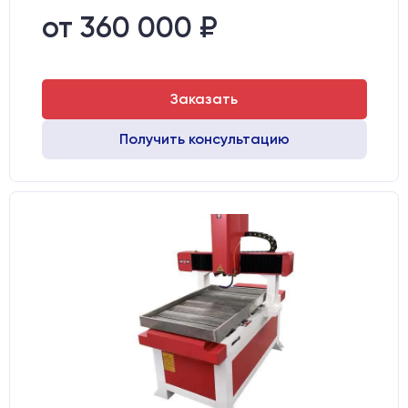
Стол:
Чугунный стол с Т-пазами + Ванна
от 360 000 ₽
Тип стола:
Подвижный
Заказать
Получить консультацию