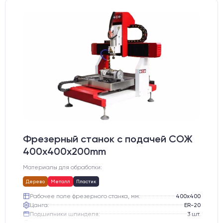
Фрезерный станок с подачей СОЖ
400x400x200mm
Материалы для обработки:
Дерево
Металл
Пластик
Рабочее поле фрезерного станка, мм:
400х400
Цанга:
ER-20
Подшипники шпинделя:
3 шт.
Вид охлаждения:
Жидкостное