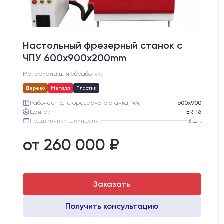
Настольный фрезерный станок с
ЧПУ 600x900x200mm
Материалы для обработки:
Дерево
Металл
Пластик
Рабочее поле фрезерного станка, мм:
600х900
Цанга:
ER-16
Подшипники шпинделя:
3 шт.
Вид охлаждения:
Жидкостное
Стол:
Алюминиевый стол с Т-пазами и жертвенным пластиком
от 260 000 ₽
Двигатели:
Шаговые
Заказать
Получить консультацию