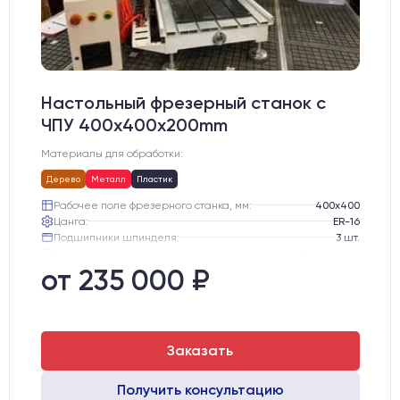
Настольный фрезерный станок с
ЧПУ 400x400x200mm
Материалы для обработки:
Дерево
Металл
Пластик
Рабочее поле фрезерного станка, мм:
400х400
Цанга:
ER-16
Подшипники шпинделя:
3 шт.
Вид охлаждения:
Жидкостное
Стол:
Алюминиевый стол с Т-пазами и жертвенным пластиком
от 235 000 ₽
Двигатели:
Шаговые
Заказать
Получить консультацию