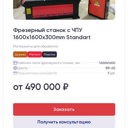
Фрезерный станок с ЧПУ
1600x1600x300mm Standart
Материалы для обработки:
Дерево
Металл
Пластик
Рабочее поле фрезерного станка, мм:
1600х1600
Цанга:
ER-20
Подшипники шпинделя:
3 шт.
Вид охлаждения:
Жидкостное
Стол:
Алюминиевый стол с Т-пазами и жертвенным пластиком
от 490 000 ₽
Двигатели:
Chuangwei 450B
Заказать
Получить консультацию