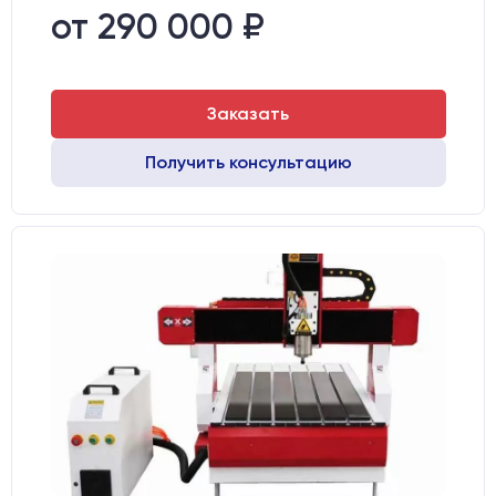
Стол:
Алюминиевый стол с Т-пазами и жертвенным пластиком
от 290 000 ₽
Двигатели:
Шаговые
Заказать
Получить консультацию