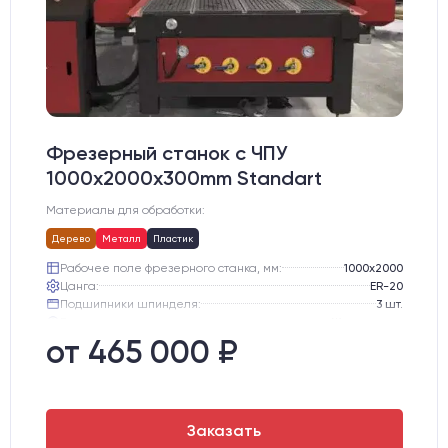
Фрезерный станок с ЧПУ
1000x2000x300mm Standart
Материалы для обработки:
Дерево
Металл
Пластик
Рабочее поле фрезерного станка, мм:
1000х2000
Цанга:
ER-20
Подшипники шпинделя:
3 шт.
Вид охлаждения:
Жидкостное
Стол:
подготовка под "Вакуумный стол" с Т-пазами
от 465 000 ₽
Двигатели:
Шаговые
Заказать