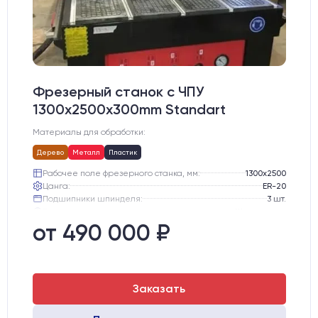
Фрезерный станок с ЧПУ
1300x2500x300mm Standart
Материалы для обработки:
Дерево
Металл
Пластик
Рабочее поле фрезерного станка, мм:
1300х2500
Цанга:
ER-20
Подшипники шпинделя:
3 шт.
Вид охлаждения:
Жидкостное
Стол:
Алюминиевый стол с Т-пазами и жертвенным пластиком
от 490 000 ₽
Двигатели:
Шаговые
Заказать