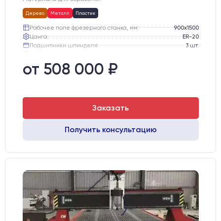
Дерево
Металл
Пластик
Рабочее поле фрезерного станка, мм:
900х1500
Цанга:
ER-20
Подшипники шпинделя:
3 шт.
Вид охлаждения:
Жидкостное
Стол:
Чугунный стол с Т-пазами
от 508 000 ₽
Двигатели:
Шаговые
Заказать
Получить консультацию