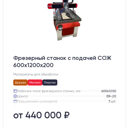
Фрезерный станок с подачей СОЖ
600х1200х200
Материалы для обработки:
Дерево
Металл
Пластик
Рабочее поле фрезерного станка, мм:
600х1200
Цанга:
ER-20
Подшипники шпинделя:
3 шт.
Вид охлаждения:
Жидкостное
Стол:
Чугунный стол с Т-пазами
от 440 000 ₽
Двигатели:
Шаговые