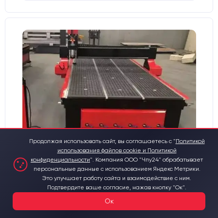
Продолжая использовать сайт, вы соглашаетесь с "
Политикой
использования файлов cookie и Политикой
Фрезерный станок с ЧПУ
конфиденциальности
".
Компания ООО "Чпу24" обрабатывает
1600x2500x300mm Standart
персональные данные с использованием Яндекс Метрики.
Это улучшает работу сайта и взаимодействие с ним.
Материалы для обработки:
Подтвердите ваше согласие, нажав кнопку "Ок".
Дерево
Металл
Пластик
Ок
Рабочее поле фрезерного станка, мм:
1600х2500