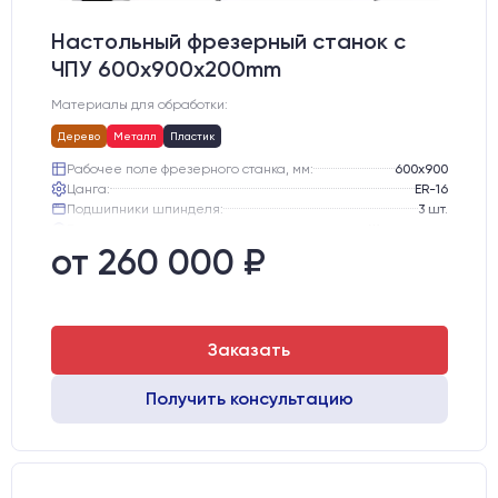
Настольный фрезерный станок с
ЧПУ 600x900x200mm
Материалы для обработки:
Дерево
Металл
Пластик
Рабочее поле фрезерного станка, мм:
600х900
Цанга:
ER-16
Подшипники шпинделя:
3 шт.
Вид охлаждения:
Жидкостное
Стол:
Алюминиевый стол с Т-пазами и жертвенным пластиком
от 260 000 ₽
Двигатели:
Шаговые
Заказать
Получить консультацию