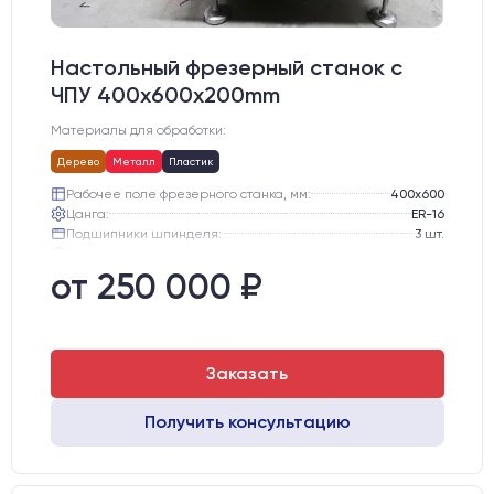
Настольный фрезерный станок с
ЧПУ 400x600x200mm
Материалы для обработки:
Дерево
Металл
Пластик
Рабочее поле фрезерного станка, мм:
400х600
Цанга:
ER-16
Подшипники шпинделя:
3 шт.
Вид охлаждения:
Жидкостное
Стол:
Алюминиевый стол с Т-пазами и жертвенным пластиком
от 250 000 ₽
Двигатели:
Шаговые
Заказать
Получить консультацию