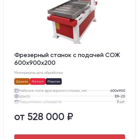
Фрезерный станок с подачей СОЖ
600х900х200
Материалы для обработки:
Дерево
Металл
Пластик
Рабочее поле фрезерного станка, мм:
600х900
Цанга:
ER-20
Подшипники шпинделя:
3 шт.
Вид охлаждения:
Жидкостное
Стол:
Чугунный стол с Т-пазами + Ванна
от 528 000 ₽
Тип стола:
Подвижный