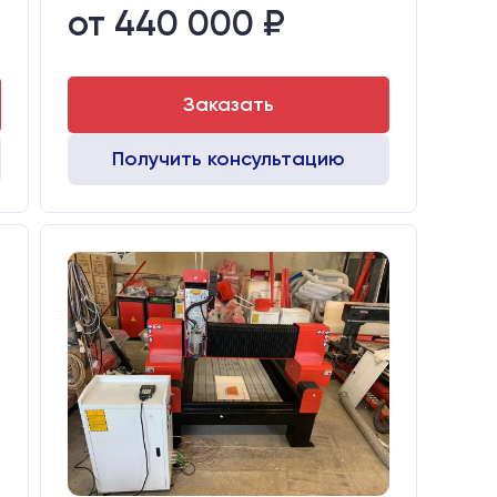
от 440 000 ₽
Стол:
Чугунный стол с Т-пазами
й
Двигатели:
Шаговые
Заказать
Получить консультацию