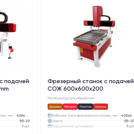
с подачей
Фрезерный станок с подачей
0mm
СОЖ 600х600х200
Материалы для обработки:
Дерево
Металл
Пластик
Камень
нка, мм:
400х400
Рабочее поле фрезерного станка, мм:
400х60
ER-20
Цанга:
ER-2
3 шт.
Подшипники шпинделя:
3 шт
Жидкостное
Вид охлаждения:
Жидкостно