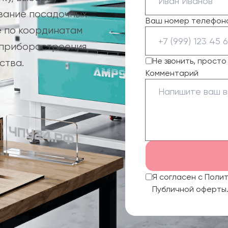
ование посадочных
Ваш номер телефон
 по координатам
 приборостроения,
Не звонить, прост
ства.
Комментарий
Я согласен с Поли
Публичной оферты