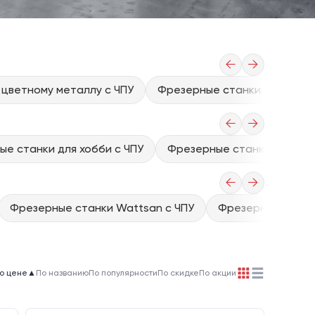
←
→
 цветному металлу с ЧПУ
Фрезерные станки по ПВХ с 
←
→
е станки для хобби с ЧПУ
Фрезерные станки 3d с чп
←
→
Фрезерные станки Wattsan с ЧПУ
Фрезерные станки
о цене
▲
По названию
По популярности
По скидке
По акции