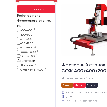
Применить
Рабочее поле
фрезерного станка,
мм
1
400х400
1
400х600
1
600х900
1
600х1200
2
900х1500
1
1000х2000
1
1300х2500
Двигатели
Фрезерный станок 
5
Шаговые
3
СОЖ 400x400x20
Chuangwei 450B
Материалы для обработки:
Дерево
Металл
Пластик
Рабочее поле фрезерного ста
Цанга:
Подшипники шпинделя:
Вид охлаждения: