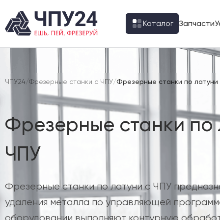
Каталог
Запчасти
У
ЧПУ24
/
Фрезерные станки с ЧПУ
/
Фрезерные станки по латуни 
Фрезерные станки по 
ЧПУ
Фрезерные станки по латуни с ЧПУ предназн
удаления металла по управляющей программ
оборудовании выполняют контурную обработ