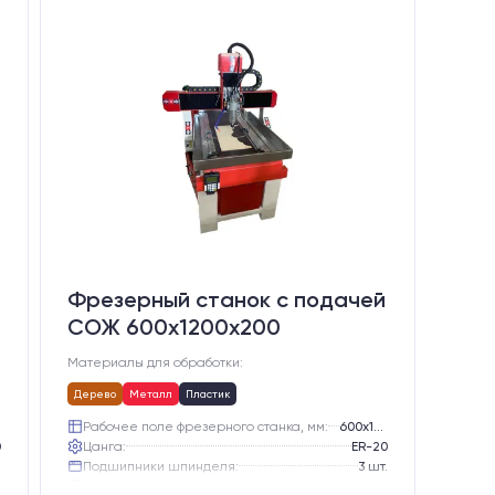
Фрезерный станок с подачей
СОЖ 600х1200х200
Материалы для обработки:
Дерево
Металл
Пластик
0
Рабочее поле фрезерного станка, мм:
600х1200
0
Цанга:
ER-20
.
Подшипники шпинделя:
3 шт.
е
Вид охлаждения:
Жидкостное