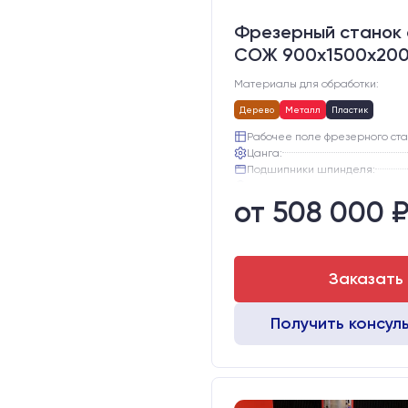
Фрезерный станок 
СОЖ 900х1500х20
Материалы для обработки:
Дерево
Металл
Пластик
Рабочее поле фрезерного ста
Цанга:
Подшипники шпинделя:
Вид охлаждения:
от 508 000 
Стол:
Двигатели:
Заказать
Получить консул