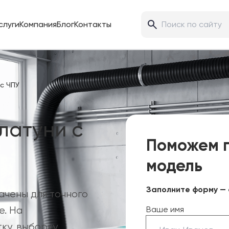
слуги
Компания
Блог
Контакты
с ЧПУ
латуни с
Поможем 
модель
Заполните форму — 
ачены для точного
е. На
Ваше имя
ку, выборку