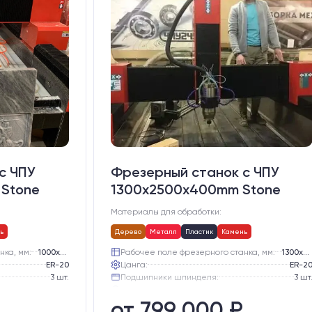
с ЧПУ
Фрезерный станок с ЧПУ
Stone
1300x2500x400mm Stone
Материалы для обработки:
ь
Дерево
Металл
Пластик
Камень
нка, мм:
1000х2000
Рабочее поле фрезерного станка, мм:
1300х2500
ER-20
Цанга:
ER-2
3 шт.
Подшипники шпинделя:
3 шт
Жидкостное
Вид охлаждения:
Жидкостно
от 799 000 ₽
Алюминиевый стол с Т-пазами и жертвенным пластиком
Стол:
Алюминиевый стол с Т-пазами и жертвенным пластиком