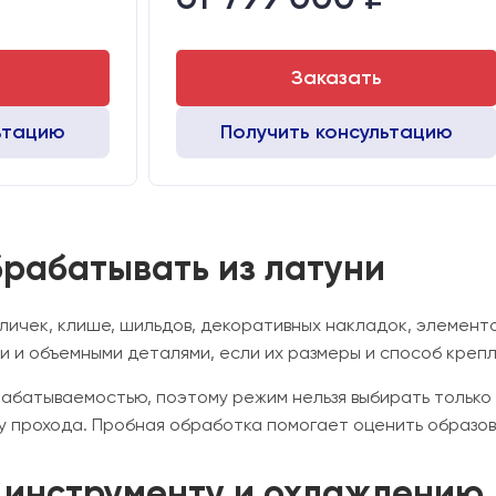
Chuangwei 450B
Двигатели:
Chuangwei 450
Заказать
ьтацию
Получить консультацию
брабатывать из латуни
ичек, клише, шильдов, декоративных накладок, элементо
и и объемными деталями, если их размеры и способ креп
абатываемостью, поэтому режим нельзя выбирать только
ну прохода. Пробная обработка помогает оценить образов
, инструменту и охлаждению