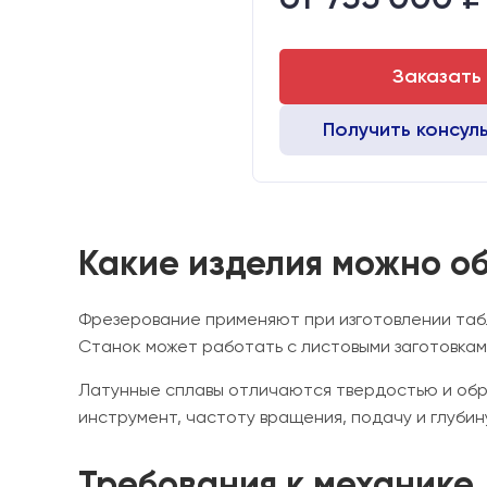
Двигатели:
Заказать
Получить консул
Какие изделия можно о
Фрезерование применяют при изготовлении табл
Станок может работать с листовыми заготовкам
Латунные сплавы отличаются твердостью и обр
инструмент, частоту вращения, подачу и глуби
Требования к механике