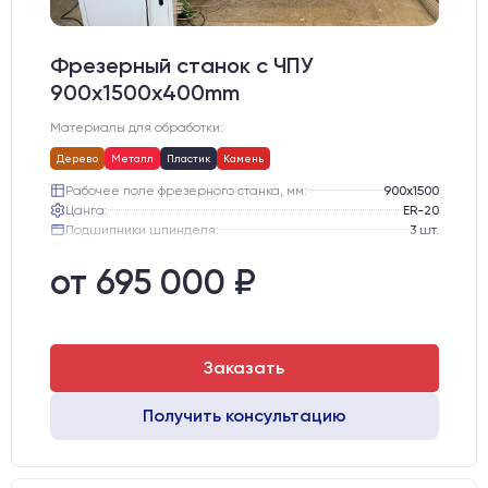
Фрезерный станок с ЧПУ
900x1500x400mm
Материалы для обработки:
Дерево
Металл
Пластик
Камень
Рабочее поле фрезерного станка, мм:
900х1500
Цанга:
ER-20
Подшипники шпинделя:
3 шт.
Вид охлаждения:
Жидкостное
Стол:
Алюминиевый стол с Т-пазами и жертвенным пластиком
от 695 000 ₽
Двигатели:
Chuangwei 450B
Заказать
Получить консультацию