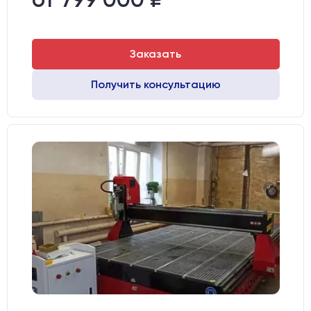
Двигатели:
Chuangwei 450B
Заказать
Получить консультацию