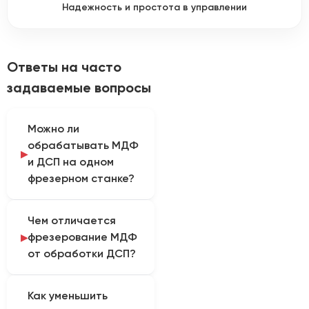
Надежность и простота в управлении
Ответы на часто
задаваемые вопросы
Можно ли
обрабатывать МДФ
и ДСП на одном
фрезерном станке?
Да, если модель
Чем отличается
рассчитана на
фрезерование МДФ
древесные плитные
от обработки ДСП?
материалы и
соответствует
МДФ имеет более
размерам заготовок.
Как уменьшить
однородную структуру
Для каждого материала