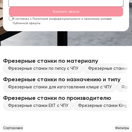
Заказать звонок
Я согласен с Политикой конфиденциальности и принимаю условия
Публичной оферты.
Фрезерные станки по материалу
Фрезерные станки по гипсу с ЧПУ
Фрезерные станки по
Фрезерные станки по назначению и типу
Фрезерные станки для изготовления клише с ЧПУ
Фрез
Фрезерные станки по производителю
Фрезерные станки EXT с ЧПУ
Фрезерные станки King Ra
Сортировка
Фильтры