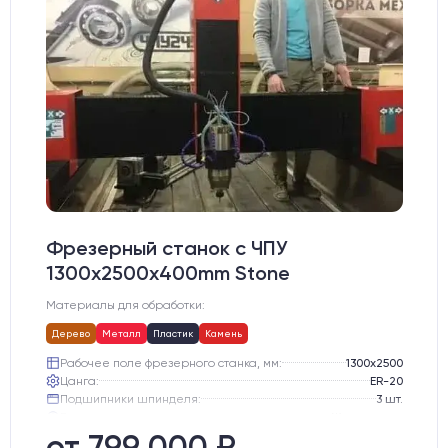
Фрезерный станок с ЧПУ
1300x2500x400mm Stone
Материалы для обработки:
Дерево
Металл
Пластик
Камень
Рабочее поле фрезерного станка, мм:
1300х2500
Цанга:
ER-20
Подшипники шпинделя:
3 шт.
Вид охлаждения:
Жидкостное
Стол:
Алюминиевый стол с Т-пазами и жертвенным пластиком
от 799 000 ₽