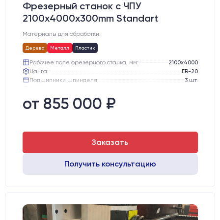
Фрезерный станок с ЧПУ
2100x4000x300mm Standart
Материалы для обработки:
Дерево
Металл
Пластик
Рабочее поле фрезерного станка, мм:
2100х4000
Цанга:
ER-20
Подшипники шпинделя:
3 шт.
Вид охлаждения:
Жидкостное
Стол:
Алюминиевый стол с Т-пазами и жертвенным пластиком
от 855 000 ₽
Двигатели:
Chuangwei 450B
Заказать
Получить консультацию