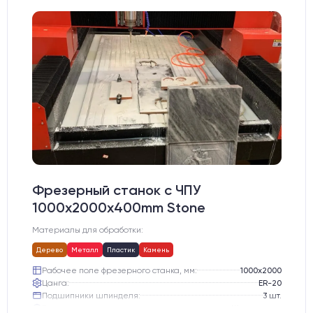
Фрезерный станок с ЧПУ
1000x2000х400mm Stone
Материалы для обработки:
Дерево
Металл
Пластик
Камень
Рабочее поле фрезерного станка, мм:
1000х2000
Цанга:
ER-20
Подшипники шпинделя:
3 шт.
Вид охлаждения:
Жидкостное