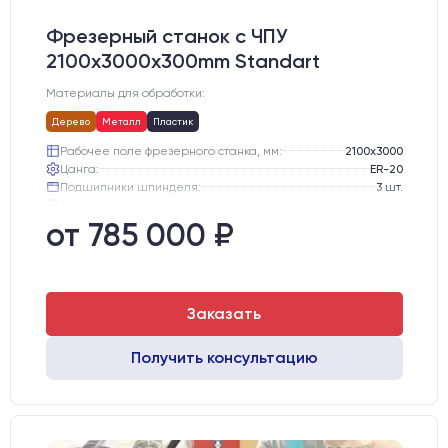
Фрезерный станок с ЧПУ
2100x3000x300mm Standart
Материалы для обработки:
Дерево
Металл
Пластик
Рабочее поле фрезерного станка, мм:
2100х3000
Цанга:
ER-20
Подшипники шпинделя:
3 шт.
Вид охлаждения:
Жидкостное
Стол:
Алюминиевый стол с Т-пазами и жертвенным пластиком
от 785 000 ₽
Двигатели:
Chuangwei 450B
Заказать
Получить консультацию