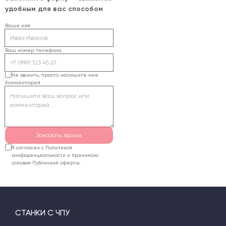
необходимость 3D-
траектории
удобным для вас способом
обработки, объем
обработки.
производства и способ
Ваше имя
фиксации. Затем
подбирают рабочее
Ваш номер телефона
поле, ход оси Z,
мощность шпинделя,
Не звонить, просто напишите мне
Комментарий
стол и систему
аспирации.
Заказать звонок
Я согласен с Политикой
конфиденциальности и принимаю
условия Публичной оферты.
СТАНКИ С ЧПУ