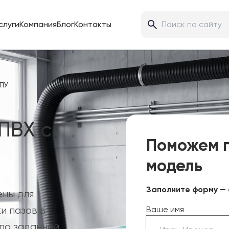
слуги
Компания
Блог
Контакты
ЧПУ
ПВХ с
Поможем 
модель
Заполните форму — 
ены для
и пазов в
Ваше имя
 по заданной