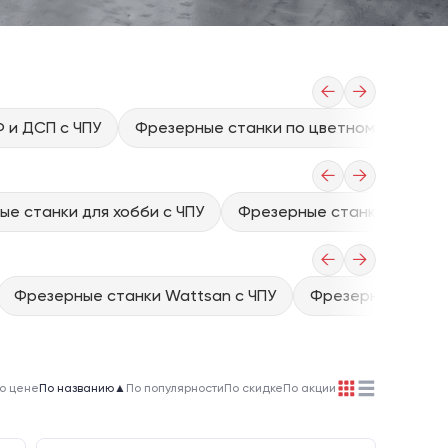
←
→
 и ДСП с ЧПУ
Фрезерные станки по цветному металлу
←
→
е станки для хобби с ЧПУ
Фрезерные станки 3d с чп
←
→
Фрезерные станки Wattsan с ЧПУ
Фрезерные станки
о цене
По названию
▲
По популярности
По скидке
По акции