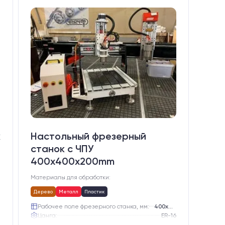
к
Настольный фрезерный
станок с ЧПУ
400x400x200mm
Материалы для обработки:
Дерево
Металл
Пластик
)
Рабочее поле фрезерного станка, мм:
400х400
Цанга:
ER-16
Подшипники шпинделя:
3 шт.