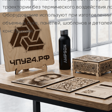
траектории без термического воздействия ла
Оборудование используют при изготовлении 
объемных букв, панелей, шаблонов и детале
конструкций.