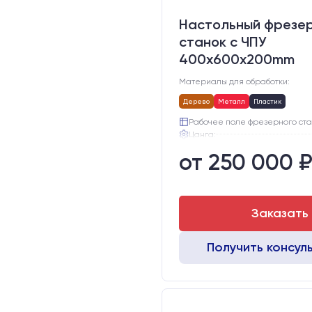
Настольный фрезе
станок с ЧПУ
400x600x200mm
Материалы для обработки:
Дерево
Металл
Пластик
Рабочее поле фрезерного ста
Цанга:
Подшипники шпинделя:
от 250 000 
Вид охлаждения:
Стол:
Двигатели:
Заказать
Получить консул