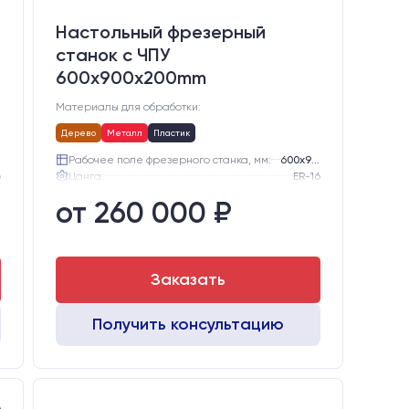
Настольный фрезерный
станок с ЧПУ
600x900x200mm
Материалы для обработки:
Дерево
Металл
Пластик
Рабочее поле фрезерного станка, мм:
600х900
6
Цанга:
ER-16
.
Подшипники шпинделя:
3 шт.
от 260 000 ₽
е
Вид охлаждения:
Жидкостное
Стол:
Алюминиевый стол с Т-пазами и жертвенным пластиком
е
Двигатели:
Шаговые
Заказать
Получить консультацию