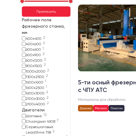
Применить
Рабочее поле
фрезерного станка,
мм
2
400х400
2
400х600
1
600х600
2
600х900
2
600х1200
3
900х1500
2
1000х2000
2
1300х2500
5-ти осный фрезер
1
1600х1600
1
1600х2500
с ЧПУ АТС
2
1600х3000
2
2100х3000
Материалы для обработки:
2
2100х4000
Дерево
Металл
Пластик
Двигатели
13
Шаговые
7
Chuangwei 450B
Сервошаговые
2
LeadShine 758