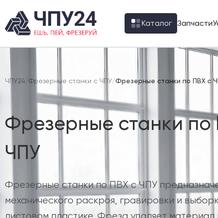
Каталог
Запчасти
У
ЧПУ24
/
Фрезерные станки с ЧПУ
/
Фрезерные станки по ПВХ с 
Фрезерные станки по 
ЧПУ
Фрезерные станки по ПВХ с ЧПУ предназнач
механического раскроя, гравировки и выборк
листовом пластике. Фреза удаляет материал