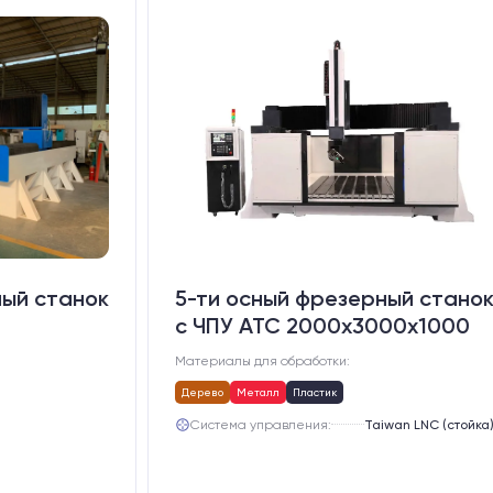
ный станок
5-ти осный фрезерный стано
с ЧПУ АТС 2000х3000х1000
Материалы для обработки:
Дерево
Металл
Пластик
Система управления:
Taiwan LNC (стойка