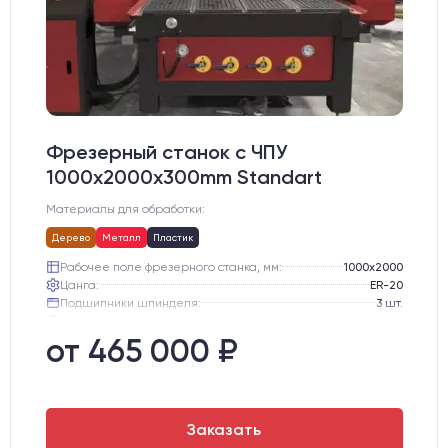
Фрезерный станок с ЧПУ
1000x2000x300mm Standart
Материалы для обработки:
Дерево
Металл
Пластик
Рабочее поле фрезерного станка, мм:
1000х2000
Цанга:
ER-20
Подшипники шпинделя:
3 шт.
Вид охлаждения:
Жидкостное
Стол:
подготовка под "Вакуумный стол" с Т-пазами
от 465 000 ₽
Двигатели:
Шаговые
Заказать