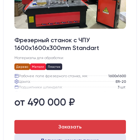
Фрезерный станок с ЧПУ
1600x1600x300mm Standart
Материалы для обработки:
Дерево
Металл
Пластик
Рабочее поле фрезерного станка, мм:
1600х1600
Цанга:
ER-20
Подшипники шпинделя:
3 шт.
Вид охлаждения:
Жидкостное
Стол:
Алюминиевый стол с Т-пазами и жертвенным пластиком
от 490 000 ₽
Двигатели:
Chuangwei 450B
Заказать