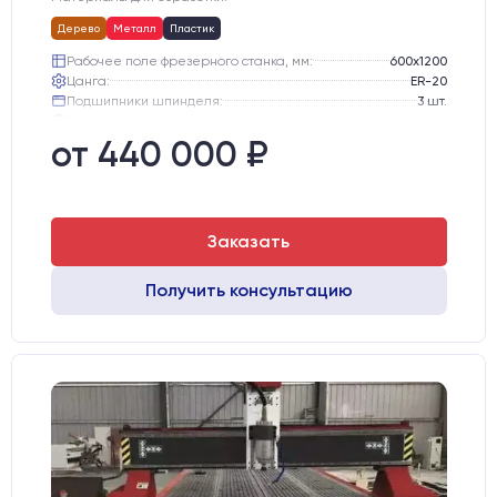
Дерево
Металл
Пластик
Рабочее поле фрезерного станка, мм:
600х1200
Цанга:
ER-20
Подшипники шпинделя:
3 шт.
Вид охлаждения:
Жидкостное
Стол:
Чугунный стол с Т-пазами
от 440 000 ₽
Двигатели:
Шаговые
Заказать
Получить консультацию