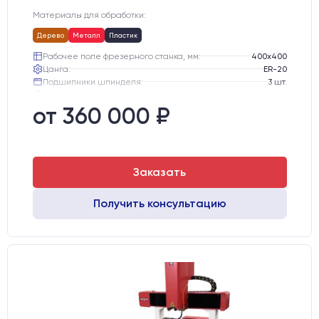
Материалы для обработки:
Дерево
Металл
Пластик
Рабочее поле фрезерного станка, мм:
400х400
Цанга:
ER-20
Подшипники шпинделя:
3 шт.
Вид охлаждения:
Жидкостное
Стол:
Чугунный стол с Т-пазами + Ванна
от 360 000 ₽
Тип стола:
Подвижный
Заказать
Получить консультацию