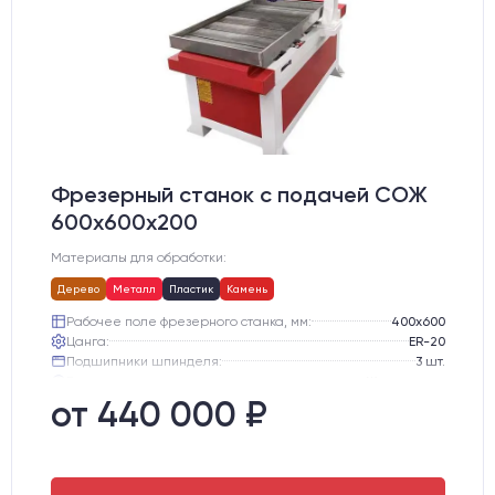
Фрезерный станок с подачей СОЖ
600х600х200
Материалы для обработки:
Дерево
Металл
Пластик
Камень
Рабочее поле фрезерного станка, мм:
400х600
Цанга:
ER-20
Подшипники шпинделя:
3 шт.
Вид охлаждения:
Жидкостное
Стол:
Чугунный стол с Т-пазами + Ванна
от 440 000 ₽
Тип стола:
Подвижный