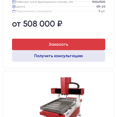
Рабочее поле фрезерного станка, мм:
900х1500
Цанга:
ER-20
Подшипники шпинделя:
3 шт.
Вид охлаждения:
Жидкостное
Стол:
Чугунный стол с Т-пазами
от 508 000 ₽
Двигатели:
Шаговые
Заказать
Получить консультацию