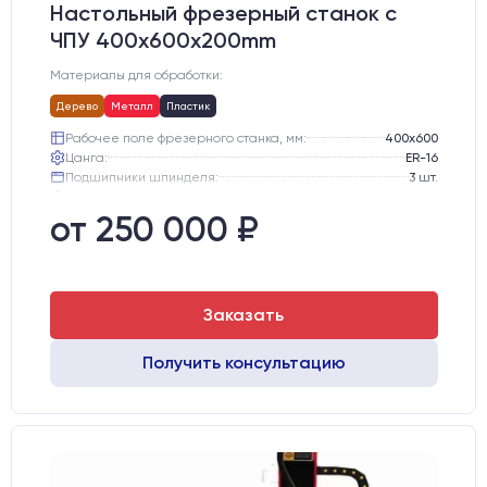
Настольный фрезерный станок с
ЧПУ 400x600x200mm
Материалы для обработки:
Дерево
Металл
Пластик
Рабочее поле фрезерного станка, мм:
400х600
Цанга:
ER-16
Подшипники шпинделя:
3 шт.
Вид охлаждения:
Жидкостное
Стол:
Алюминиевый стол с Т-пазами и жертвенным пластиком
от 250 000 ₽
Двигатели:
Шаговые
Заказать
Получить консультацию