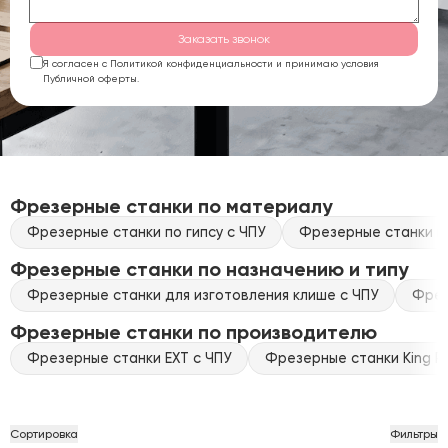
Заказать звонок
Я согласен с Политикой конфиденциальности и принимаю условия
Публичной оферты.
Фрезерные станки по материалу
Фрезерные станки по гипсу с ЧПУ
Фрезерные станки по
Фрезерные станки по назначению и типу
Фрезерные станки для изготовления клише с ЧПУ
Фрез
Фрезерные станки по производителю
Фрезерные станки EXT с ЧПУ
Фрезерные станки King Ra
Сортировка
Фильтры