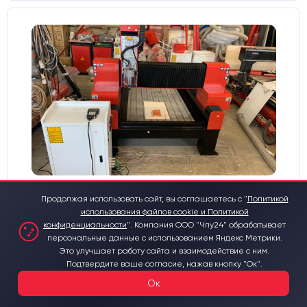
Фрезерный станок с ЧПУ
Продолжая использовать сайт, вы соглашаетесь с "
Политикой
использования файлов cookie и Политикой
900x1500x400mm
конфиденциальности
".
Компания ООО "Чпу24" обрабатывает
персональные данные с использованием Яндекс Метрики.
Материалы для обработки:
Это улучшает работу сайта и взаимодействие с ним.
Дерево
Металл
Пластик
Камень
Подтвердите ваше согласие, нажав кнопку "Ок".
Рабочее поле фрезерного станка, мм:
900х1500
Ок
Цанга:
ER-20
Подшипники шпинделя:
3 шт.