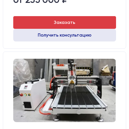
Двигатели:
Шаговые
Заказать
Получить консультацию