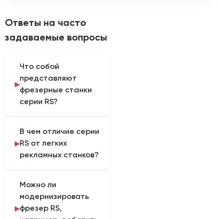
Ответы на часто
задаваемые вопросы
Что собой
представляют
фрезерные станки
серии RS?
Фрезерные станки RS
В чем отличие серии
(маркировка часто
RS от легких
указывает на Router
рекламных станков?
Standard/Serious или
линейку конкретного
Станки RS обычно
бренда) — это класс
Можно ли
комплектуются
оборудования средней
модернизировать
усиленной рамной
и высокой жесткости.
фрезер RS,
станиной, профильными
Они предназначены для