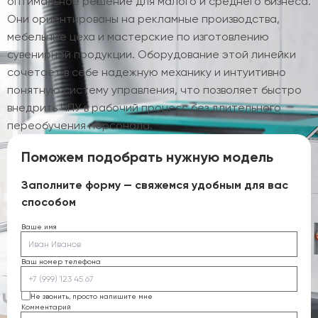
оптимальное решение для малого и среднего бизнеса.
Они ориентированы на рекламные производства,
мебельные цеха и мастерские по изготовлению
сувенирной продукции. Оборудование этой линейки
сочетает в себе надежную механику и интуитивно
понятную систему управления, что позволяет быстро
внедрить ЧПУ в рабочий процесс без длительного
переобучения персонала.
Поможем подобрать нужную модель
Заполните форму — свяжемся удобным для вас
способом
Ваше имя
Ваш номер телефона
Не звонить, просто напишите мне
Комментарий