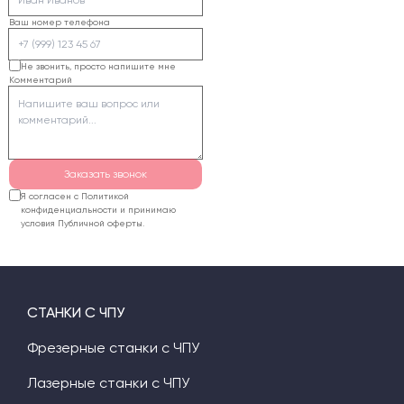
композитных панелей
шпинделем и
Ваш номер телефона
(АКП).
вакуумными помпами
обязательно требуют
Не звонить, просто напишите мне
Комментарий
подключения 380В (три
фазы).
Заказать звонок
Я согласен с Политикой
конфиденциальности и принимаю
условия Публичной оферты.
СТАНКИ С ЧПУ
Фрезерные станки с ЧПУ
Лазерные станки с ЧПУ