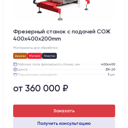
Фрезерный станок с подачей СОЖ
400x400x200mm
Материалы для обработки:
Дерево
Металл
Пластик
Рабочее поле фрезерного станка, мм:
400х400
Цанга:
ER-20
Подшипники шпинделя:
3 шт.
Вид охлаждения:
Жидкостное
Стол:
Чугунный стол с Т-пазами + Ванна
от 360 000 ₽
Тип стола:
Подвижный
Заказать
Получить консультацию