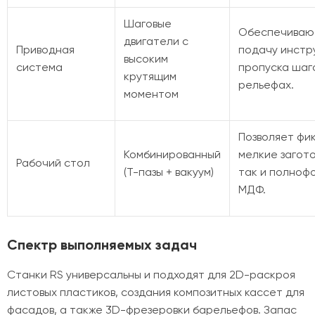
Шаговые
Обеспечиваю
двигатели с
Приводная
подачу инстр
высоким
система
пропуска шаг
крутящим
рельефах.
моментом
Позволяет фи
Комбинированный
мелкие загот
Рабочий стол
(Т-пазы + вакуум)
так и полноф
МДФ.
Спектр выполняемых задач
Станки RS универсальны и подходят для 2D-раскроя
листовых пластиков, создания композитных кассет для
фасадов, а также 3D-фрезеровки барельефов. Запас