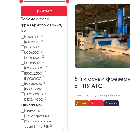
Применить
Рабочее поле
фрезерного станка,
мм
2
400х400
2
400х600
1
600х600
2
600х900
2
600х1200
3
900х1500
2
1000х2000
2
1300х2500
5-ти осный фрезер
1
1600х1600
1
1600х2500
с ЧПУ АТС
2
1600х3000
2
2100х3000
Материалы для обработки:
2
2100х4000
Дерево
Металл
Пластик
Двигатели
13
Шаговые
7
Chuangwei 450B
Сервошаговые
2
LeadShine 758