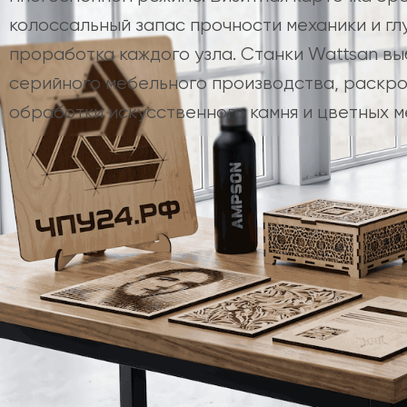
колоссальный запас прочности механики и гл
проработка каждого узла. Станки Wattsan в
серийного мебельного производства, раскро
обработки искусственного камня и цветных м