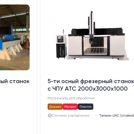
ный станок
5-ти осный фрезерный стано
с ЧПУ АТС 2000х3000х1000
Материалы для обработки:
Дерево
Металл
Пластик
Система управления:
Taiwan LNC (стойка