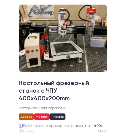
к
Настольный фрезерный
станок с ЧПУ
400x400x200mm
Материалы для обработки:
Дерево
Металл
Пластик
)
Рабочее поле фрезерного станка, мм:
400х400
Цанга:
ER-16
Подшипники шпинделя:
3 шт.