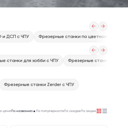
←
→
 и ДСП с ЧПУ
Фрезерные станки по цветному металлу
←
→
е станки для хобби с ЧПУ
Фрезерные станки 3d с чп
Фрезерные станки Zerder с ЧПУ
о цене
По названию
▲
По популярности
По скидке
По акции