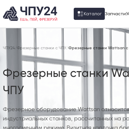
Каталог
Запчасти
У
ЧПУ24
/
Фрезерные станки с ЧПУ
/
Фрезерные станки Wattsan с
Фрезерные станки Wat
ЧПУ
Фрезерное оборудование Wattsan относится 
индустриальных станков, рассчитанных на ра
многосменном режиме. Визитная карточка бр