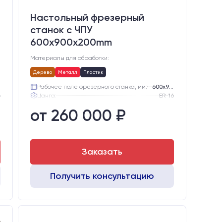
Настольный фрезерный
станок с ЧПУ
600x900x200mm
Материалы для обработки:
Дерево
Металл
Пластик
Рабочее поле фрезерного станка, мм:
600х900
6
Цанга:
ER-16
.
Подшипники шпинделя:
3 шт.
от 260 000 ₽
е
Вид охлаждения:
Жидкостное
Стол:
Алюминиевый стол с Т-пазами и жертвенным пластиком
е
Двигатели:
Шаговые
Заказать
Получить консультацию