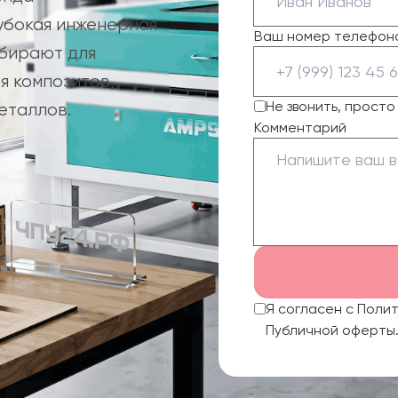
убокая инженерная
Ваш номер телефон
ыбирают для
я композитов,
Не звонить, прост
еталлов.
Комментарий
Я согласен с Поли
Публичной оферты