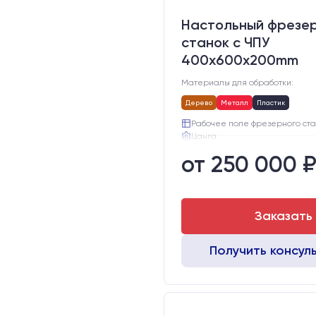
Настольный фрезе
станок с ЧПУ
400x600x200mm
Материалы для обработки:
Дерево
Металл
Пластик
Рабочее поле фрезерного ста
Цанга:
Подшипники шпинделя:
от 250 000 
Вид охлаждения:
Стол:
Двигатели:
Заказать
Получить консул