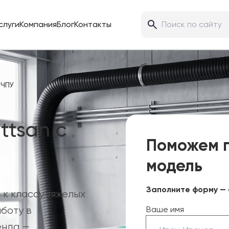
слуги
Компания
Блог
Контакты
 ЧПУ
tsan с
Поможем 
модель
Заполните форму — 
к классу тяжелых
боту в
Ваше имя
енда —