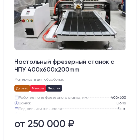
Настольный фрезерный станок с
ЧПУ 400x600x200mm
Материалы для обработки:
Дерево
Металл
Пластик
Рабочее поле фрезерного станка, мм:
400х600
Цанга:
ER-16
Подшипники шпинделя:
3 шт.
Вид охлаждения:
Жидкостное
Стол:
Алюминиевый стол с Т-пазами и жертвенным пластиком
от 250 000 ₽
Двигатели:
Шаговые