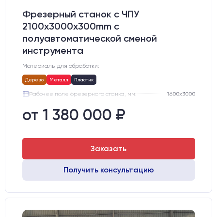
Фрезерный станок с ЧПУ
2100x3000x300mm с
полуавтоматической сменой
инструмента
Материалы для обработки:
Дерево
Металл
Пластик
Рабочее поле фрезерного станка, мм:
1600х3000
Цанга:
ISO30
от 1 380 000 ₽
Подшипники шпинделя:
3 шт.
Стол:
Алюминиевый стол с Т-пазами и жертвенным пластиком
Двигатели:
Chuangwei 450B
Драйверы:
Leadshine
Заказать
Получить консультацию