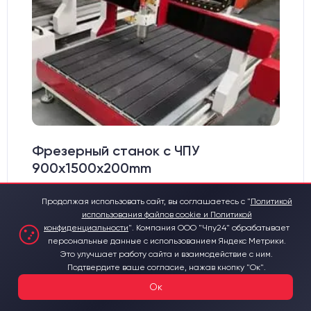
Фрезерный станок с ЧПУ
900x1500x200mm
Материалы для обработки:
Продолжая использовать сайт, вы соглашаетесь с "
Политикой
Дерево
Металл
Пластик
использования файлов cookie и Политикой
конфиденциальности
".
Компания ООО "Чпу24" обрабатывает
Рабочее поле фрезерного станка, мм:
900х1500
персональные данные с использованием Яндекс Метрики.
Цанга:
ER-16
Это улучшает работу сайта и взаимодействие с ним.
Подшипники шпинделя:
3 шт.
Подтвердите ваше согласие, нажав кнопку "Ок".
Вид охлаждения:
Жидкостное
Стол:
Алюминиевый стол с Т-пазами и жертвенным пластиком
от 350 000 ₽
Ок
Двигатели:
Шаговые