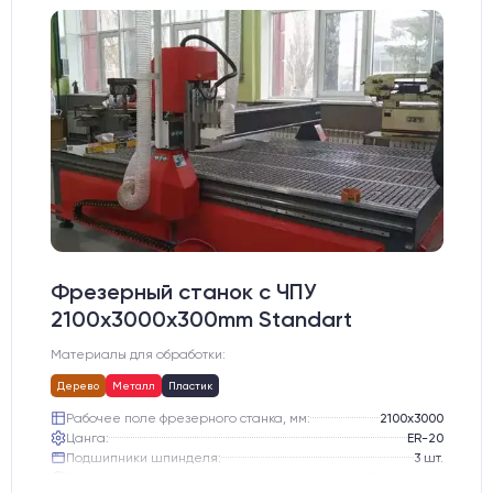
Фрезерный станок с ЧПУ
2100x3000x300mm Standart
Материалы для обработки:
Дерево
Металл
Пластик
Рабочее поле фрезерного станка, мм:
2100х3000
Цанга:
ER-20
Подшипники шпинделя:
3 шт.
Вид охлаждения:
Жидкостное