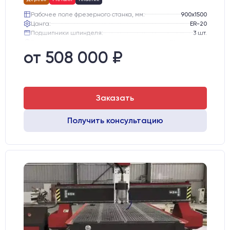
Рабочее поле фрезерного станка, мм:
900х1500
Цанга:
ER-20
Подшипники шпинделя:
3 шт.
Вид охлаждения:
Жидкостное
Стол:
Чугунный стол с Т-пазами
от 508 000 ₽
Двигатели:
Шаговые
Заказать
Получить консультацию