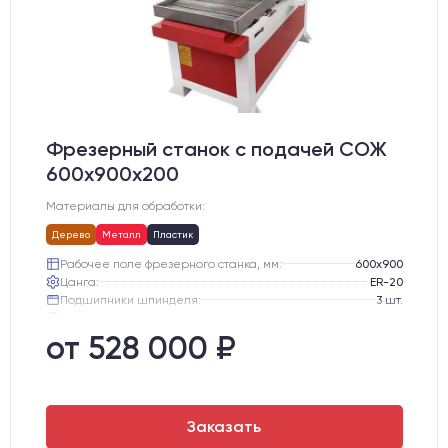
Фрезерный станок с подачей СОЖ
600х900х200
Материалы для обработки:
Дерево
Металл
Пластик
Рабочее поле фрезерного станка, мм:
600х900
Цанга:
ER-20
Подшипники шпинделя:
3 шт.
Вид охлаждения:
Жидкостное
Стол:
Чугунный стол с Т-пазами + Ванна
от 528 000 ₽
Тип стола:
Подвижный
Заказать