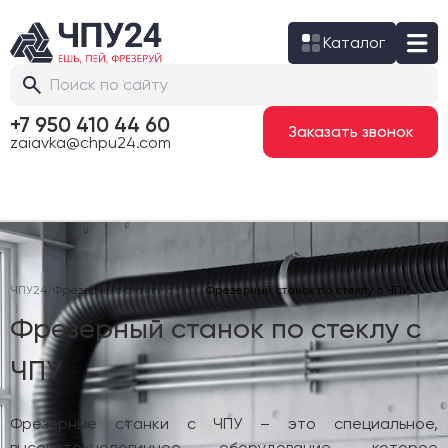
Каталог
+7 950 410 44 60
Заказать звонок
zaiavka@chpu24.com
ЧПУ24
/
Фрезерные станки с ЧПУ
/
Фрезерный станок по стеклу с ЧПУ
Фрезерный станок по стеклу с
ЧПУ
Фрезерные станки с ЧПУ – это специальное,
высокотехнологичное оборудование, которое