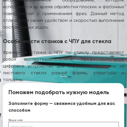
используется во время обработки плоских и фасонных
поверхностей с применением фрез. Данный метод
отличается своим удобством и скоростью выполнения
поставленных задач.
Особенности станков с ЧПУ для стекла
Фрезерные станки с ЧПУ по стеклу представляют
собой высокотехнологичное, профессиональное
цифровое устройство для обработки заготовок из
листового стекла разной формы, структуры и
толщины.
Поможем подобрать нужную модель
Заполните форму — свяжемся удобным для вас
способом
Ваше имя