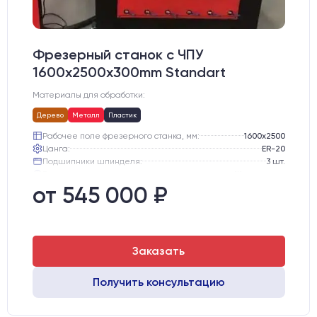
Фрезерный станок с ЧПУ
1600x2500x300mm Standart
Материалы для обработки:
Дерево
Металл
Пластик
Рабочее поле фрезерного станка, мм:
1600х2500
Цанга:
ER-20
Подшипники шпинделя:
3 шт.
Вид охлаждения:
Жидкостное
Стол:
подготовка под "Вакуумный стол" с Т-пазами
от 545 000 ₽
Двигатели:
Шаговые
Заказать
Получить консультацию