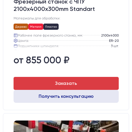
Фрезерный станок с ЧПУ
2100x4000x300mm Standart
Материалы для обработки:
Дерево
Металл
Пластик
Рабочее поле фрезерного станка, мм:
2100х4000
Цанга:
ER-20
Подшипники шпинделя:
3 шт.
Вид охлаждения:
Жидкостное
Стол:
Алюминиевый стол с Т-пазами и жертвенным пластиком
от 855 000 ₽
Двигатели:
Chuangwei 450B
Заказать
Получить консультацию