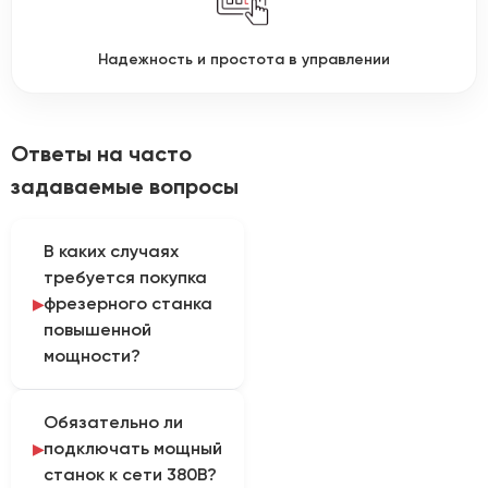
Надежность и простота в управлении
Ответы на часто
задаваемые вопросы
В каких случаях
требуется покупка
фрезерного станка
повышенной
мощности?
Мощные станки (со
Обязательно ли
шпинделем от 4.5-6 кВт
подключать мощный
и выше) необходимы для
станок к сети 380В?
высокоскоростного