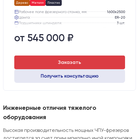
Дерево
Металл
Пластик
Рабочее поле фрезерного станка, мм:
1600х2500
Цанга:
ER-20
Подшипники шпинделя:
3 шт.
Вид охлаждения:
Жидкостное
Стол:
подготовка под "Вакуумный стол" с Т-пазами
от 545 000 ₽
Двигатели:
Шаговые
Заказать
Получить консультацию
Инженерные отличия тяжелого
оборудования
Высокая производительность мощных ЧПУ-фрезеров
достигается за счет принципиально иной компоновки