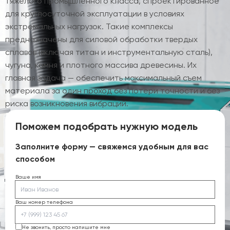
тяжелого промышленного класса, спроектированное
для круглосуточной эксплуатации в условиях
экстремальных нагрузок. Такие комплексы
предназначены для силовой обработки твердых
сплавов (включая титан и инструментальную сталь),
чугуна, камня и плотного массива древесины. Их
главная задача — обеспечить максимальный съем
материала за один проход без потери точности и без
риска возникновения вибраций.
Поможем подобрать нужную модель
Заполните форму — свяжемся удобным для вас
способом
Ваше имя
Ваш номер телефона
Не звонить, просто напишите мне