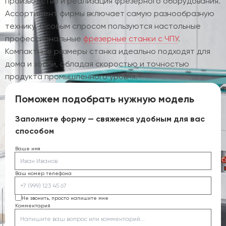
производство и реализация фрезерного оборудования.
Ассортимент фирмы включает самую разнообразную
технику. Особым спросом пользуются настольные
профессиональные
фрезерные станки с ЧПУ
.
Компактные размеры станка идеально подходят для
дома и хобби, обладая скоростью и точностью
продукта промышленного уровня.
Поможем подобрать нужную модель
Заполните форму — свяжемся удобным для вас
способом
Ваше имя
Ваш номер телефона
Не звонить, просто напишите мне
Комментарий