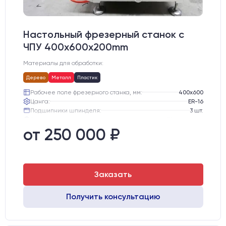
Настольный фрезерный станок с
ЧПУ 400x600x200mm
Материалы для обработки:
Дерево
Металл
Пластик
Рабочее поле фрезерного станка, мм:
400х600
Цанга:
ER-16
Подшипники шпинделя:
3 шт.
Вид охлаждения:
Жидкостное
Стол:
Алюминиевый стол с Т-пазами и жертвенным пластиком
от 250 000 ₽
Двигатели:
Шаговые
Заказать
Получить консультацию