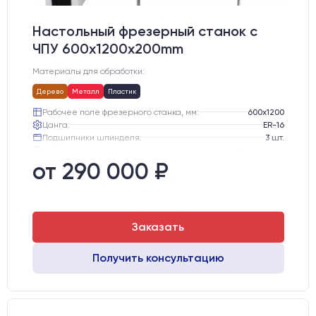
Настольный фрезерный станок с
ЧПУ 600x1200x200mm
Материалы для обработки:
Дерево
Металл
Пластик
Рабочее поле фрезерного станка, мм:
600х1200
Цанга:
ER-16
Подшипники шпинделя:
3 шт.
Вид охлаждения:
Жидкостное
Стол:
Алюминиевый стол с Т-пазами и жертвенным пластиком
от 290 000 ₽
Двигатели:
Шаговые
Заказать
Получить консультацию