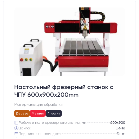
Настольный фрезерный станок с
ЧПУ 600x900x200mm
Материалы для обработки:
Дерево
Металл
Пластик
Рабочее поле фрезерного станка, мм:
600х900
Цанга:
ER-16
Подшипники шпинделя:
3 шт.