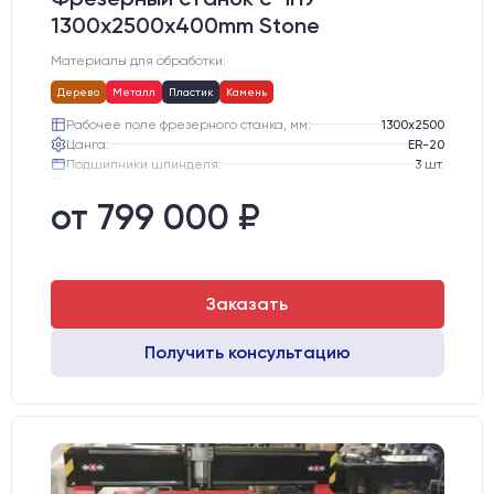
1300x2500x400mm Stone
Материалы для обработки:
Дерево
Металл
Пластик
Камень
Рабочее поле фрезерного станка, мм:
1300х2500
Цанга:
ER-20
Подшипники шпинделя:
3 шт.
Вид охлаждения:
Жидкостное
Стол:
Алюминиевый стол с Т-пазами и жертвенным пластиком
от 799 000 ₽
Двигатели:
Chuangwei 450B
Заказать
Получить консультацию