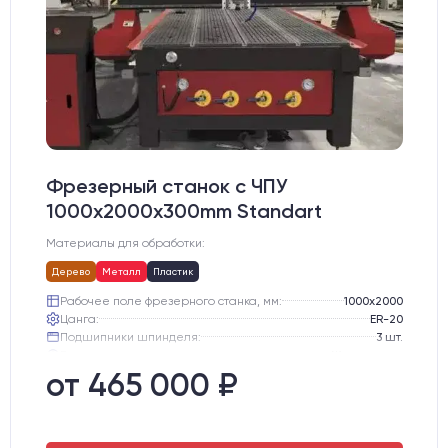
Фрезерный станок с ЧПУ
1000x2000x300mm Standart
Материалы для обработки:
Дерево
Металл
Пластик
Рабочее поле фрезерного станка, мм:
1000х2000
Цанга:
ER-20
Подшипники шпинделя:
3 шт.
Вид охлаждения:
Жидкостное
Стол:
подготовка под "Вакуумный стол" с Т-пазами
от 465 000 ₽
Двигатели:
Шаговые