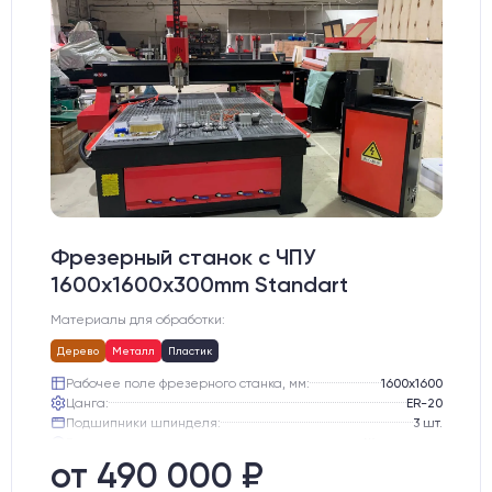
Фрезерный станок с ЧПУ
1600x1600x300mm Standart
Материалы для обработки:
Дерево
Металл
Пластик
Рабочее поле фрезерного станка, мм:
1600х1600
Цанга:
ER-20
Подшипники шпинделя:
3 шт.
Вид охлаждения:
Жидкостное
Стол:
Алюминиевый стол с Т-пазами и жертвенным пластиком
от 490 000 ₽
Двигатели:
Chuangwei 450B