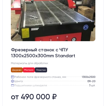
Фрезерный станок с ЧПУ
1300x2500x300mm Standart
Материалы для обработки:
Дерево
Металл
Пластик
Рабочее поле фрезерного станка, мм:
1300х2500
Цанга:
ER-20
Подшипники шпинделя:
3 шт.
Вид охлаждения:
Жидкостное
Стол:
Алюминиевый стол с Т-пазами и жертвенным пластиком
от 490 000 ₽
Двигатели:
Шаговые