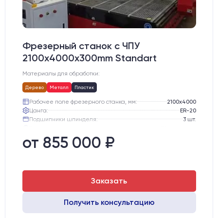
Фрезерный станок с ЧПУ
2100x4000x300mm Standart
Материалы для обработки:
Дерево
Металл
Пластик
Рабочее поле фрезерного станка, мм:
2100х4000
Цанга:
ER-20
Подшипники шпинделя:
3 шт.
Вид охлаждения:
Жидкостное
Стол:
Алюминиевый стол с Т-пазами и жертвенным пластиком
от 855 000 ₽
Двигатели:
Chuangwei 450B
Заказать
Получить консультацию