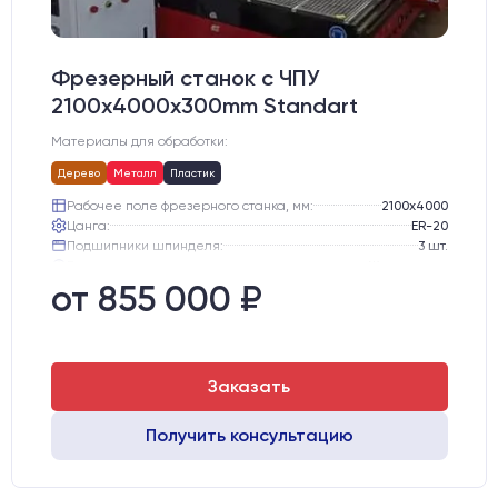
Фрезерный станок с ЧПУ
2100x4000x300mm Standart
Материалы для обработки:
Дерево
Металл
Пластик
Рабочее поле фрезерного станка, мм:
2100х4000
Цанга:
ER-20
Подшипники шпинделя:
3 шт.
Вид охлаждения:
Жидкостное
Стол:
Алюминиевый стол с Т-пазами и жертвенным пластиком
от 855 000 ₽
Двигатели:
Chuangwei 450B
Заказать
Получить консультацию