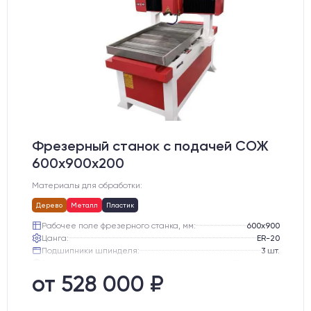
Фрезерный станок с подачей СОЖ
600х900х200
Материалы для обработки:
Дерево
Металл
Пластик
Рабочее поле фрезерного станка, мм:
600х900
Цанга:
ER-20
Подшипники шпинделя:
3 шт.
Вид охлаждения:
Жидкостное
Стол:
Чугунный стол с Т-пазами + Ванна
от 528 000 ₽
Тип стола:
Подвижный