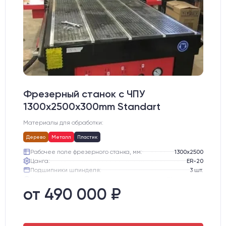
Фрезерный станок с ЧПУ
1300x2500x300mm Standart
Материалы для обработки:
Дерево
Металл
Пластик
Рабочее поле фрезерного станка, мм:
1300х2500
Цанга:
ER-20
Подшипники шпинделя:
3 шт.
Вид охлаждения:
Жидкостное
Стол:
Алюминиевый стол с Т-пазами и жертвенным пластиком
от 490 000 ₽
Двигатели:
Шаговые