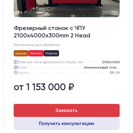
Фрезерный станок с ЧПУ
2100x4000x300mm 2 Head
Материалы для обработки:
Дерево
Металл
Пластик
Рабочее поле фрезерного станка, мм:
2100х4000
Стол:
Алюминиевый стол с Т-пазами и жертвенным пластиком
Цанга:
ER-20
Подшипники шпинделя:
3 шт.
Вид охлаждения:
Жидкостное
от 1 153 000 ₽
Двигатели:
Сервошаговые LeadShine 758
Заказать
Получить консультацию