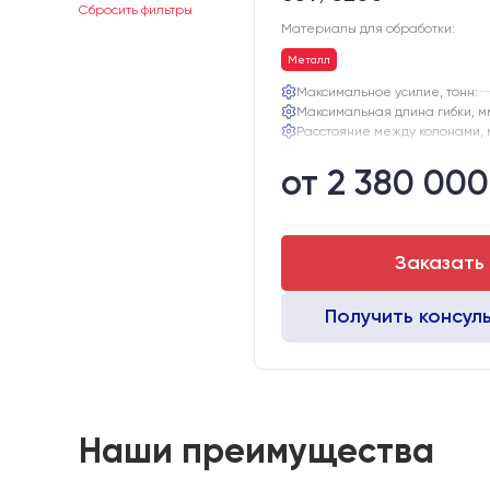
Сбросить фильтры
Материалы для обработки:
Металл
Максимальное усилие, тонн:
Максимальная длина гибки, м
Расстояние между колонами, 
Глубина зева, мм:
от 2 380 000
Ход траверсы, мм:
Максимальная высота открыва
Заказать
Получить консул
Наши преимущества