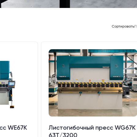
Сортировать
П
сс WE67K
Листогибочный пресс WG67K
63T/3200