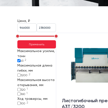
Цена, ₽
Применить
Максимальное усилие,
тонн
2
63
Максимальная длина
гибки, мм
2
3200
Максимальная высота
открывания, мм
1
320
1
360
Ход траверсы, мм
Листогибочный пре
2
100
63T/3200