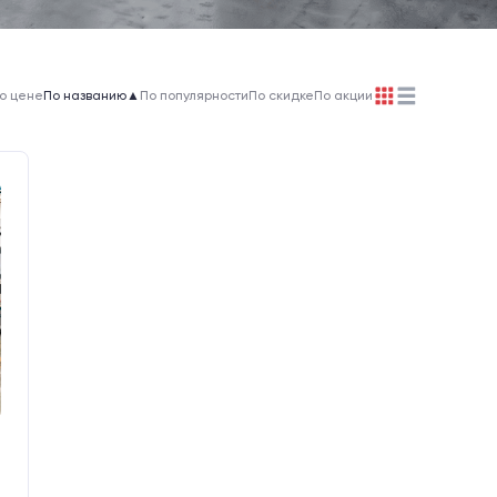
о цене
По названию
▲
По популярности
По скидке
По акции