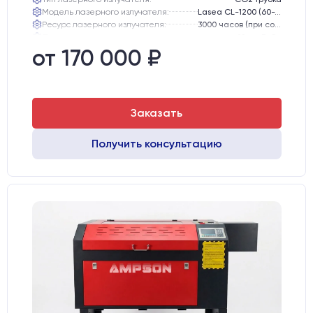
Модель лазерного излучателя:
Lasea CL-1200 (60-75 Вт)
Ресурс лазерного излучателя:
3000 часов (при соблюдении условий эксплуатации)
Линза:
12 мм ZnSe
Зеркала:
20 мм Mo
от 170 000 ₽
Интерфейс подключения станка к ПК:
USB
Заказать
Получить консультацию