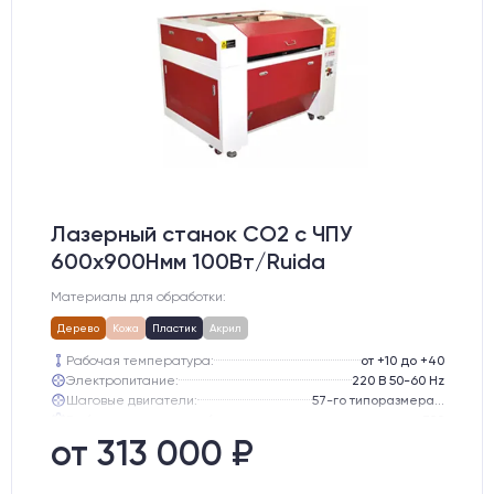
Лазерный станок CO2 c ЧПУ
600х900Hмм 100Вт/Ruida
Материалы для обработки:
Дерево
Кожа
Пластик
Акрил
Рабочая температура:
от +10 до +40
Электропитание:
220 В 50-60 Hz
Шаговые двигатели:
57-го типоразмера с редуктором
Глубина опускания рабочего стола, мм:
300
Направляющие оси Y:
GER15
от 313 000 ₽
Направляющие оси Х:
GER15