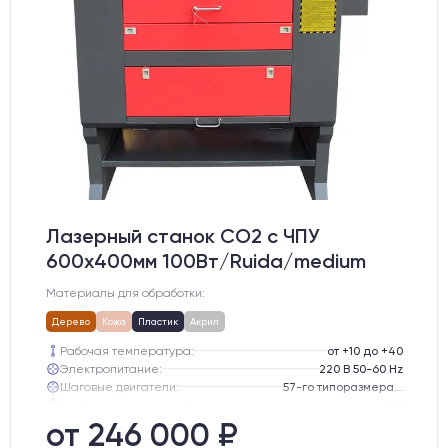
Лазерный станок CO2 c ЧПУ
600х400мм 100Вт/Ruida/medium
Материалы для обработки:
Дерево
Кожа
Пластик
Акрил
Рабочая температура:
от +10 до +40
Электропитание:
220 В 50-60 Hz
Шаговые двигатели:
57-го типоразмера с редуктором
Глубина опускания рабочего стола, мм:
300
Направляющие оси Y:
GER15
от 246 000 ₽
Направляющие оси Х:
GER15