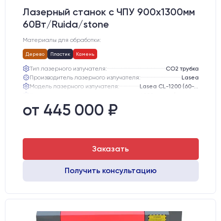
Лазерный станок c ЧПУ 900х1300мм
60Вт/Ruida/stone
Материалы для обработки:
Дерево
Пластик
Камень
Тип лазерного излучателя:
СО2 трубка
Производитель лазерного излучателя:
Lasea
Модель лазерного излучателя:
Lasea CL-1200 (60-75 Вт)
Ресурс лазерного излучателя:
6000 часов (при соблюдении условий эксплуатации)
Размер станка, мм:
2000х1400х600
от 445 000 ₽
Заказать
Получить консультацию