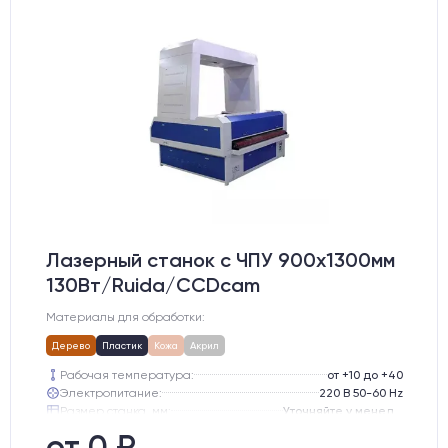
Лазерный станок c ЧПУ 900х1300мм
130Вт/Ruida/CCDcam
Материалы для обработки:
Дерево
Пластик
Кожа
Акрил
Рабочая температура:
от +10 до +40
Электропитание:
220 В 50-60 Hz
Размер станка, мм:
Уточняйте у менеджера
Тип лазерного излучателя:
СО2 трубка
от 0 ₽
Производитель лазерного излучателя:
Lasea