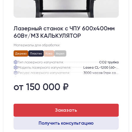
Лазерный станок c ЧПУ 600х400мм
60Вт/М3 КАЛЬКУЛЯТОР
Материалы для обработки:
Дерево
Пластик
Кожа
Акрил
Тип лазерного излучателя:
СО2 трубка
Модель лазерного излучателя:
Lasea CL-1200 (60-75 Вт)
Ресурс лазерного излучателя:
3000 часов (при соблюдении условий эксплуатации)
Линза:
12 мм ZnSe
Зеркала:
20 мм Mo
от 150 000 ₽
Интерфейс подключения станка к ПК:
USB
Заказать
Получить консультацию