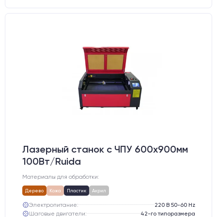
Лазерный станок c ЧПУ 600х900мм
100Вт/Ruida
Материалы для обработки:
Дерево
Кожа
Пластик
Акрил
Электропитание:
220 В 50-60 Hz
Шаговые двигатели:
42-го типоразмера