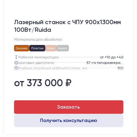
Лазерный станок c ЧПУ 900х1300мм
100Вт/Ruida
Материалы для обработки:
Дерево
Пластик
Кожа
Акрил
Рабочая температура:
от +10 до +40
Шаговые двигатели:
57-го типоразмера с редуктором
Глубина опускания рабочего стола, мм:
300
Направляющие оси Y:
GER15
Направляющие оси Х:
GER15
от 373 000 ₽
Точность позиционирования, мм:
0,1 мм
Заказать
Получить консультацию