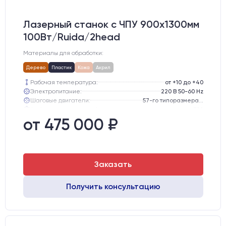
Лазерный станок c ЧПУ 900х1300мм
100Вт/Ruida/2head
Материалы для обработки:
Дерево
Пластик
Кожа
Акрил
Рабочая температура:
от +10 до +40
Электропитание:
220 В 50-60 Hz
Шаговые двигатели:
57-го типоразмера с редуктором
Глубина опускания рабочего стола, мм:
300
Направляющие оси Y:
GER15
от 475 000 ₽
Направляющие оси Х:
GER15
Заказать
Получить консультацию