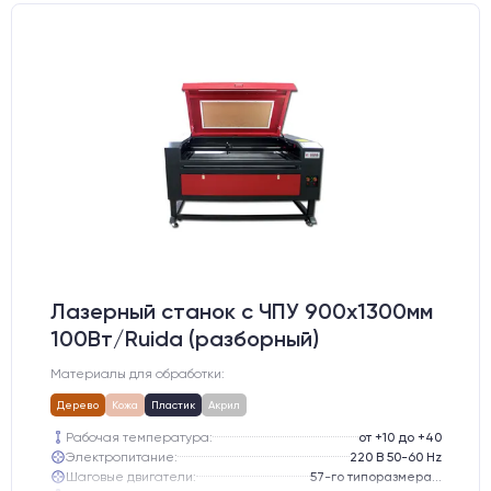
Лазерный станок c ЧПУ 900х1300мм
100Вт/Ruida (разборный)
Материалы для обработки:
Дерево
Кожа
Пластик
Акрил
Рабочая температура:
от +10 до +40
Электропитание:
220 В 50-60 Hz
Шаговые двигатели:
57-го типоразмера с редуктором