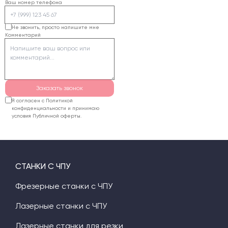
необходимость камеры.
Ваш номер телефона
После их проверки
ЧПУ24 предложит
Не звонить, просто напишите мне
Комментарий
конфигурацию,
рассчитает стоимость
и согласует доставку.
Гарантийный срок
оборудования — 12
Заказать звонок
месяцев.
Я согласен с Политикой
конфиденциальности и принимаю
условия Публичной оферты.
СТАНКИ С ЧПУ
Фрезерные станки с ЧПУ
Лазерные станки с ЧПУ
Лазерные станки для резки