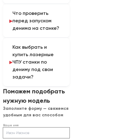
и требуемой глубине
Результат зависит от
воздействия.
Что проверить
красителя, состава
перед запуском
ткани, фокусировки,
денима на станке?
мощности, скорости,
подачи воздуха и
Для каждого артикула
удаления дыма. Их
Как выбрать и
ткани проводят тест.
проверяют до
купить лазерные
При этом при работе
закрепления рабочего
ЧПУ станки по
со смесовыми
режима.
дениму под свои
материалами нужно
задачи?
подтвердить состав и
обеспечить
Подбор выполняют по
Поможем подобрать
эффективную вытяжку.
исходным параметрам:
нужную модель
вид ткани, операции
Заполните форму — свяжемся
резки или
удобным для вас способом
декорирования, ширину
рулона, размер
Ваше имя
изделий, объем партии и