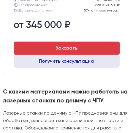
Электропитание:
220 В 50-60 Hz
Шаговые двигатели:
57-го типоразмера с редуктором
Глубина опускания рабочего стола, мм:
300
Направляющие оси Y:
GER15
от 345 000 ₽
Направляющие оси Х:
GER15
Заказать
Получить консультацию
С какими материалами можно работать на
лазерных станках по дениму с ЧПУ
Лазерные станки по дениму с ЧПУ предназначены для
обработки джинсовой ткани различной плотности и
состава. Оборудование применяется для работы с