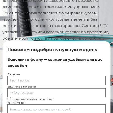
для резки, гравировки и декоративной обработки
джинсовой ткани с автоматическим управлением.
Такая технология позволяет формировать узоры,
прорези, потертости и контурные элементы без
механического контакта с материалом. Система ЧПУ
управляет движением лазерной головки по программе,
обеспечивая точность и повторяемость обработки.
Поможем подобрать нужную модель
Заполните форму — свяжемся удобным для вас
способом
Ваше имя
Ваш номер телефона
Не звонить, просто напишите мне
Комментарий