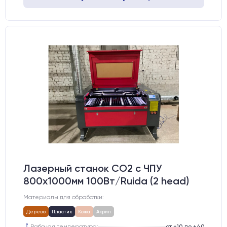
Лазерный станок CO2 c ЧПУ
800х1000мм 100Вт/Ruida (2 head)
Материалы для обработки:
Дерево
Пластик
Кожа
Акрил
Рабочая температура:
от +10 до +40