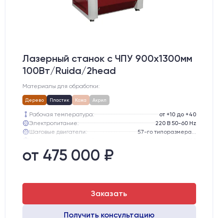
Лазерный станок c ЧПУ 900х1300мм
100Вт/Ruida/2head
Материалы для обработки:
Дерево
Пластик
Кожа
Акрил
Рабочая температура:
от +10 до +40
Электропитание:
220 В 50-60 Hz
Шаговые двигатели:
57-го типоразмера с редуктором
Глубина опускания рабочего стола, мм:
300
Направляющие оси Y:
GER15
от 475 000 ₽
Направляющие оси Х:
GER15
Заказать
Получить консультацию