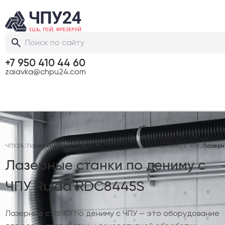
+7 950 410 44 60
zaiavka@chpu24.com
ЧПУ24
/
Лазерные станки с ЧПУ
/
Лазерные станки по дениму с ЧПУ
/
Лазерн
Лазерные станки по дениму с
ЧПУ Ruida RDC8445S
Лазерные станки по дениму с ЧПУ — это оборудование