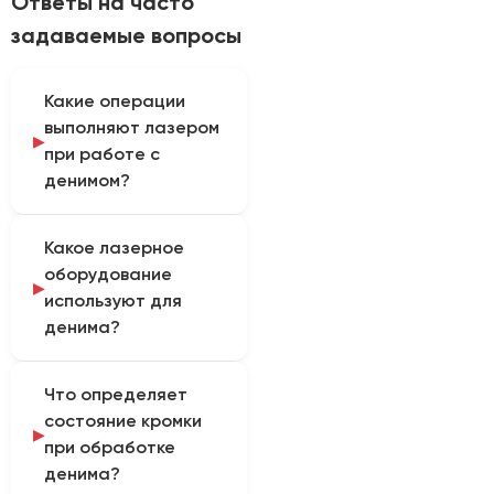
Ответы на часто
задаваемые вопросы
Какие операции
выполняют лазером
при работе с
денимом?
Лазер используют для
Какое лазерное
раскроя деталей,
оборудование
перфорации, нанесения
используют для
рисунков и локального
денима?
изменения оттенка
джинсовой ткани. Так
Для денима применяют
определяется
Что определяет
CO₂-лазер. Кроме того,
практическая область
состояние кромки
мощность и скорость
применения
при обработке
выбирают по плотности
оборудования.
денима?
ткани, составу волокна