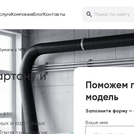
слуги
Компания
Блог
Контакты
бумаге с ЧПУ
артону и
Поможем 
модель
Заполните форму — 
— это
ных и картонных
Ваше имя
Такая технология