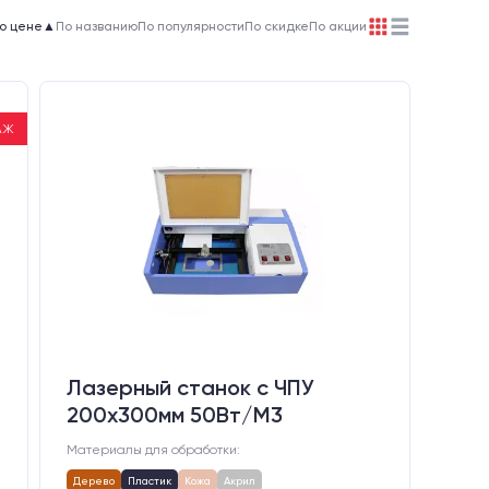
о цене
▲
По названию
По популярности
По скидке
По акции
АЖ
Лазерный станок c ЧПУ
200х300мм 50Вт/М3
Материалы для обработки:
Дерево
Пластик
Кожа
Акрил