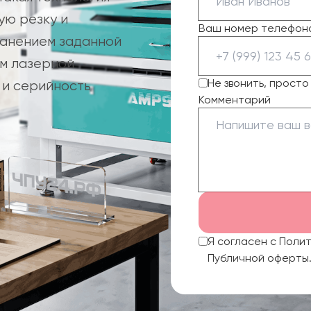
ую резку и
Ваш номер телефон
ранением заданной
ем лазерной
Не звонить, прост
 и серийность
Комментарий
Я согласен с Поли
Публичной оферты