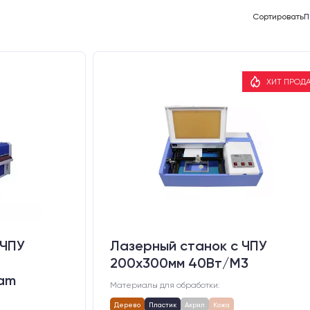
Сортировать
П
ХИТ ПРОД
 ЧПУ
Лазерный станок c ЧПУ
200х300мм 40Вт/М3
am
Материалы для обработки:
Дерево
Пластик
Акрил
Кожа