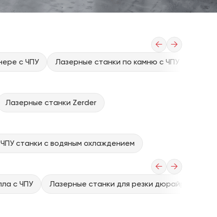
←
→
нере с ЧПУ
Лазерные станки по камню с ЧПУ
Лазер
Лазерные станки Zerder
ЧПУ станки с водяным охлаждением
←
→
ла с ЧПУ
Лазерные станки для резки дюрайрона (выс