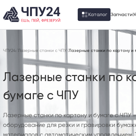
Каталог
Запчасти
У
ЧПУ24
/
Лазерные станки с ЧПУ
/
Лазерные станки по картону и 
Лазерные станки по к
бумаге с ЧПУ
Лазерные станки по картону и бумаге с ЧПУ 
оборудование для резки и гравировки бумаж
материалов с автоматическим управлением. 