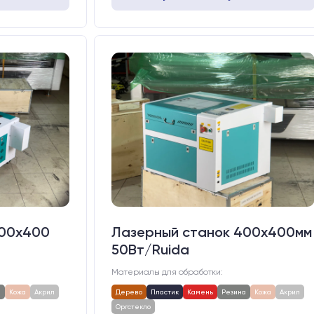
400х400
Лазерный станок 400х400мм
50Вт/Ruida
Материалы для обработки:
а
Кожа
Акрил
Дерево
Пластик
Камень
Резина
Кожа
Акрил
Оргстекло