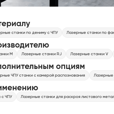
териалу
рные станки по дениму с ЧПУ
Лазерные станки по фа
оизводителю
анки M
Лазерные станки RJ
Лазерные станки V
полнительным опциям
рные ЧПУ станки с камерой распознования
Лазерные 
рименению
 с ЧПУ
Лазерные станки для раскроя листового метал