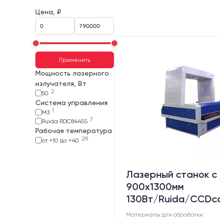
Цена, ₽
Применить
Мощность лазерного
излучателя, Вт
2
50
Система управления
1
M3
7
Ruida RDC8445S
Рабочая температура
28
от +10 до +40
Лазерный станок c
900х1300мм
130Вт/Ruida/CCDc
Материалы для обработки: