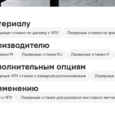
териалу
рные станки по дениму с ЧПУ
Лазерные станки по фа
оизводителю
анки M
Лазерные станки RJ
Лазерные станки V
полнительным опциям
рные ЧПУ станки с камерой распознования
Лазерные 
рименению
 с ЧПУ
Лазерные станки для раскроя листового метал