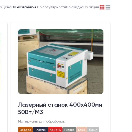
о цене
По названию
▲
По популярности
По скидке
По акции
Лазерный станок 400х400мм
50Вт/М3
Материалы для обработки:
Дерево
Пластик
Камень
Резина
Кожа
Акрил