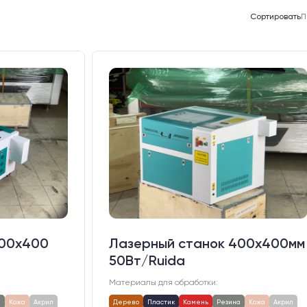
Сортировать
П
400х400
Лазерный станок 400х400мм
50Вт/Ruida
Материалы для обработки:
а
Кожа
Акрил
Дерево
Пластик
Камень
Резина
Кожа
Акрил