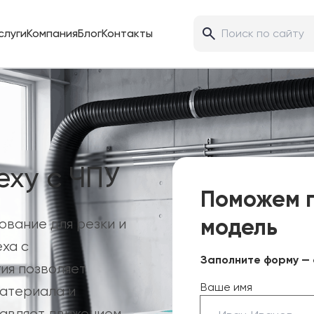
слуги
Компания
Блог
Контакты
еху с ЧПУ
Поможем 
модель
ование для резки и
ха с
Заполните форму — 
ия позволяет
Ваше имя
материала и
равляет движением