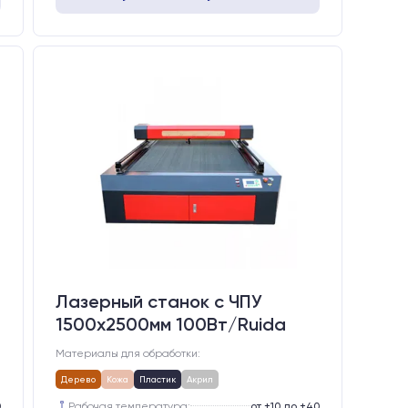
Лазерный станок c ЧПУ
1500х2500мм 100Вт/Ruida
Материалы для обработки:
Дерево
Кожа
Пластик
Акрил
0
Рабочая температура:
от +10 до +40