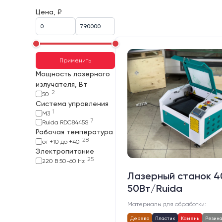
Цена, ₽
Применить
Мощность лазерного
излучателя, Вт
2
50
Система управления
1
M3
7
Ruida RDC8445S
Рабочая температура
28
от +10 до +40
Электропитание
25
220 В 50-60 Hz
Лазерный станок 
50Вт/Ruida
Материалы для обработки:
Дерево
Пластик
Камень
Резин