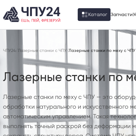
Каталог
Запчасти
У
ЧПУ24
/
Лазерные станки с ЧПУ
/
Лазерные станки по меху с ЧПУ
Лазерные станки по м
Лазерные станки по меху с ЧПУ — это оборуд
обработки натурального и искусственного ме
автоматическим управлением. Такая технолог
выполнять точный раскрой без деформации 
сохранять структуру ворса. Система ЧПУ уп