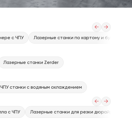
←
→
нере с ЧПУ
Лазерные станки по картону и бумаге с ЧП
Лазерные станки Zerder
ЧПУ станки с водяным охлаждением
←
→
ла с ЧПУ
Лазерные станки для резки дюрайрона (выс