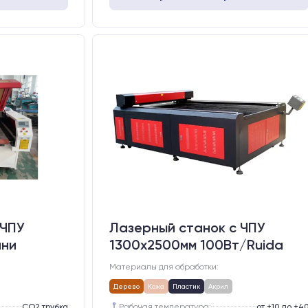
 ЧПУ
Лазерный станок c ЧПУ
ани
1300х2500мм 100Вт/Ruida
Материалы для обработки:
Дерево
Кожа
Пластик
Акрил
СО2 трубка
Рабочая температура:
от +10 до +4