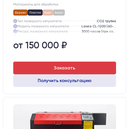
Материалы для обработки:
Дерево
Пластик
Кожа
Акрил
Тип лазерного излучателя:
СО2 трубка
Модель лазерного излучателя:
Lasea CL-1200 (60-75 Вт)
Ресурс лазерного излучателя:
3000 часов (при соблюдении условий эксплуатации)
Линза:
12 мм ZnSe
Зеркала:
20 мм Mo
от 150 000 ₽
Интерфейс подключения станка к ПК:
USB
Заказать
Получить консультацию