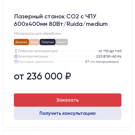
Лазерный станок CO2 c ЧПУ
600х400мм 80Вт/Ruida/medium
Материалы для обработки:
Дерево
Кожа
Пластик
Акрил
Рабочая температура:
от +10 до +40
Электропитание:
220 В 50-60 Hz
Шаговые двигатели:
57-го типоразмера с редуктором
Глубина опускания рабочего стола, мм:
300
Направляющие оси Y:
GER15
от 236 000 ₽
Направляющие оси Х:
GER15
Заказать
Получить консультацию