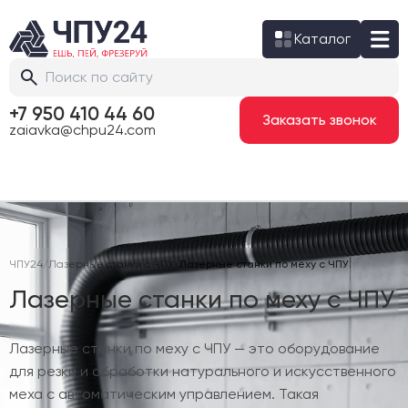
Каталог
+7 950 410 44 60
Заказать звонок
zaiavka@chpu24.com
ЧПУ24
/
Лазерные станки с ЧПУ
/
Лазерные станки по меху с ЧПУ
Лазерные станки по меху с ЧПУ
Лазерные станки по меху с ЧПУ — это оборудование
для резки и обработки натурального и искусственного
меха с автоматическим управлением. Такая