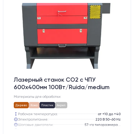
Лазерный станок CO2 c ЧПУ
600х400мм 100Вт/Ruida/medium
Материалы для обработки:
Дерево
Кожа
Пластик
Акрил
Рабочая температура:
от +10 до +40
Электропитание:
220 В 50-60 Hz
Шаговые двигатели:
57-го типоразмера с редуктором
Глубина опускания рабочего стола, мм:
300