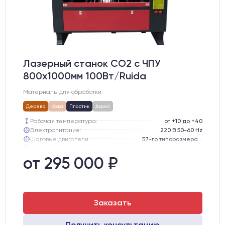
Лазерный станок CO2 c ЧПУ
800х1000мм 100Вт/Ruida
Материалы для обработки:
Дерево
Кожа
Пластик
Акрил
Рабочая температура:
от +10 до +40
Электропитание:
220 В 50-60 Hz
Шаговые двигатели:
57-го типоразмера с редуктором
Глубина опускания рабочего стола, мм:
300
Направляющие оси Y:
GER15
от 295 000 ₽
Направляющие оси Х:
GER15
Заказать
Получить консультацию