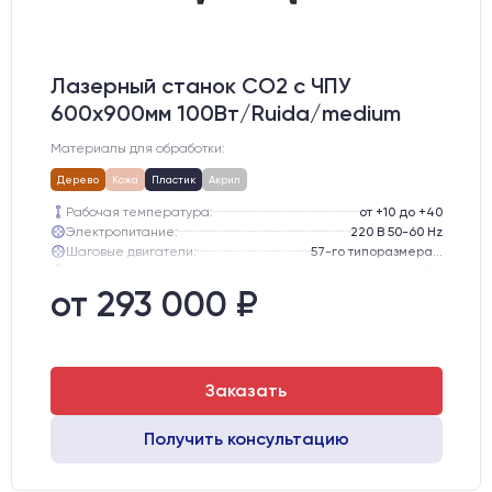
Лазерный станок CO2 c ЧПУ
600х900мм 100Вт/Ruida/medium
Материалы для обработки:
Дерево
Кожа
Пластик
Акрил
Рабочая температура:
от +10 до +40
Электропитание:
220 В 50-60 Hz
Шаговые двигатели:
57-го типоразмера с редуктором
Глубина опускания рабочего стола, мм:
300
Направляющие оси Y:
GER15
от 293 000 ₽
Направляющие оси Х:
GER15
Заказать
Получить консультацию