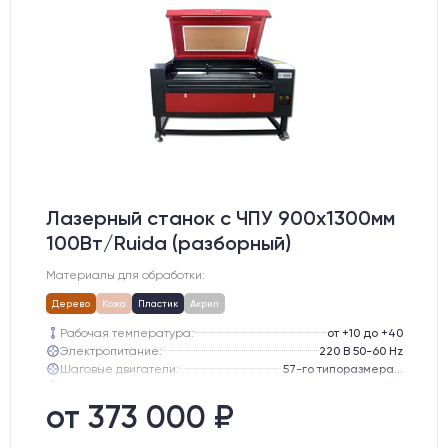
Лазерный станок c ЧПУ 900х1300мм
100Вт/Ruida (разборный)
Материалы для обработки:
Дерево
Кожа
Пластик
Акрил
Рабочая температура:
от +10 до +40
Электропитание:
220 В 50-60 Hz
Шаговые двигатели:
57-го типоразмера с редуктором
Глубина опускания рабочего стола, мм:
300
Направляющие оси Y:
GER15
от 373 000 ₽
Направляющие оси Х:
GER15