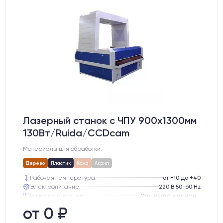
Лазерный станок c ЧПУ 900х1300мм
130Вт/Ruida/CCDcam
Материалы для обработки:
Дерево
Пластик
Кожа
Акрил
Рабочая температура:
от +10 до +40
Электропитание:
220 В 50-60 Hz
Размер станка, мм:
Уточняйте у менеджера
Тип лазерного излучателя:
СО2 трубка
от 0 ₽
Производитель лазерного излучателя:
Lasea
Модель лазерного излучателя:
Lasea F6 (130-150 Вт)