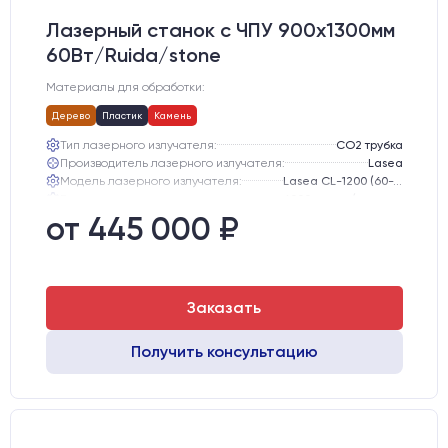
Лазерный станок c ЧПУ 900х1300мм
60Вт/Ruida/stone
Материалы для обработки:
Дерево
Пластик
Камень
Тип лазерного излучателя:
СО2 трубка
Производитель лазерного излучателя:
Lasea
Модель лазерного излучателя:
Lasea CL-1200 (60-75 Вт)
Ресурс лазерного излучателя:
6000 часов (при соблюдении условий эксплуатации)
Размер станка, мм:
2000х1400х600
от 445 000 ₽
Заказать
Получить консультацию