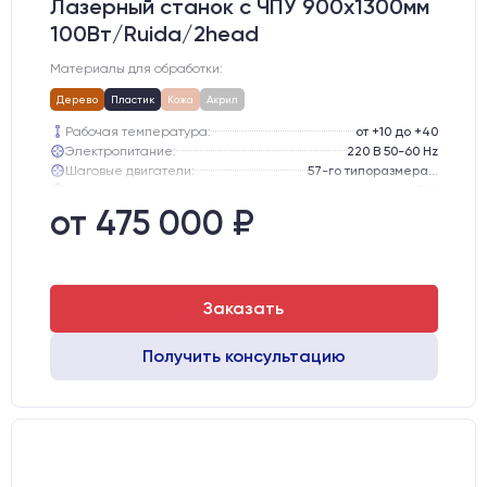
Лазерный станок c ЧПУ 900х1300мм
100Вт/Ruida/2head
Материалы для обработки:
Дерево
Пластик
Кожа
Акрил
Рабочая температура:
от +10 до +40
Электропитание:
220 В 50-60 Hz
Шаговые двигатели:
57-го типоразмера с редуктором
Глубина опускания рабочего стола, мм:
300
Направляющие оси Y:
GER15
от 475 000 ₽
Направляющие оси Х:
GER15
Заказать
Получить консультацию