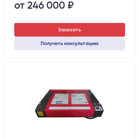
Направляющие оси Y:
GER15
от 246 000 ₽
Направляющие оси Х:
GER15
Заказать
Получить консультацию