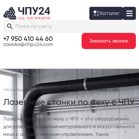
Каталог
+7 950 410 44 60
Заказать звонок
zaiavka@chpu24.com
ЧПУ24
/
Лазерные станки с ЧПУ
/
Лазерные станки по меху с ЧПУ
Лазерные станки по меху с ЧПУ
Лазерные станки по меху с ЧПУ — это оборудование
для резки и обработки натурального и искусственного
меха с автоматическим управлением. Такая