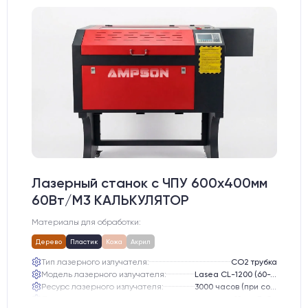
Лазерный станок c ЧПУ 600х400мм
60Вт/М3 КАЛЬКУЛЯТОР
Материалы для обработки:
Дерево
Пластик
Кожа
Акрил
Тип лазерного излучателя:
СО2 трубка
Модель лазерного излучателя:
Lasea CL-1200 (60-75 Вт)
Ресурс лазерного излучателя:
3000 часов (при соблюдении условий эксплуатации)
Линза:
12 мм ZnSe