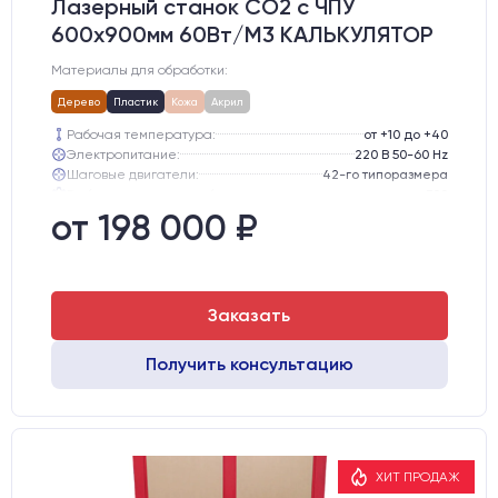
Лазерный станок CO2 c ЧПУ
600х900мм 60Вт/М3 КАЛЬКУЛЯТОР
Материалы для обработки:
Дерево
Пластик
Кожа
Акрил
Рабочая температура:
от +10 до +40
Электропитание:
220 В 50-60 Hz
Шаговые двигатели:
42-го типоразмера
Глубина опускания рабочего стола, мм:
300
Направляющие оси Y:
MGN12
от 198 000 ₽
Направляющие оси Х:
MGN12
Заказать
Получить консультацию
ХИТ ПРОДАЖ