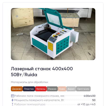
Лазерный станок 400х400
50Вт/Ruida
Материалы для обработки:
Дерево
Пластик
Камень
Резина
Кожа
Акрил
Оргстекло
Рабочее поле лазерного станка, мм:
400х400
Мощность лазерного излучателя, Вт:
50
Рабочая температура:
от +10 до +40