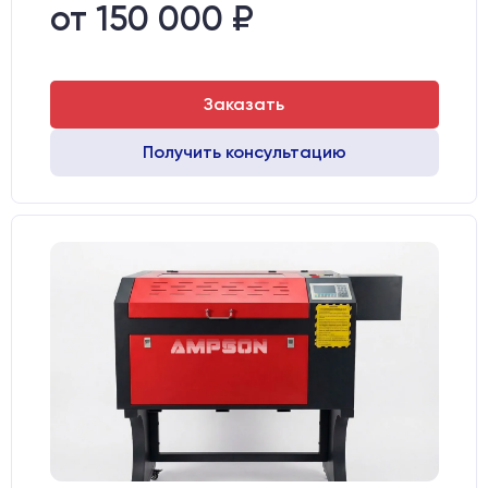
Зеркала:
20 мм Mo
от 150 000 ₽
Интерфейс подключения станка к ПК:
USB
Заказать
Получить консультацию