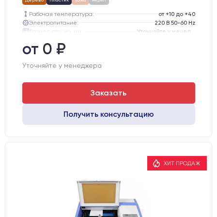
Рабочая температура:
от +10 до +40
Электропитание:
220 В 50-60 Hz
Размер станка, мм:
Уточняйте у менеджера
Тип лазерного излучателя:
СО2 трубка
от 0 ₽
Производитель лазерного излучателя:
Lasea
Модель лазерного излучателя:
Lasea F6 (130-150 Вт)
Уточняйте у менеджера
Заказать
Получить консультацию
ХИТ ПРОДАЖ