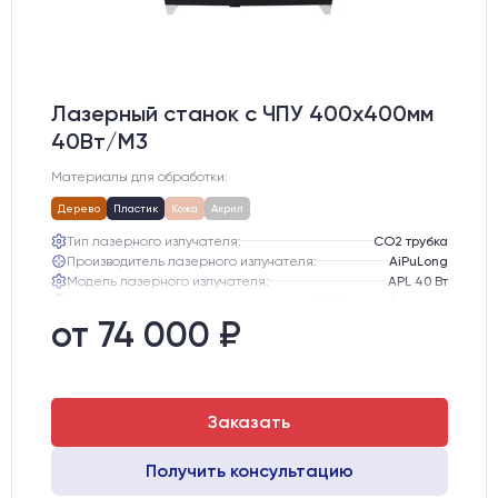
Лазерный станок c ЧПУ 400х400мм
40Вт/М3
Материалы для обработки:
Дерево
Пластик
Кожа
Акрил
Тип лазерного излучателя:
СО2 трубка
Производитель лазерного излучателя:
AiPuLong
Модель лазерного излучателя:
APL 40 Вт
Ресурс лазерного излучателя:
3000 часов (при соблюдении условий эксплуатации)
Линза:
12 мм ZnSe
от 74 000 ₽
Зеркала:
20 мм Mo
Заказать
Получить консультацию