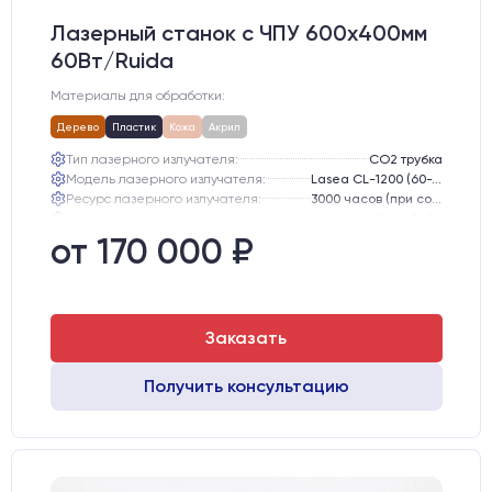
Лазерный станок c ЧПУ 600х400мм
60Вт/Ruida
Материалы для обработки:
Дерево
Пластик
Кожа
Акрил
Тип лазерного излучателя:
СО2 трубка
Модель лазерного излучателя:
Lasea CL-1200 (60-75 Вт)
Ресурс лазерного излучателя:
3000 часов (при соблюдении условий эксплуатации)
Линза:
12 мм ZnSe
Зеркала:
20 мм Mo
от 170 000 ₽
Интерфейс подключения станка к ПК:
USB
Заказать
Получить консультацию