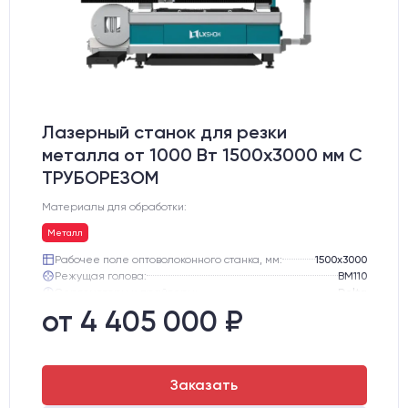
Лазерный станок для резки
металла от 1000 Вт 1500x3000 мм С
ТРУБОРЕЗОМ
Материалы для обработки:
Металл
Рабочее поле оптоволоконного станка, мм:
1500х3000
Режущая голова:
BM110
Сервомоторы и драйверы:
Delta
Направляющие оси Y:
Линейные направляющие PEK
от 4 405 000 ₽
Направляющие оси Х:
Линейные направляющие PEK
Ресурс лазерного излучателя:
100000 ч
Заказать