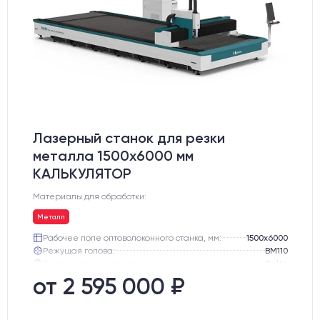
Лазерный станок для резки
металла 1500x6000 мм
КАЛЬКУЛЯТОР
Материалы для обработки:
Металл
Рабочее поле оптоволоконного станка, мм:
1500х6000
Режущая голова:
BM110
Сервомоторы и драйверы:
Delta
Направляющие оси Y:
Линейные направляющие PEK
от 2 595 000 ₽
Направляющие оси Х:
Линейные направляющие PEK
Ресурс лазерного излучателя:
100000 ч