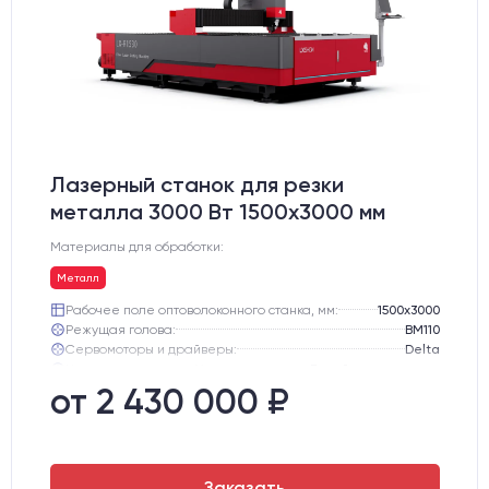
Лазерный станок для резки
металла 3000 Вт 1500x3000 мм
Материалы для обработки:
Металл
Рабочее поле оптоволоконного станка, мм:
1500х3000
Режущая голова:
BM110
Сервомоторы и драйверы:
Delta
Направляющие оси Y:
Линейная направляющая HIWIN (Тайвань)
Направляющие оси Х:
Линейная направляющая HIWIN (Тайвань)
от 2 430 000 ₽
Поддерживаемые форматы:
AI, IPS, DVG, DXF
Заказать