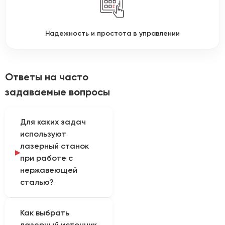
Надежность и простота в управлении
Ответы на часто
задаваемые вопросы
Для каких задач
используют
лазерный станок
при работе с
нержавеющей
сталью?
Нержавеющую сталь
Как выбрать
режут волоконными
лазерный источник