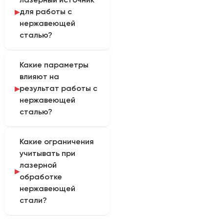
лазерными станками.
для работы с
Кроме того, возможная
нержавеющей
толщина определяется
сталью?
мощностью источника и
технологией резки.
Для раскроя
Какие параметры
нержавейки применяют
влияют на
волоконный лазер.
результат работы с
Также газ и режим
нержавеющей
выбирают по толщине и
сталью?
требованиям к
состоянию кромки.
Результат определяют
Какие ограничения
следующие факторы:
учитывать при
мощность, положение
лазерной
фокуса, скорость, газ,
обработке
давление, состояние
нержавеющей
сопла и чистота листа.
стали?