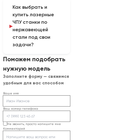
При выборе учитывают
Как выбрать и
расход газа,
купить лазерные
вентиляцию и защиту
ЧПУ станки по
рабочей зоны; режимы
нержавеющей
закрепляют отдельно
стали под свои
для каждой марки и
толщины стали.
задачи?
Конфигурацию
Поможем подобрать
определяют после
нужную модель
тестирования образцов
Заполните форму — свяжемся
и получения данных:
удобным для вас способом
марку стали, рабочий
диапазон толщин,
Ваше имя
формат листа,
требуемую скорость,
Ваш номер телефона
качество кромки и
способ загрузки. Далее
Не звонить, просто напишите мне
Комментарий
согласуют заказ,
поставку, гарантийные