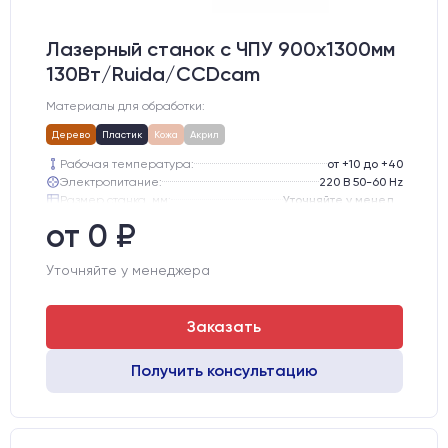
Лазерный станок c ЧПУ 900х1300мм
130Вт/Ruida/CCDcam
Материалы для обработки:
Дерево
Пластик
Кожа
Акрил
Рабочая температура:
от +10 до +40
Электропитание:
220 В 50-60 Hz
Размер станка, мм:
Уточняйте у менеджера
Тип лазерного излучателя:
СО2 трубка
от 0 ₽
Производитель лазерного излучателя:
Lasea
Модель лазерного излучателя:
Lasea F6 (130-150 Вт)
Уточняйте у менеджера
Заказать
Получить консультацию