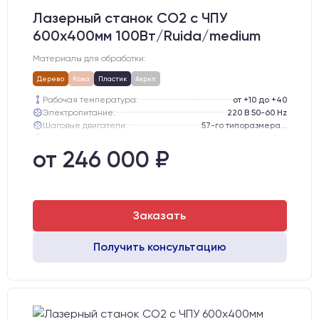
Лазерный станок CO2 c ЧПУ
600х400мм 100Вт/Ruida/medium
Материалы для обработки:
Дерево
Кожа
Пластик
Акрил
Рабочая температура:
от +10 до +40
Электропитание:
220 В 50-60 Hz
Шаговые двигатели:
57-го типоразмера с редуктором
Глубина опускания рабочего стола, мм:
300
Направляющие оси Y:
GER15
от 246 000 ₽
Направляющие оси Х:
GER15
Заказать
Получить консультацию