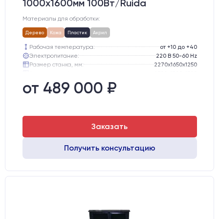
1000х1600мм 100Вт/Ruida
Материалы для обработки:
Дерево
Кожа
Пластик
Акрил
Рабочая температура:
от +10 до +40
Электропитание:
220 В 50-60 Hz
Размер станка, мм:
2270х1650х1250
Транспортный размер станка, мм:
2300х1700х1300
Вес брутто:
445 кг
от 489 000 ₽
Шаговые двигатели:
57-го типоразмера с редуктором
Заказать
Получить консультацию