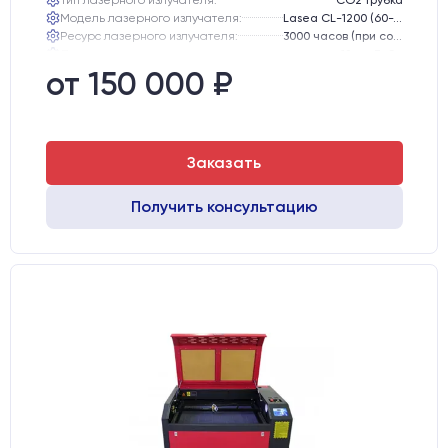
Модель лазерного излучателя:
Lasea CL-1200 (60-75 Вт)
Ресурс лазерного излучателя:
3000 часов (при соблюдении условий эксплуатации)
Линза:
12 мм ZnSe
Зеркала:
20 мм Mo
от 150 000 ₽
Интерфейс подключения станка к ПК:
USB
Заказать
Получить консультацию