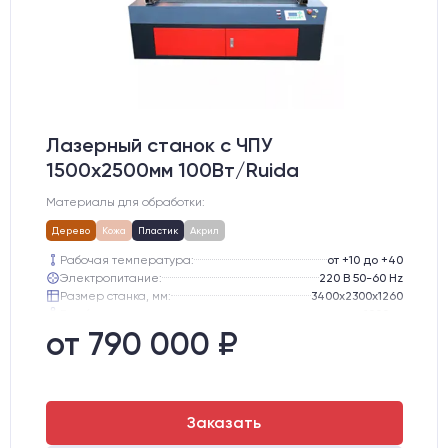
Лазерный станок c ЧПУ
1500х2500мм 100Вт/Ruida
Материалы для обработки:
Дерево
Кожа
Пластик
Акрил
Рабочая температура:
от +10 до +40
Электропитание:
220 В 50-60 Hz
Размер станка, мм:
3400х2300х1260
Вес брутто:
1000 кг
Направляющие оси Y:
GER15
от 790 000 ₽
Направляющие оси Х:
GER15
Заказать