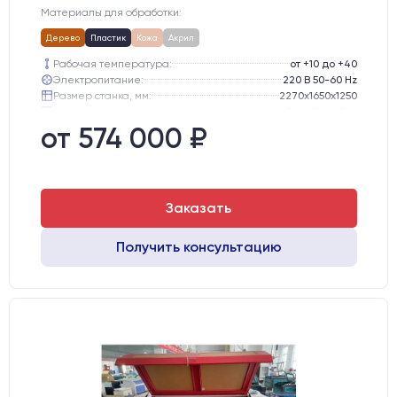
Материалы для обработки:
Дерево
Пластик
Кожа
Акрил
Рабочая температура:
от +10 до +40
Электропитание:
220 В 50-60 Hz
Размер станка, мм:
2270х1650х1250
Транспортный размер станка, мм:
2300х1700х1300
Вес брутто:
445 кг
от 574 000 ₽
Шаговые двигатели:
57-го типоразмера с редуктором
Заказать
Получить консультацию