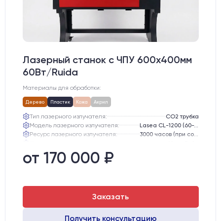
Лазерный станок c ЧПУ 600х400мм
60Вт/Ruida
Материалы для обработки:
Дерево
Пластик
Кожа
Акрил
Тип лазерного излучателя:
СО2 трубка
Модель лазерного излучателя:
Lasea CL-1200 (60-75 Вт)
Ресурс лазерного излучателя:
3000 часов (при соблюдении условий эксплуатации)
Линза:
12 мм ZnSe
Зеркала:
20 мм Mo
от 170 000 ₽
Интерфейс подключения станка к ПК:
USB
Заказать
Получить консультацию