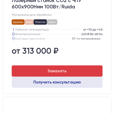
Лазерный станок CO2 c ЧПУ
600х900Hмм 100Вт/Ruida
Материалы для обработки:
Дерево
Кожа
Пластик
Акрил
Рабочая температура:
от +10 до +40
Электропитание:
220 В 50-60 Hz
Шаговые двигатели:
57-го типоразмера с редуктором
Глубина опускания рабочего стола, мм:
300
Направляющие оси Y:
GER15
от 313 000 ₽
Направляющие оси Х:
GER15
Заказать
Получить консультацию