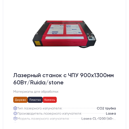
Лазерный станок c ЧПУ 900х1300мм
60Вт/Ruida/stone
Материалы для обработки:
Дерево
Пластик
Камень
Тип лазерного излучателя:
СО2 трубка
Производитель лазерного излучателя:
Lasea
Модель лазерного излучателя:
Lasea CL-1200 (60-75 Вт)
Ресурс лазерного излучателя:
6000 часов (при соблюдении условий эксплуатации)
Размер станка, мм:
2000х1400х600