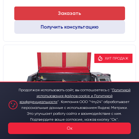
Заказать
Получить консультацию
ХИТ ПРОДАЖ
Продолжая использовать сайт, вы соглашаетесь с "
Политикой
использования файлов cookie и Политикой
конфиденциальности
".
Компания ООО "Чпу24" обрабатывает
персональные данные с использованием Яндекс Метрики.
Это улучшает работу сайта и взаимодействие с ним.
Подтвердите ваше согласие, нажав кнопку "Ок".
Ок
Лазерный станок CO2 c ЧПУ