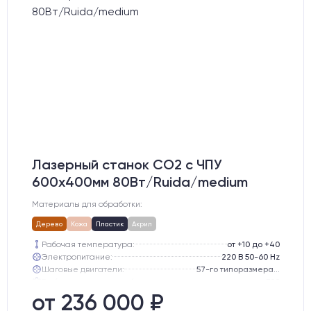
Лазерный станок CO2 c ЧПУ
600х400мм 80Вт/Ruida/medium
Материалы для обработки:
Дерево
Кожа
Пластик
Акрил
Рабочая температура:
от +10 до +40
Электропитание:
220 В 50-60 Hz
Шаговые двигатели:
57-го типоразмера с редуктором
Глубина опускания рабочего стола, мм:
300
Направляющие оси Y:
GER15
от 236 000 ₽
Направляющие оси Х:
GER15