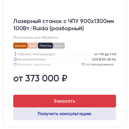
Лазерный станок c ЧПУ 900х1300мм
100Вт/Ruida (разборный)
Материалы для обработки:
Дерево
Кожа
Пластик
Акрил
Рабочая температура:
от +10 до +40
Электропитание:
220 В 50-60 Hz
Шаговые двигатели:
57-го типоразмера с редуктором
Глубина опускания рабочего стола, мм:
300
Направляющие оси Y:
GER15
от 373 000 ₽
Направляющие оси Х:
GER15
Заказать
Получить консультацию