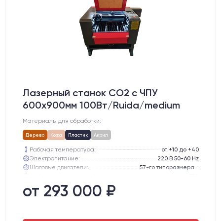
Лазерный станок CO2 c ЧПУ
600х900мм 100Вт/Ruida/medium
Материалы для обработки:
Дерево
Кожа
Пластик
Акрил
Рабочая температура:
от +10 до +40
Электропитание:
220 В 50-60 Hz
Шаговые двигатели:
57-го типоразмера с редуктором
Глубина опускания рабочего стола, мм:
300
Направляющие оси Y:
GER15
от 293 000 ₽
Направляющие оси Х:
GER15