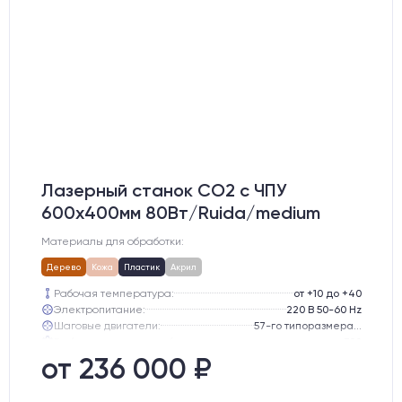
Лазерный станок CO2 c ЧПУ
600х400мм 80Вт/Ruida/medium
Материалы для обработки:
Дерево
Кожа
Пластик
Акрил
Рабочая температура:
от +10 до +40
Электропитание:
220 В 50-60 Hz
Шаговые двигатели:
57-го типоразмера с редуктором
Глубина опускания рабочего стола, мм:
300
Направляющие оси Y:
GER15
от 236 000 ₽
Направляющие оси Х:
GER15