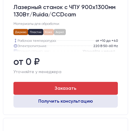
Лазерный станок c ЧПУ 900х1300мм
130Вт/Ruida/CCDcam
Материалы для обработки:
Дерево
Пластик
Кожа
Акрил
Рабочая температура:
от +10 до +40
Электропитание:
220 В 50-60 Hz
Размер станка, мм:
Уточняйте у менеджера
Тип лазерного излучателя:
СО2 трубка
от 0 ₽
Производитель лазерного излучателя:
Lasea
Модель лазерного излучателя:
Lasea F6 (130-150 Вт)
Уточняйте у менеджера
Заказать
Получить консультацию