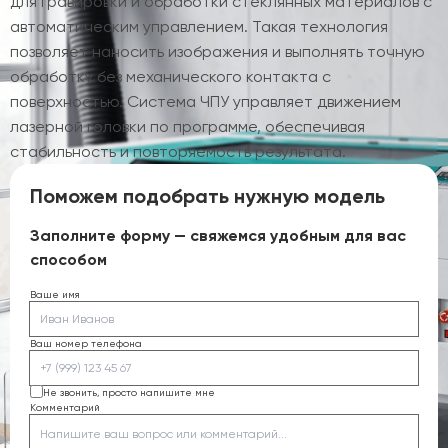
для гравировки и обработки стеклянных материалов с
автоматическим управлением. Такая технология
позволяет наносить изображения и выполнять точную
обработку без механического контакта с
поверхностью. Система ЧПУ управляет движением
лазерной головки по программе, обеспечивая
стабильность и повторяемость результата.
Поможем подобрать нужную модель
Заполните форму — свяжемся удобным для вас
способом
Ваше имя
Ваш номер телефона
Не звонить, просто напишите мне
Комментарий