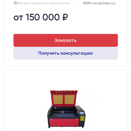
Ресурс лазерного излучателя:
3000 часов (при соблюдении условий эксплуатации)
Линза:
12 мм ZnSe
Зеркала:
20 мм Mo
от 150 000 ₽
Интерфейс подключения станка к ПК:
USB
Заказать
Получить консультацию