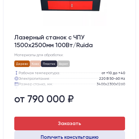
Лазерный станок c ЧПУ
1500х2500мм 100Вт/Ruida
Материалы для обработки:
Дерево
Кожа
Пластик
Акрил
Рабочая температура:
от +10 до +40
Электропитание:
220 В 50-60 Hz
Размер станка, мм:
3400х2300х1260
Вес брутто:
1000 кг
Направляющие оси Y:
GER15
от 790 000 ₽
Направляющие оси Х:
GER15
Заказать
Получить консультацию