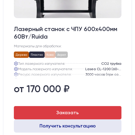
Лазерный станок c ЧПУ 600х400мм
60Вт/Ruida
Материалы для обработки:
Дерево
Пластик
Кожа
Акрил
Тип лазерного излучателя:
СО2 трубка
Модель лазерного излучателя:
Lasea CL-1200 (60-75 Вт)
Ресурс лазерного излучателя:
3000 часов (при соблюдении условий эксплуатации)
Линза:
12 мм ZnSe
Зеркала:
20 мм Mo
от 170 000 ₽
Интерфейс подключения станка к ПК:
USB
Заказать
Получить консультацию