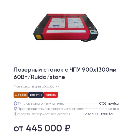
Лазерный станок c ЧПУ 900х1300мм
60Вт/Ruida/stone
Материалы для обработки:
Дерево
Пластик
Камень
Тип лазерного излучателя:
СО2 трубка
Производитель лазерного излучателя:
Lasea
Модель лазерного излучателя:
Lasea CL-1200 (60-75 Вт)
Ресурс лазерного излучателя:
6000 часов (при соблюдении условий эксплуатации)
Размер станка, мм:
2000х1400х600
от 445 000 ₽