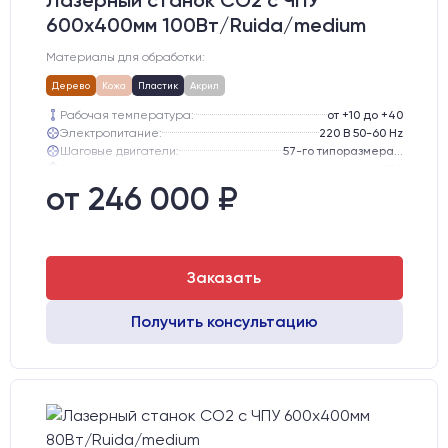
Лазерный станок CO2 c ЧПУ
600х400мм 100Вт/Ruida/medium
Материалы для обработки:
Дерево
Кожа
Пластик
Акрил
Рабочая температура:
от +10 до +40
Электропитание:
220 В 50-60 Hz
Шаговые двигатели:
57-го типоразмера с редуктором
Глубина опускания рабочего стола, мм:
300
Направляющие оси Y:
GER15
от 246 000 ₽
Направляющие оси Х:
GER15
Заказать
Получить консультацию