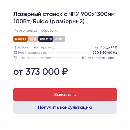
Лазерный станок c ЧПУ 900х1300мм
100Вт/Ruida (разборный)
Материалы для обработки:
Дерево
Кожа
Пластик
Акрил
Рабочая температура:
от +10 до +40
Электропитание:
220 В 50-60 Hz
Шаговые двигатели:
57-го типоразмера с редуктором
Глубина опускания рабочего стола, мм:
300
Направляющие оси Y:
GER15
от 373 000 ₽
Направляющие оси Х:
GER15
Заказать
Получить консультацию