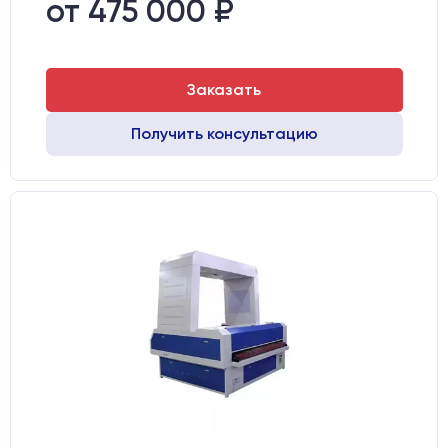
от 475 000 ₽
Направляющие оси Х:
GER15
Заказать
Получить консультацию