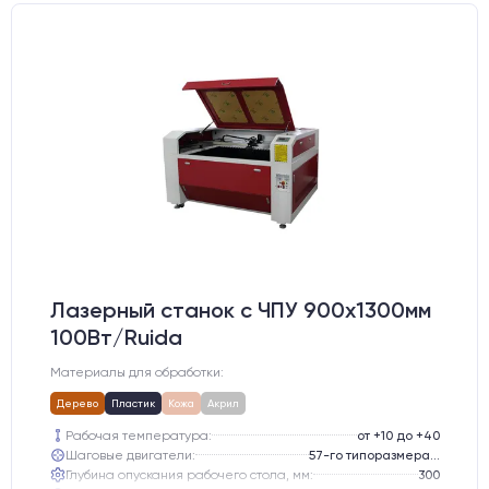
Лазерный станок c ЧПУ 900х1300мм
100Вт/Ruida
Материалы для обработки:
Дерево
Пластик
Кожа
Акрил
Рабочая температура:
от +10 до +40
Шаговые двигатели:
57-го типоразмера с редуктором
Глубина опускания рабочего стола, мм:
300