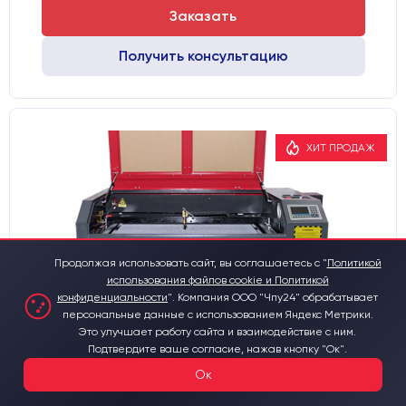
Заказать
Получить консультацию
ХИТ ПРОДАЖ
Продолжая использовать сайт, вы соглашаетесь с "
Политикой
использования файлов cookie и Политикой
конфиденциальности
".
Компания ООО "Чпу24" обрабатывает
персональные данные с использованием Яндекс Метрики.
Это улучшает работу сайта и взаимодействие с ним.
Подтвердите ваше согласие, нажав кнопку "Ок".
Лазерный станок CO2 c ЧПУ
Ок
600х900мм 60Вт/Ruida