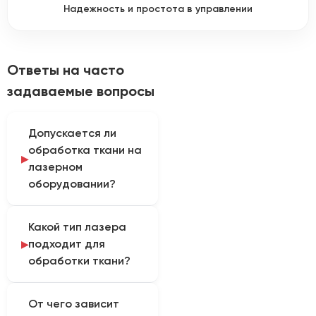
Надежность и простота в управлении
Ответы на часто
задаваемые вопросы
Допускается ли
обработка ткани на
лазерном
оборудовании?
CO₂-лазером
Какой тип лазера
раскраивают
подходит для
натуральные,
обработки ткани?
синтетические и
смесовые ткани, если их
Для текстиля
состав и пропитка
От чего зависит
используют CO₂-лазер.
допускают нагрев.