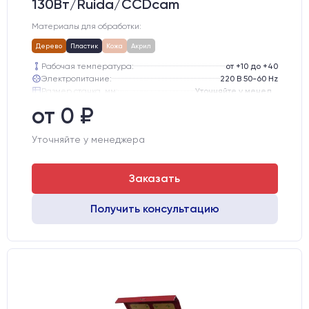
130Вт/Ruida/CCDcam
Материалы для обработки:
Дерево
Пластик
Кожа
Акрил
Рабочая температура:
от +10 до +40
Электропитание:
220 В 50-60 Hz
Размер станка, мм:
Уточняйте у менеджера
Тип лазерного излучателя:
СО2 трубка
от 0 ₽
Производитель лазерного излучателя:
Lasea
Модель лазерного излучателя:
Lasea F6 (130-150 Вт)
Уточняйте у менеджера
Заказать
Получить консультацию