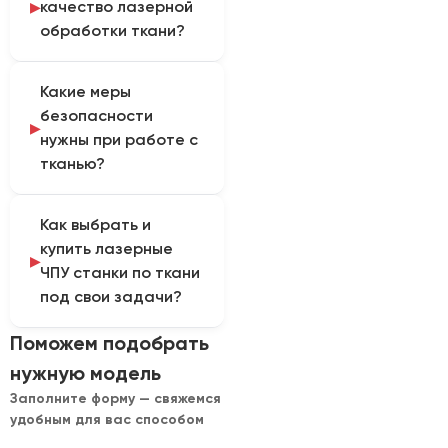
качество лазерной
Также для рулонной
Функцию сопоставляют
обработки ткани?
обработки используют
с материалом, формой
проходной стол,
изделия и
Качество определяют
конвейер и устройство
производственной
Какие меры
следующие параметры:
подачи.
задачей.
безопасности
состав волокна,
нужны при работе с
плотность, фокус,
тканью?
скорость, мощность,
фиксация и
Перед запуском
равномерность подачи
Как выбрать и
проверяют образец и
полотна.
купить лазерные
состав покрытий;
ЧПУ станки по ткани
станок должен иметь
под свои задачи?
вытяжку и постоянный
контроль зоны реза.
Для расчета нужно
Поможем подобрать
указать: состав и
нужную модель
плотность ткани,
Заполните форму — свяжемся
ширину рулона,
удобным для вас способом
размеры лекал, объем