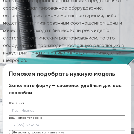
большинстве промышленных линеек представляют
собой специализированное оборудование,
оснащенное системами машинного зрения, либо
модели с оптимизированным соотношением цены и
качества для входа в бизнес. Если речь идет о
системах с оптическим распознаванием, то это
оборудование производит настоящую революцию в
индустрии печати, пошива одежды и производства
шевронов.
Поможем подобрать нужную модель
Заполните форму — свяжемся удобным для вас
способом
Ваше имя
Ваш номер телефона
Не звонить, просто напишите мне