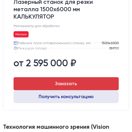
Лазерный станок для резки
металла 1500x6000 мм
КАЛЬКУЛЯТОР
Материалы для обработки:
Металл
Рабочее поле оптоволоконного станка, мм:
1500х6000
Режущая голова:
BM110
Сервомоторы и драйверы:
Delta
Направляющие оси Y:
Линейные направляющие PEK
от 2 595 000 ₽
Направляющие оси Х:
Линейные направляющие PEK
Ресурс лазерного излучателя:
100000 ч
Заказать
Получить консультацию
Технология машинного зрения (Vision