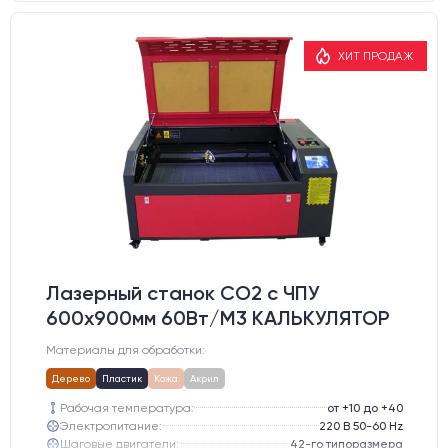
ХИТ ПРОДАЖ
Лазерный станок CO2 c ЧПУ
600х900мм 60Вт/М3 КАЛЬКУЛЯТОР
Материалы для обработки:
Дерево
Пластик
Кожа
Акрил
Рабочая температура:
от +10 до +40
Электропитание:
220 В 50-60 Hz
Шаговые двигатели:
42-го типоразмера