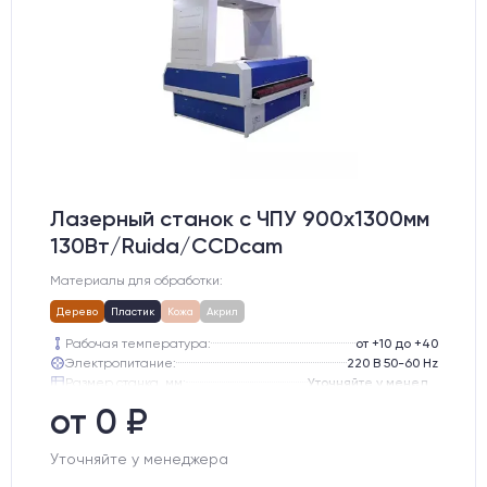
Лазерный станок c ЧПУ 900х1300мм
130Вт/Ruida/CCDcam
Материалы для обработки:
Дерево
Пластик
Кожа
Акрил
Рабочая температура:
от +10 до +40
Электропитание:
220 В 50-60 Hz
Размер станка, мм:
Уточняйте у менеджера
Тип лазерного излучателя:
СО2 трубка
от 0 ₽
Производитель лазерного излучателя:
Lasea
Модель лазерного излучателя:
Lasea F6 (130-150 Вт)
Уточняйте у менеджера