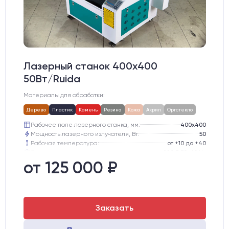
Лазерный станок 400х400
50Вт/Ruida
Материалы для обработки:
Дерево
Пластик
Камень
Резина
Кожа
Акрил
Оргстекло
Рабочее поле лазерного станка, мм:
400х400
Мощность лазерного излучателя, Вт:
50
Рабочая температура:
от +10 до +40
Электропитание:
220 В 50-60 Hz
Шаговые двигатели:
42-го типоразмера
от 125 000 ₽
Глубина опускания рабочего стола, мм:
200
Заказать