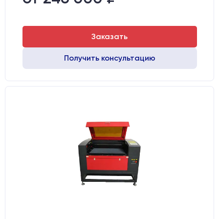
Направляющие оси Х:
GER15
Заказать
Получить консультацию