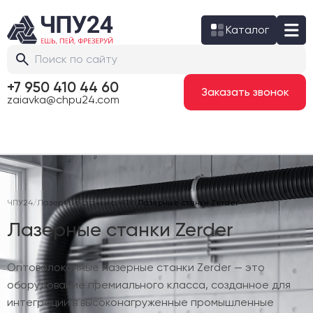
Каталог
+7 950 410 44 60
Заказать звонок
zaiavka@chpu24.com
ЧПУ24
/
Лазерные станки с ЧПУ
/
Лазерные станки Zerder
Лазерные станки Zerder
Оптоволоконные лазерные станки Zerder — это
оборудование премиального класса, созданное для
интеграции в высоконагруженные промышленные