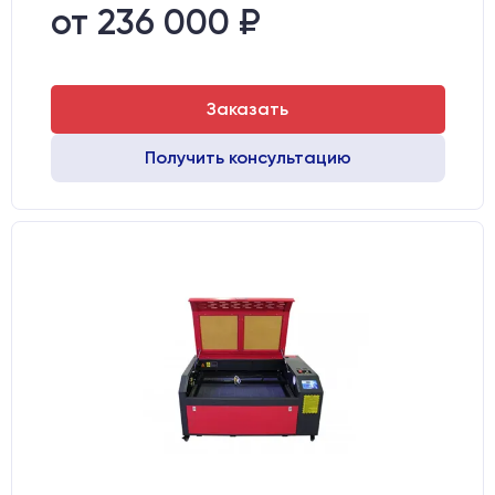
Направляющие оси Y:
GER15
от 236 000 ₽
Направляющие оси Х:
GER15
Заказать
Получить консультацию