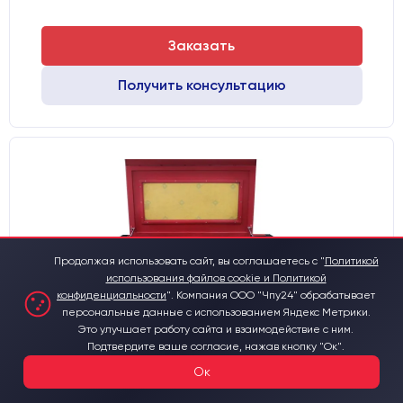
Заказать
Получить консультацию
Продолжая использовать сайт, вы соглашаетесь с "
Политикой
использования файлов cookie и Политикой
конфиденциальности
".
Компания ООО "Чпу24" обрабатывает
персональные данные с использованием Яндекс Метрики.
Это улучшает работу сайта и взаимодействие с ним.
Подтвердите ваше согласие, нажав кнопку "Ок".
Ок
Лазерный станок CO2 c ЧПУ