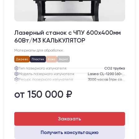
Лазерный станок c ЧПУ 600х400мм
60Вт/М3 КАЛЬКУЛЯТОР
Материалы для обработки:
Дерево
Пластик
Кожа
Акрил
Тип лазерного излучателя:
СО2 трубка
Модель лазерного излучателя:
Lasea CL-1200 (60-75 Вт)
Ресурс лазерного излучателя:
3000 часов (при соблюдении условий эксплуатации)
Линза:
12 мм ZnSe
Зеркала:
20 мм Mo
от 150 000 ₽
Интерфейс подключения станка к ПК:
USB
Заказать
Получить консультацию