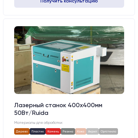
Получить консультацию
Лазерный станок 400х400мм
50Вт/Ruida
Материалы для обработки:
Дерево
Пластик
Камень
Резина
Кожа
Акрил
Оргстекло