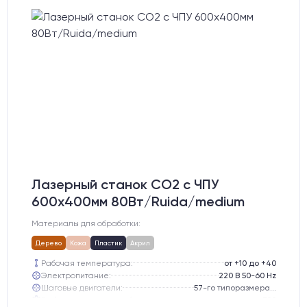
Лазерный станок CO2 c ЧПУ
600х400мм 80Вт/Ruida/medium
Материалы для обработки:
Дерево
Кожа
Пластик
Акрил
Рабочая температура:
от +10 до +40
Электропитание:
220 В 50-60 Hz
Шаговые двигатели:
57-го типоразмера с редуктором
Глубина опускания рабочего стола, мм:
300