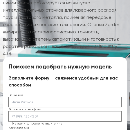
линии. Бренд фокусируется на выпуске
интеллектуальных станков для лазерного раскроя
труб и листового металла, применяя передовые
европейские и японские технологии. Станки Zerder
выбирают за бескомпромиссную точность,
высочайшую степень автоматизации и готовность к
работе в рамках концепции Индустрия 4.0 (Industry
4.0).
Поможем подобрать нужную модель
Заполните форму — свяжемся удобным для вас
способом
Ваше имя
Ваш номер телефона
Не звонить, просто напишите мне
Комментарий