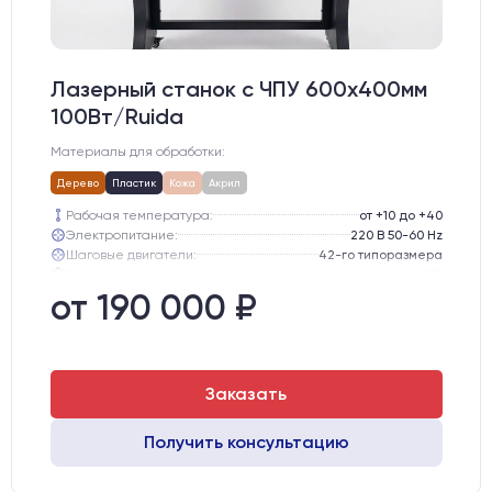
Лазерный станок c ЧПУ 600х400мм
100Вт/Ruida
Материалы для обработки:
Дерево
Пластик
Кожа
Акрил
Рабочая температура:
от +10 до +40
Электропитание:
220 В 50-60 Hz
Шаговые двигатели:
42-го типоразмера
Глубина опускания рабочего стола, мм:
200
Направляющие оси Y:
MGN12
от 190 000 ₽
Направляющие оси Х:
MGN12
Заказать
Получить консультацию