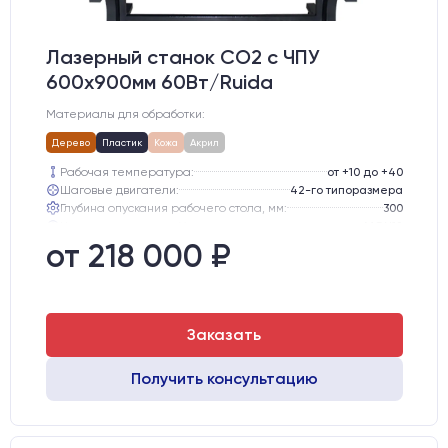
Лазерный станок CO2 c ЧПУ
600х900мм 60Вт/Ruida
Материалы для обработки:
Дерево
Пластик
Кожа
Акрил
Рабочая температура:
от +10 до +40
Шаговые двигатели:
42-го типоразмера
Глубина опускания рабочего стола, мм:
300
Направляющие оси Y:
MGN12
Направляющие оси Х:
MGN12
от 218 000 ₽
Точность позиционирования, мм:
0,1 мм
Заказать
Получить консультацию