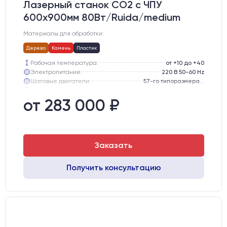
Лазерный станок CO2 c ЧПУ
600х900мм 80Вт/Ruida/medium
Материалы для обработки:
Дерево
Камень
Пластик
Рабочая температура:
от +10 до +40
Электропитание:
220 В 50-60 Hz
Шаговые двигатели:
57-го типоразмера с редуктором
Глубина опускания рабочего стола, мм:
300
Направляющие оси Y:
GER15
от 283 000 ₽
Направляющие оси Х:
GER15
Заказать
Получить консультацию