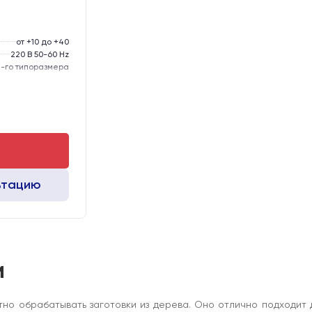
от +10 до +40
220 В 50-60 Hz
-го типоразмера
тола, мм:
50
D12
MGN12
ьтацию
и
но обрабатывать заготовки из дерева. Оно отлично подходит