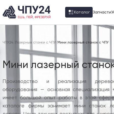
Каталог
Запчасти
У
ЧПУ24
/
Лазерные станки с ЧПУ
/
Мини лазерный станок с ЧПУ
Мини лазерный станок
Производство и реализация деревоо
оборудования — основная специализация 
имеет большой опыт работы в этой сфере
каталоге фирмы занимает мини станок л
дереву. Цена техники доступная для широко