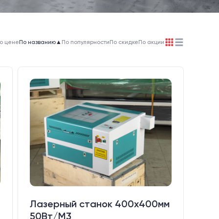
о цене
По названию
▲
По популярности
По скидке
По акции
Лазерный станок 400х400мм
50Вт/М3