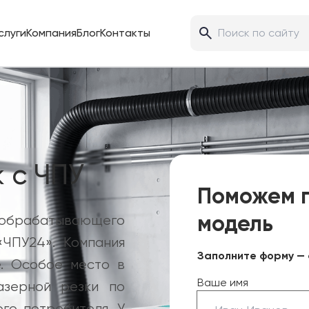
слуги
Компания
Блог
Контакты
 с ЧПУ
Поможем 
модель
брабатывающего
«ЧПУ24». Компания
Заполните форму — 
. Особое место в
Ваше имя
азерной резки по
го потребителя. У