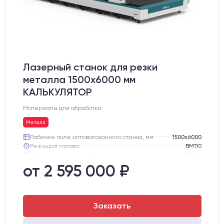
Лазерный станок для резки
металла 1500x6000 мм
КАЛЬКУЛЯТОР
Материалы для обработки:
Металл
Рабочее поле оптоволоконного станка, мм:
1500х6000
Режущая голова:
BM110
Сервомоторы и драйверы:
Delta
Направляющие оси Y:
Линейные направляющие PEK
от 2 595 000 ₽
Направляющие оси Х:
Линейные направляющие PEK
Ресурс лазерного излучателя:
100000 ч
Заказать