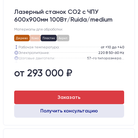
Лазерный станок CO2 c ЧПУ
600х900мм 100Вт/Ruida/medium
Материалы для обработки:
Дерево
Кожа
Пластик
Акрил
Рабочая температура:
от +10 до +40
Электропитание:
220 В 50-60 Hz
Шаговые двигатели:
57-го типоразмера с редуктором
Глубина опускания рабочего стола, мм:
300
Направляющие оси Y:
GER15
от 293 000 ₽
Направляющие оси Х:
GER15
Заказать
Получить консультацию