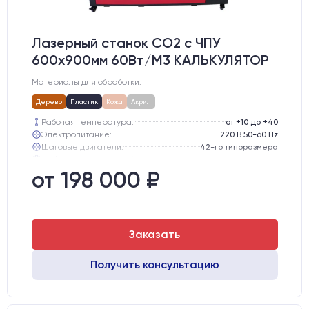
Лазерный станок CO2 c ЧПУ
600х900мм 60Вт/М3 КАЛЬКУЛЯТОР
Материалы для обработки:
Дерево
Пластик
Кожа
Акрил
Рабочая температура:
от +10 до +40
Электропитание:
220 В 50-60 Hz
Шаговые двигатели:
42-го типоразмера
Глубина опускания рабочего стола, мм:
300
Направляющие оси Y:
MGN12
от 198 000 ₽
Направляющие оси Х:
MGN12
Заказать
Получить консультацию