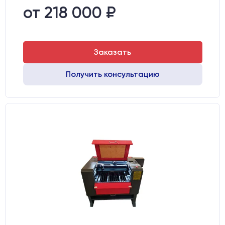
Направляющие оси Х:
MGN12
от 218 000 ₽
Точность позиционирования, мм:
0,1 мм
Заказать
Получить консультацию