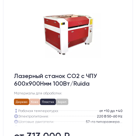
Лазерный станок CO2 c ЧПУ
600х900Hмм 100Вт/Ruida
Материалы для обработки:
Дерево
Кожа
Пластик
Акрил
Рабочая температура:
от +10 до +40
Электропитание:
220 В 50-60 Hz
Шаговые двигатели:
57-го типоразмера с редуктором
Глубина опускания рабочего стола, мм:
300
Направляющие оси Y:
GER15