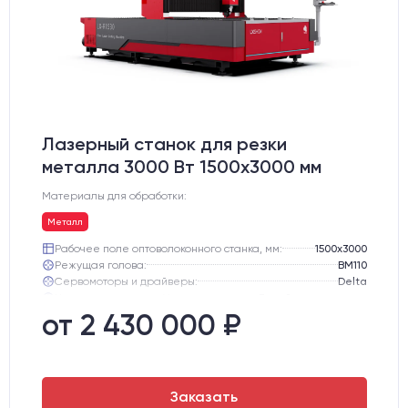
Лазерный станок для резки
металла 3000 Вт 1500x3000 мм
Материалы для обработки:
Металл
Рабочее поле оптоволоконного станка, мм:
1500х3000
Режущая голова:
BM110
Сервомоторы и драйверы:
Delta
Направляющие оси Y:
Линейная направляющая HIWIN (Тайвань)
Направляющие оси Х:
Линейная направляющая HIWIN (Тайвань)
от 2 430 000 ₽
Поддерживаемые форматы:
AI, IPS, DVG, DXF
Заказать