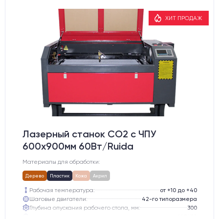
ХИТ ПРОДАЖ
Лазерный станок CO2 c ЧПУ
600х900мм 60Вт/Ruida
Материалы для обработки:
Дерево
Пластик
Кожа
Акрил
Рабочая температура:
от +10 до +40
Шаговые двигатели:
42-го типоразмера
Глубина опускания рабочего стола, мм:
300
Направляющие оси Y:
MGN12