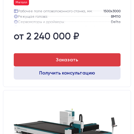
Металл
Рабочее поле оптоволоконного станка, мм:
1500х3000
Режущая голова:
BM110
Сервомоторы и драйверы:
Delta
Направляющие оси Y:
Линейные направляющие PEK
Направляющие оси Х:
Линейная направляющая HIWIN (Тайвань)
от 2 240 000 ₽
Ресурс лазерного излучателя:
100000 ч
Заказать
Получить консультацию