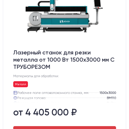
Лазерный станок для резки
металла от 1000 Вт 1500x3000 мм С
ТРУБОРЕЗОМ
Материалы для обработки:
Металл
Рабочее поле оптоволоконного станка, мм:
1500х3000
Режущая голова:
BM110
Сервомоторы и драйверы:
Delta
Направляющие оси Y:
Линейные направляющие PEK
от 4 405 000 ₽
Направляющие оси Х:
Линейные направляющие PEK
Ресурс лазерного излучателя:
100000 ч