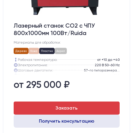
Лазерный станок CO2 c ЧПУ
800х1000мм 100Вт/Ruida
Материалы для обработки:
Дерево
Кожа
Пластик
Акрил
Рабочая температура:
от +10 до +40
Электропитание:
220 В 50-60 Hz
Шаговые двигатели:
57-го типоразмера с редуктором
Глубина опускания рабочего стола, мм:
300
Направляющие оси Y:
GER15
от 295 000 ₽
Направляющие оси Х:
GER15
Заказать
Получить консультацию