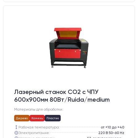
Лазерный станок CO2 c ЧПУ
600х900мм 80Вт/Ruida/medium
Материалы для обработки:
Дерево
Камень
Пластик
Рабочая температура:
от +10 до +40
Электропитание:
220 В 50-60 Hz