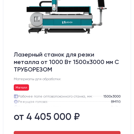
Лазерный станок для резки
металла от 1000 Вт 1500x3000 мм С
ТРУБОРЕЗОМ
Материалы для обработки:
Металл
Рабочее поле оптоволоконного станка, мм:
1500х3000
Режущая голова:
BM110
Сервомоторы и драйверы:
Delta
Направляющие оси Y:
Линейные направляющие PEK
от 4 405 000 ₽
Направляющие оси Х:
Линейные направляющие PEK
Ресурс лазерного излучателя:
100000 ч