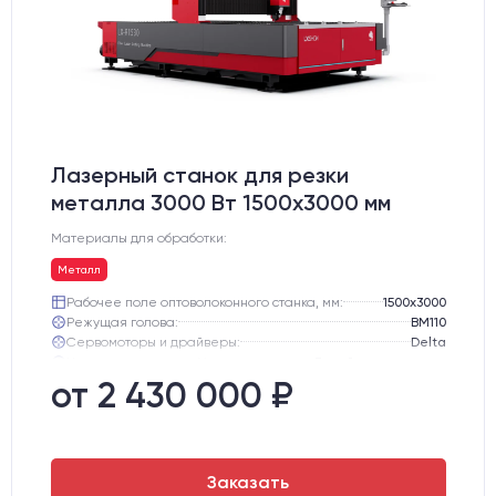
Лазерный станок для резки
металла 3000 Вт 1500x3000 мм
Материалы для обработки:
Металл
Рабочее поле оптоволоконного станка, мм:
1500х3000
Режущая голова:
BM110
Сервомоторы и драйверы:
Delta
Направляющие оси Y:
Линейная направляющая HIWIN (Тайвань)
Направляющие оси Х:
Линейная направляющая HIWIN (Тайвань)
от 2 430 000 ₽
Поддерживаемые форматы:
AI, IPS, DVG, DXF
Заказать