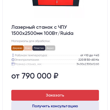
Лазерный станок c ЧПУ
1500х2500мм 100Вт/Ruida
Материалы для обработки:
Дерево
Кожа
Пластик
Акрил
Рабочая температура:
от +10 до +40
Электропитание:
220 В 50-60 Hz
Размер станка, мм:
3400х2300х1260
Вес брутто:
1000 кг
Направляющие оси Y:
GER15
от 790 000 ₽
Направляющие оси Х:
GER15
Заказать
Получить консультацию