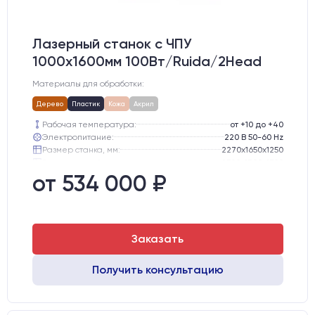
Лазерный станок c ЧПУ
1000х1600мм 100Вт/Ruida/2Head
Материалы для обработки:
Дерево
Пластик
Кожа
Акрил
Рабочая температура:
от +10 до +40
Электропитание:
220 В 50-60 Hz
Размер станка, мм:
2270х1650х1250
Транспортный размер станка, мм:
2300х1700х1300
Вес брутто:
445 кг
от 534 000 ₽
Шаговые двигатели:
57-го типоразмера с редуктором
Заказать
Получить консультацию