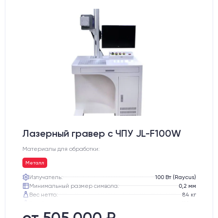
Лазерный гравер с ЧПУ JL-F100W
Материалы для обработки:
Металл
Излучатель:
100 Вт (Raycus)
Минимальный размер символа:
0,2 мм
Вес нетто:
84 кг
Вес брутто:
112 кг
Транспортный габарит станка, мм:
810х770х1130