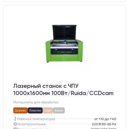
Лазерный станок c ЧПУ
1000х1600мм 100Вт/Ruida/CCDcam
Материалы для обработки:
Дерево
Пластик
Кожа
Акрил
Рабочая температура:
от +10 до +40
Электропитание:
220 В 50-60 Hz