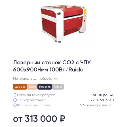
Лазерный станок CO2 c ЧПУ
600х900Hмм 100Вт/Ruida
Материалы для обработки:
Дерево
Кожа
Пластик
Акрил
Рабочая температура:
от +10 до +40
Электропитание:
220 В 50-60 Hz
Шаговые двигатели:
57-го типоразмера с редуктором
Глубина опускания рабочего стола, мм:
300
Направляющие оси Y:
GER15
от 313 000 ₽
Направляющие оси Х:
GER15