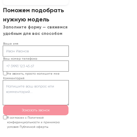
глубину опускания
Для подбора нужно
Поможем подобрать
стола. Для серийной
сообщить породу и
работы также
нужную модель
толщину материала,
оценивают систему
Заполните форму — свяжемся
размеры изделий,
управления, вытяжку,
удобным для вас способом
требуемое рабочее
охлаждение и
поле и планируемую
Ваше имя
необходимость
загрузку. Специалисты
дополнительных
сопоставят задачу с
головок или камеры.
Ваш номер телефона
моделями из каталога,
предложат
Не звонить, просто напишите мне
Комментарий
комплектацию и
рассчитают стоимость
поставки.
Заказать звонок
Я согласен с Политикой
конфиденциальности и принимаю
условия Публичной оферты.