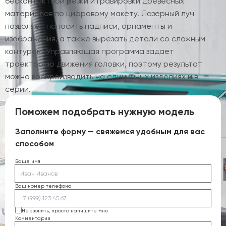
бесконтактной резки и гравировки древесных
материалов по цифровому макету. Лазерный луч
позволяет наносить надписи, орнаменты и
изображения, а также вырезать детали со сложным
контуром. Управляющая программа задает
траекторию движения головки, поэтому результат
можно воспроизводить на единичных изделиях и в
серии.
Поможем подобрать нужную модель
Заполните форму — свяжемся удобным для вас
способом
Ваше имя
Ваш номер телефона
Не звонить, просто напишите мне
Комментарий