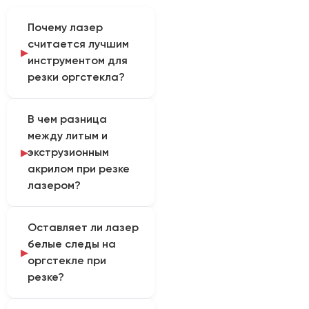
Почему лазер
считается лучшим
инструментом для
резки оргстекла?
CO2 лазер режет
В чем разница
оргстекло (акрил)
между литым и
бесконтактно. При этом
экструзионным
высокая температура
акрилом при резке
луча не просто
лазером?
прорезает материал,
но и «оплавляет»
Литой акрил режется
кромку. В результате
Оставляет ли лазер
медленнее, но дает
получается гладкий,
белые следы на
идеальный глянцевый
прозрачный и глянцевый
оргстекле при
край и отлично
рез, не требующий
резке?
гравируется
ручной полировки.
(получается морозно-
Если мощность луча или