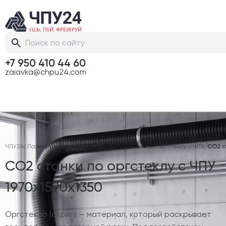
+7 950 410 44 60
zaiavka@chpu24.com
ЧПУ24
/
Лазерные станки CO2 с ЧПУ
/
CO2 станки по оргстеклу с ЧПУ
/
CO2 ст
CO2 станки по оргстеклу с ЧПУ
1970х1590х1350
Оргстекло (акрил) — материал, который раскрывает