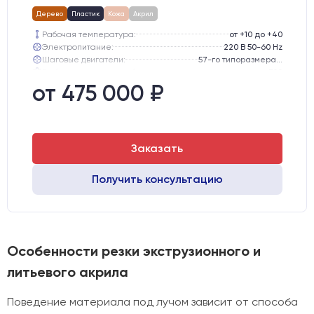
Дерево
Пластик
Кожа
Акрил
Рабочая температура:
от +10 до +40
Электропитание:
220 В 50-60 Hz
Шаговые двигатели:
57-го типоразмера с редуктором
Глубина опускания рабочего стола, мм:
300
Направляющие оси Y:
GER15
от 475 000 ₽
Направляющие оси Х:
GER15
Заказать
Получить консультацию
Особенности резки экструзионного и
литьевого акрила
Поведение материала под лучом зависит от способа