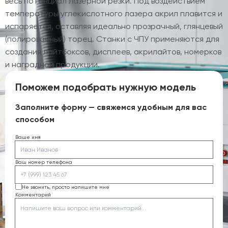
весь потенциал лазерной резки. Под воздействием
температуры углекислотного лазера акрил плавится и
испаряется, оставляя идеально прозрачный, глянцевый
(полированный) торец. Станки с ЧПУ применяются для
создания лайтбоксов, дисплеев, акрилайтов, номерков
и наградной продукции.
Поможем подобрать нужную модель
Заполните форму — свяжемся удобным для вас
способом
Ваше имя
Ваш номер телефона
Не звонить, просто напишите мне
Комментарий