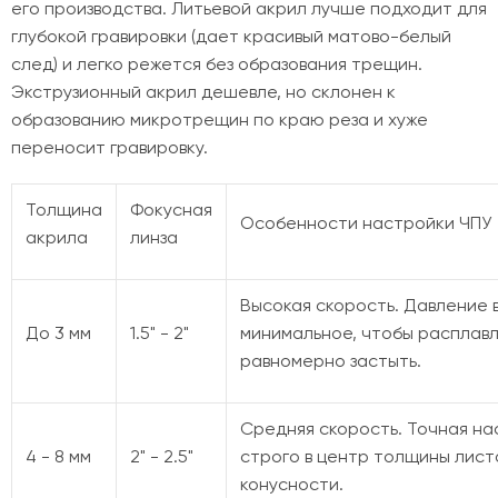
его производства. Литьевой акрил лучше подходит для
глубокой гравировки (дает красивый матово-белый
след) и легко режется без образования трещин.
Экструзионный акрил дешевле, но склонен к
образованию микротрещин по краю реза и хуже
переносит гравировку.
Толщина
Фокусная
Особенности настройки ЧПУ
акрила
линза
Высокая скорость. Давление 
До 3 мм
1.5" - 2"
минимальное, чтобы расплав
равномерно застыть.
Средняя скорость. Точная на
4 - 8 мм
2" - 2.5"
строго в центр толщины лист
конусности.