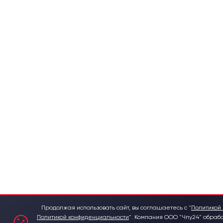
Продолжая использовать сайт, вы соглашаетесь с "
Политикой 
Политикой конфиденциальности
".
Компания ООО "Чпу24" обраб