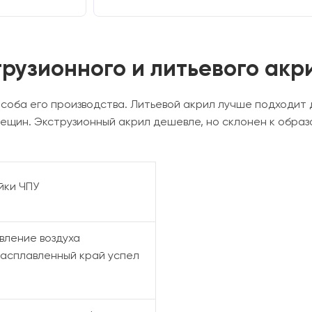
рузионного и литьевого акр
соба его производства. Литьевой акрил лучше подходит д
трещин. Экструзионный акрил дешевле, но склонен к обра
йки ЧПУ
вление воздуха
расплавленный край успел