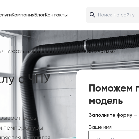
слуги
Компания
Блог
Контакты
с ЧПУ
/
CO2 станки по оргстеклу с ЧПУ 1970х1590х1350
лу с ЧПУ
Поможем 
модель
Заполните форму — 
крывает весь
ем температуры
Ваше имя
ряется, оставляя