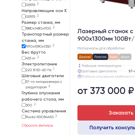
2
GER15
Направляющие оси Х
2
GER15
Размер станка, мм
2
1880х1480х1100
Лазерный станок c
Транспортный размер
900х1300мм 100Вт/
станка, мм
2
1970х1590х1350
Материалы для обработки:
Вес брутто
2
Дерево
Пластик
Кожа
Акрил
455 кг
Электропитание
Рабочая температура:
1
220 В 50-60 Hz
Шаговые двигатели:
Шаговые двигатели
Глубина опускания рабочего с
57-го типоразмера с
Направляющие оси Y:
2
редуктором
от 373 000 ₽
Направляющие оси Х:
Глубина опускания
Точность позиционирования, м
рабочего стола, мм
2
300
Система управления
Заказать
2
Ruida RDC8445S
Сбросить фильтры
Получить консул