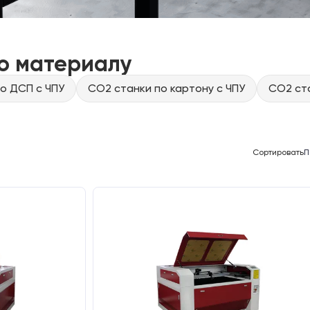
о материалу
о ДСП с ЧПУ
CO2 станки по картону с ЧПУ
CO2 ста
Сортировать
П