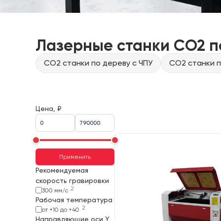
Лазерные станки CO2 п
CO2 станки по дереву с ЧПУ
CO2 станки п
Цена, ₽
Применить
Рекомендуемая
скорость гравировки
2
300 мм/с
Рабочая температура
2
от +10 до +40
Направляющие оси Y