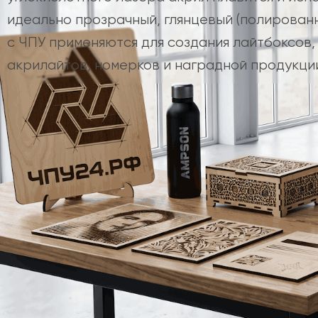
идеально прозрачный, глянцевый (полированн
с ЧПУ применяются для создания лайтбоксов,
акрилайтов, номерков и наградной продукци