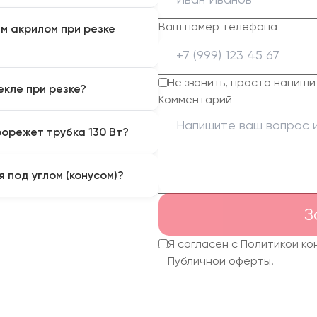
о. При этом высокая
Ваш номер телефона
м акрилом при резке
л, но и «оплавляет»
чный и глянцевый рез, не
ый глянцевый край и
Не звонить, просто напиши
екле при резке?
 контрастный цвет).
Комментарий
хрупкий, склонен к
но, пары расплавленного
ит тускло.
орежет трубка 130 Вт?
ла в виде белого тумана
т не снимая защитной
ованием длиннофокусной
 под углом (конусом)?
чественно прорезать акрил
м кромки).
ится в фокусе и расходится
З
 геометрия отпечатывается
 линз делает форму луча
Я согласен с Политикой к
Публичной оферты.