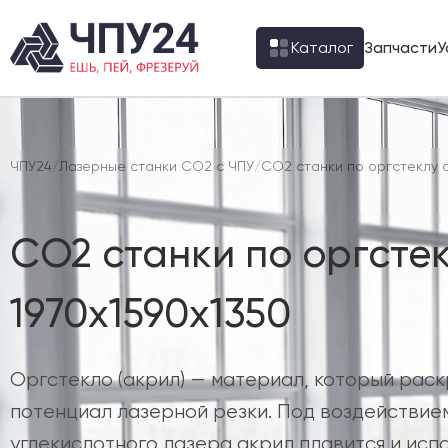
Каталог
Запчасти
У
ЧПУ24
/
Лазерные станки CO2 с ЧПУ
/
CO2 станки по оргстеклу 
CO2 станки по оргстек
1970х1590х1350
Оргстекло (акрил) — материал, который рас
потенциал лазерной резки. Под воздействи
углекислотного лазера акрил плавится и испа