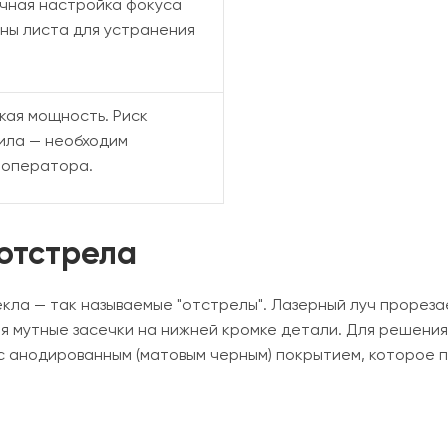
очная настройка фокуса
ны листа для устранения
окая мощность. Риск
рила — необходим
 оператора.
отстрела
екла — так называемые "отстрелы". Лазерный луч прорез
я мутные засечки на нижней кромке детали. Для решени
с анодированным (матовым черным) покрытием, которое 