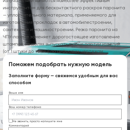
излучателями являются наиболее эффективным
инструментом для бесконтактного раскроя паронита
— уплотнительного материала, применяемого для
изготовления прокладок в автомобилестроении,
сантехнике и машиностроении. Резка паронита на
ЧПУ-лазере заменяет дорогостоящее изготовление
штампов, позволяя выпускать любые партии изделий
(от 1 штуки до тысяч) по цифровым чертежам.
Поможем подобрать нужную модель
Заполните форму — свяжемся удобным для вас
способом
Ваше имя
Ваш номер телефона
Не звонить, просто напишите мне
Комментарий