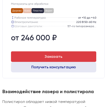
Материалы для обработки:
Дерево
Кожа
Пластик
Акрил
Рабочая температура:
от +10 до +40
Электропитание:
220 В 50-60 Hz
Шаговые двигатели:
57-го типоразмера с редуктором
Глубина опускания рабочего стола, мм:
300
Направляющие оси Y:
GER15
от 246 000 ₽
Направляющие оси Х:
GER15
Заказать
Получить консультацию
Взаимодействие лазера и полистирола
Полистирол обладает низкой температурой