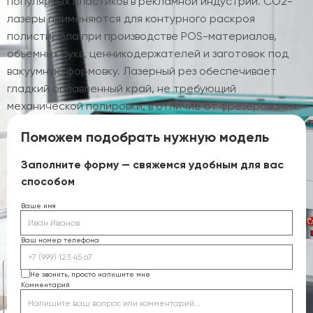
популярных пластиков в рекламной индустрии. CO2-
лазеры применяются для контурного раскроя
полистирола при производстве POS-материалов,
объемных букв, ценникодержателей и заготовок под
вакуумную формовку. Лазерный рез обеспечивает
гладкий оплавленный край, не требующий
механической полировки, в отличие от фрезерования.
Поможем подобрать нужную модель
Заполните форму — свяжемся удобным для вас
способом
Ваше имя
Ваш номер телефона
Не звонить, просто напишите мне
Комментарий