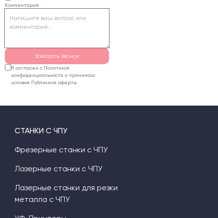
Комментарий
пенопласта лучше
использовать
фрезерный станок или
горячую струну.
Заказать звонок
Я согласен с Политикой
конфиденциальности и принимаю
условия Публичной оферты.
СТАНКИ С ЧПУ
Фрезерные станки с ЧПУ
Лазерные станки с ЧПУ
Лазерные станки для резки
металла с ЧПУ