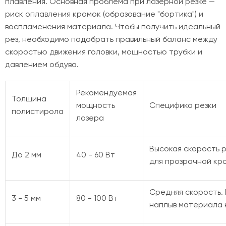
плавления. Основная проблема при лазерной резке —
риск оплавления кромок (образование "бортика") и
воспламенения материала. Чтобы получить идеальный
рез, необходимо подобрать правильный баланс между
скоростью движения головки, мощностью трубки и
давлением обдува.
Рекомендуемая
Толщина
мощность
Специфика резки
полистирола
лазера
Высокая скорость р
До 2 мм
40 - 60 Вт
для прозрачной кр
Средняя скорость.
3 - 5 мм
80 - 100 Вт
наплыв материала 