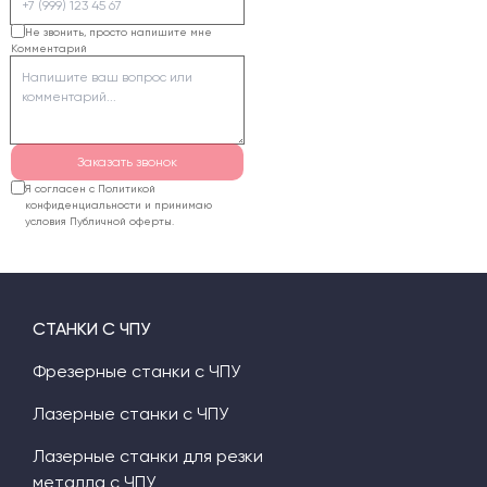
неровные каверны. Для
3D обработки
Не звонить, просто напишите мне
Комментарий
пенопласта лучше
использовать
фрезерный станок или
горячую струну.
Заказать звонок
Я согласен с Политикой
конфиденциальности и принимаю
условия Публичной оферты.
СТАНКИ С ЧПУ
Фрезерные станки с ЧПУ
Лазерные станки с ЧПУ
Лазерные станки для резки
металла с ЧПУ