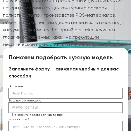
популярных пластиков в рекламной индустрии. CO2-
лазеры применяются для контурного раскроя
полистирола при производстве POS-материалов,
объемных букв, ценникодержателей и заготовок под
вакуумную формовку. Лазерный рез обеспечивает
гладкий оплавленный край, не требующий
механической полировки, в отличие от фрезерования.
Поможем подобрать нужную модель
Заполните форму — свяжемся удобным для вас
способом
Ваше имя
Ваш номер телефона
Не звонить, просто напишите мне
Комментарий