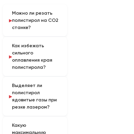
Можно ли резать
полистирол на CO2
станке?
Да, лазер отлично
Как избежать
справляется с резкой
сильного
как ударопрочного, так
оплавления края
и прозрачного
полистирола?
полистирола. Однако
из-за низкой
Секрет чистого реза
температуры плавления
Выделяет ли
полистирола
материала, кромка
полистирол
заключается в высокой
может слегка
ядовитые газы при
скорости прохождения
оплавляться. Требуется
резке лазером?
луча, минимально
тонкая настройка
необходимой мощности
параметров станка.
При лазерной резке
и, самое главное, в
Какую
полистирола
очень мощном
максимальную
выделяются пары