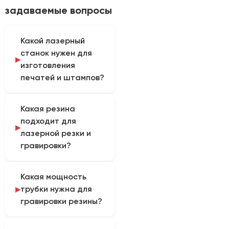
задаваемые вопросы
Какой лазерный
станок нужен для
изготовления
печатей и штампов?
Для производства
Какая резина
печатей подойдет
подходит для
настольный CO2-лазер
лазерной резки и
(гравер) с небольшим
гравировки?
рабочим полем
(например, 200х300 или
Обычная резина при
300х400 мм). Ключевое
Какая мощность
резке плавится и
требование — высокая
трубки нужна для
токсично горит. Для
точность механики и
гравировки резины?
станков применяется
качественная
специальная
короткофокусная линза
Для гравировки
сертифицированная
для тонкой гравировки