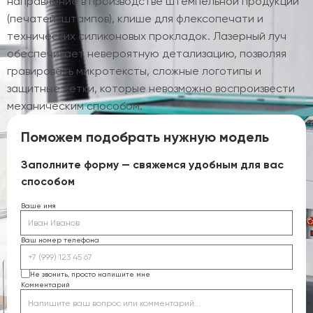
направление в производстве штемпельной продукции
(печатей, штампов), клише для флексопечати и
технических силиконовых прокладок. Лазерный луч
обеспечивает невероятную детализацию, позволяя
гравировать микротексты, сложные логотипы и
защитные сетки, которые невозможно воспроизвести
механическим способом.
Поможем подобрать нужную модель
Заполните форму — свяжемся удобным для вас
способом
Ваше имя
Ваш номер телефона
Не звонить, просто напишите мне
Комментарий