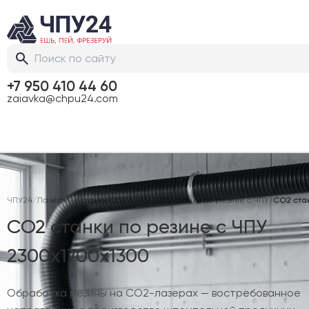
+7 950 410 44 60
zaiavka@chpu24.com
ЧПУ24
/
Лазерные станки CO2 с ЧПУ
/
CO2 станки по резине с ЧПУ
/
CO2 стан
CO2 станки по резине с ЧПУ
2300х1700х1300
Обработка резины на CO2-лазерах — востребованное