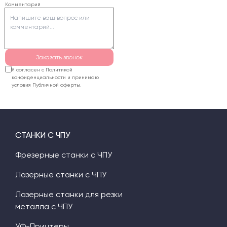
Комментарий
текста могут стать
хрупкими и
отламываться.
Заказать звонок
Я согласен с Политикой
конфиденциальности и принимаю
условия Публичной оферты.
СТАНКИ С ЧПУ
Фрезерные станки с ЧПУ
Лазерные станки с ЧПУ
Лазерные станки для резки
металла с ЧПУ
УФ-Принтеры