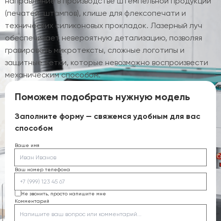
направление в производстве штемпельной продукции
(печатей, штампов), клише для флексопечати и
технических силиконовых прокладок. Лазерный луч
обеспечивает невероятную детализацию, позволяя
гравировать микротексты, сложные логотипы и
защитные сетки, которые невозможно воспроизвести
механическим способом.
Поможем подобрать нужную модель
Заполните форму — свяжемся удобным для вас
способом
Ваше имя
Ваш номер телефона
Не звонить, просто напишите мне
Комментарий