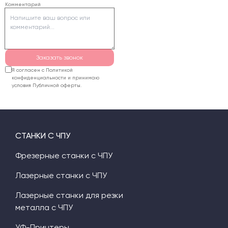
Комментарий
текста могут стать
хрупкими и
отламываться.
Заказать звонок
Я согласен с Политикой
конфиденциальности и принимаю
условия Публичной оферты.
СТАНКИ С ЧПУ
Фрезерные станки с ЧПУ
Лазерные станки с ЧПУ
Лазерные станки для резки
металла с ЧПУ
УФ-Принтеры