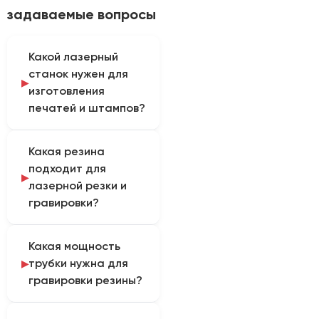
задаваемые вопросы
Какой лазерный
станок нужен для
изготовления
печатей и штампов?
Для производства
Какая резина
печатей подойдет
подходит для
настольный CO2-лазер
лазерной резки и
(гравер) с небольшим
гравировки?
рабочим полем
(например, 200х300 или
Обычная резина при
300х400 мм). Ключевое
Какая мощность
резке плавится и
требование — высокая
трубки нужна для
токсично горит. Для
точность механики и
гравировки резины?
станков применяется
качественная
специальная
короткофокусная линза
Для гравировки
сертифицированная
для тонкой гравировки