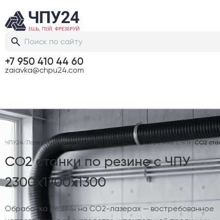
+7 950 410 44 60
zaiavka@chpu24.com
ЧПУ24
/
Лазерные станки CO2 с ЧПУ
/
CO2 станки по резине с ЧПУ
/
CO2 стан
CO2 станки по резине с ЧПУ
2300х1700х1300
Обработка резины на CO2-лазерах — востребованное