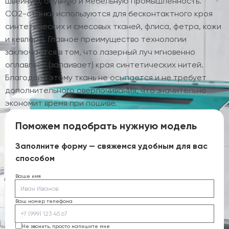
швейную, обувную и мебельную промышленность.
CO2-станки используются для бесконтактного кроя
синтетических и смесовых тканей, флиса, фетра, кожи
и кевлара. Главное преимущество технологии
заключается в том, что лазерный луч мгновенно
оплавляет (запаивает) края синтетических нитей.
Благодаря этому ткань не осыпается и не требует
дополнительного оверлочивания, что значительно
экономит время при пошиве.
Поможем подобрать нужную модель
Заполните форму — свяжемся удобным для вас
способом
Ваше имя
Ваш номер телефона
Не звонить, просто напишите мне