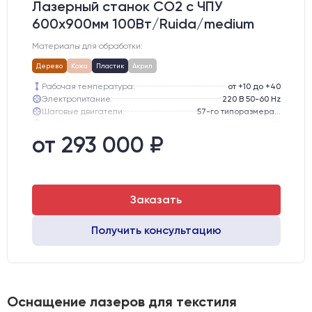
Лазерный станок CO2 c ЧПУ
600х900мм 100Вт/Ruida/medium
Материалы для обработки:
Дерево
Кожа
Пластик
Акрил
Рабочая температура:
от +10 до +40
Электропитание:
220 В 50-60 Hz
Шаговые двигатели:
57-го типоразмера с редуктором
Глубина опускания рабочего стола, мм:
300
Направляющие оси Y:
GER15
от 293 000 ₽
Направляющие оси Х:
GER15
Заказать
Получить консультацию
Оснащение лазеров для текстиля