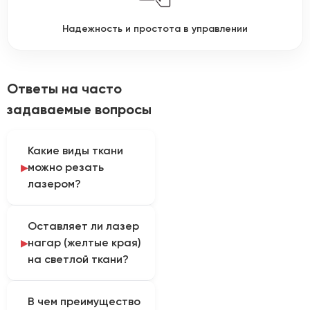
Надежность и простота в управлении
Ответы на часто
задаваемые вопросы
Какие виды ткани
можно резать
лазером?
CO2 лазер режет
Оставляет ли лазер
большинство тканей:
нагар (желтые края)
фетр, хлопок, шелк,
на светлой ткани?
джинсу, кевлар,
полиэстер, нейлон и
При резке синтетики
флис. Лазер идеально
В чем преимущество
(полиэстер) нагара не
подходит для сложных