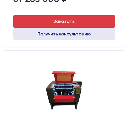
Направляющие оси Х:
GER15
Заказать
Получить консультацию