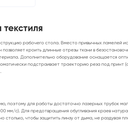
 текстиля
струкцию рабочего стола. Вместо привычных ламелей ис
 позволяет кроить длинные отрезы ткани в безостаново
териала. Дополнительно оборудование оснащается опти
втоматически подстраивает траекторию реза под принт (
.
ию, поэтому для работы достаточно лазерных трубок мало
00 мм/с). Для предотвращения обугливания краев натурал
о столько, чтобы защитить линзу от дыма, не раздувая пл