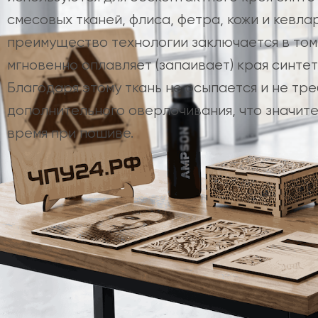
смесовых тканей, флиса, фетра, кожи и кевла
преимущество технологии заключается в том,
мгновенно оплавляет (запаивает) края синтет
Благодаря этому ткань не осыпается и не тр
дополнительного оверлочивания, что значит
время при пошиве.