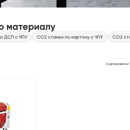
о материалу
о ДСП с ЧПУ
CO2 станки по картону с ЧПУ
CO2 ста
Сортировать
П