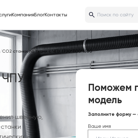
слуги
Компания
Блог
Контакты
/
CO2 станки по ткани с ЧПУ 1730*1100*1300
 ЧПУ
Поможем 
модель
Заполните форму — 
менил швейную,
-станки
Ваше имя
тических и