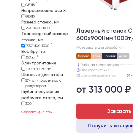
1
GER15
Направляющие оси Х
1
GER15
Размер станка, мм
1
1640*1050*1100
Лазерный станок C
Транспортный размер
600х900Hмм 100Вт
станка, мм
1
1730*1100*1300
Материалы для обработки:
Вес брутто
1
Дерево
Кожа
Пластик
Акрил
350 кг
Электропитание
Рабочая температура:
1
220 В 50-60 Hz
Электропитание:
Шаговые двигатели
Шаговые двигатели:
57-го типоразмера с
Глубина опускания рабочего с
1
редуктором
от 313 000 ₽
Направляющие оси Y:
Глубина опускания
Направляющие оси Х:
рабочего стола, мм
1
300
Заказать
Сбросить фильтры
Получить консул