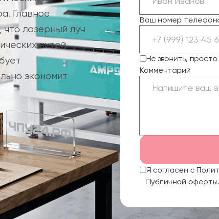
ра. Главное
Ваш номер телефон
 что лазерный луч
ических нитей.
Не звонить, прост
ебует
Комментарий
ельно экономит
Я согласен с Поли
Публичной оферты