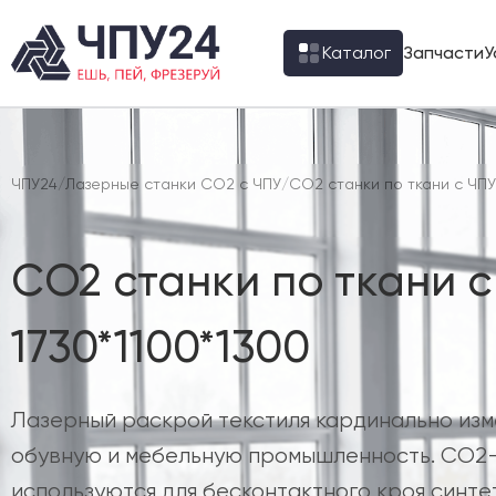
Каталог
Запчасти
У
ЧПУ24
/
Лазерные станки CO2 с ЧПУ
/
CO2 станки по ткани с ЧПУ
CO2 станки по ткани с
1730*1100*1300
Лазерный раскрой текстиля кардинально из
обувную и мебельную промышленность. CO2
используются для бесконтактного кроя синте