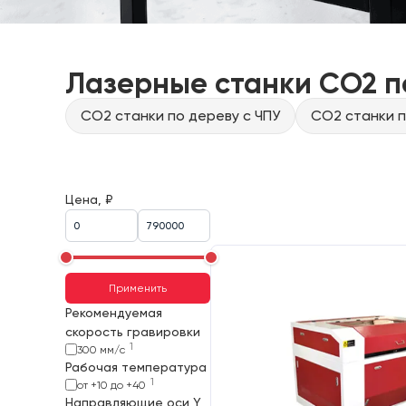
Лазерные станки CO2 п
CO2 станки по дереву с ЧПУ
CO2 станки п
Цена, ₽
Применить
Рекомендуемая
скорость гравировки
1
300 мм/с
Рабочая температура
1
от +10 до +40
Направляющие оси Y