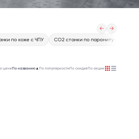
←
→
нки по коже с ЧПУ
CO2 станки по парониту с ЧПУ
о цене
По названию
▲
По популярности
По скидке
По акции