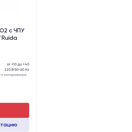
O2 c ЧПУ
/Ruida
от +10 до +40
220 В 50-60 Hz
57-го типоразмера с редуктором
тола, мм:
300
GER15
GER15
ьтацию