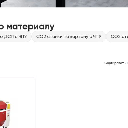
о материалу
о ДСП с ЧПУ
CO2 станки по картону с ЧПУ
CO2 ста
Сортировать
П