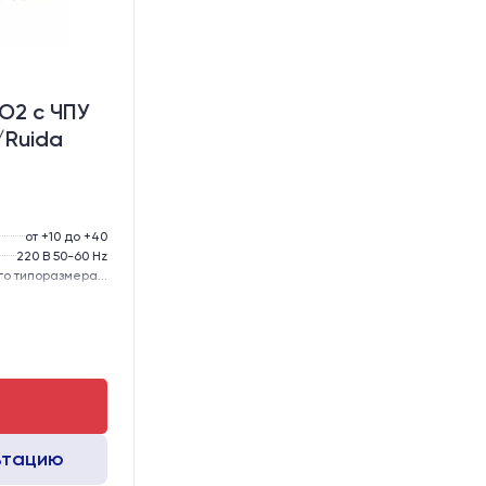
O2 c ЧПУ
/Ruida
от +10 до +40
220 В 50-60 Hz
57-го типоразмера с редуктором
тола, мм:
300
GER15
GER15
ьтацию