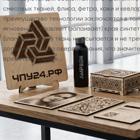
смесовых тканей, флиса, фетра, кожи и кевла
преимущество технологии заключается в том,
мгновенно оплавляет (запаивает) края синтет
Благодаря этому ткань не осыпается и не тр
дополнительного оверлочивания, что значит
время при пошиве.