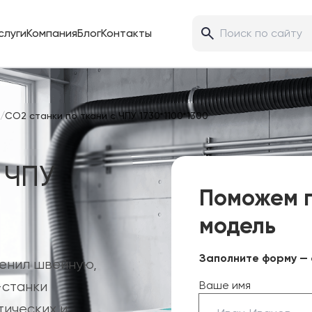
слуги
Компания
Блог
Контакты
/
CO2 станки по ткани с ЧПУ 1730*1100*1300
 ЧПУ
Поможем 
модель
Заполните форму — 
менил швейную,
-станки
Ваше имя
тических и