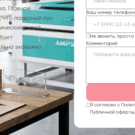
ра. Главное
Ваш номер телефон
 что лазерный луч
ических нитей.
Не звонить, прост
ебует
Комментарий
ельно экономит
Я согласен с Поли
Публичной оферты