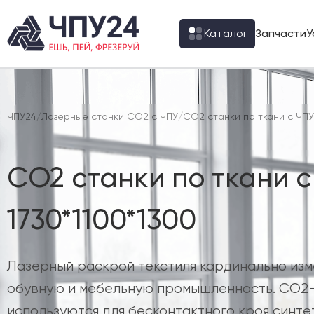
Каталог
Запчасти
У
ЧПУ24
/
Лазерные станки CO2 с ЧПУ
/
CO2 станки по ткани с ЧПУ
CO2 станки по ткани с
1730*1100*1300
Лазерный раскрой текстиля кардинально из
обувную и мебельную промышленность. CO2
используются для бесконтактного кроя синте