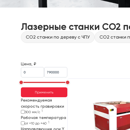
Лазерные станки CO2 п
CO2 станки по дереву с ЧПУ
CO2 станки п
Цена, ₽
Применить
Рекомендуемая
скорость гравировки
1
300 мм/с
Рабочая температура
1
от +10 до +40
Направляющие оси Y