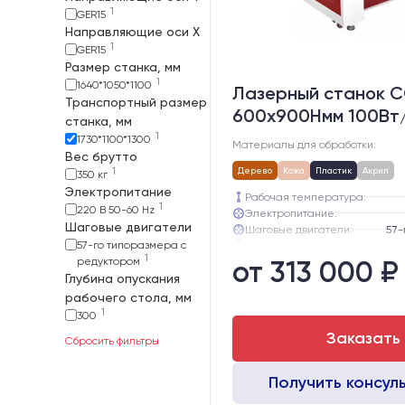
1
GER15
Направляющие оси Х
1
GER15
Размер станка, мм
1
1640*1050*1100
Лазерный станок C
Транспортный размер
600х900Hмм 100Вт
станка, мм
1
1730*1100*1300
Материалы для обработки:
Вес брутто
1
Дерево
Кожа
Пластик
Акрил
350 кг
Электропитание
Рабочая температура:
1
220 В 50-60 Hz
Электропитание:
Шаговые двигатели
Шаговые двигатели:
57-го типоразмера с
Глубина опускания рабочего с
1
редуктором
от 313 000 ₽
Направляющие оси Y:
Глубина опускания
Направляющие оси Х:
рабочего стола, мм
1
300
Заказать
Сбросить фильтры
Получить консул