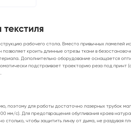
 текстиля
струкцию рабочего стола. Вместо привычных ламелей ис
 позволяет кроить длинные отрезы ткани в безостаново
териала. Дополнительно оборудование оснащается опти
втоматически подстраивает траекторию реза под принт (
.
ию, поэтому для работы достаточно лазерных трубок мало
00 мм/с). Для предотвращения обугливания краев натурал
о столько, чтобы защитить линзу от дыма, не раздувая пл