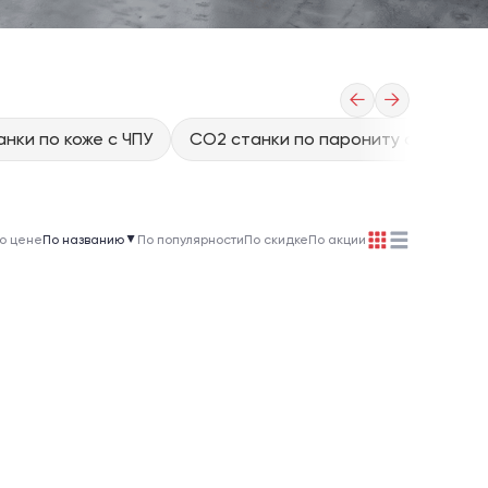
←
→
нки по коже с ЧПУ
CO2 станки по парониту с ЧПУ
о цене
По названию
▲
По популярности
По скидке
По акции